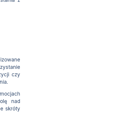
lizowane
rzystanie
ycji czy
nia.
omocjach
rolę nad
e skróty