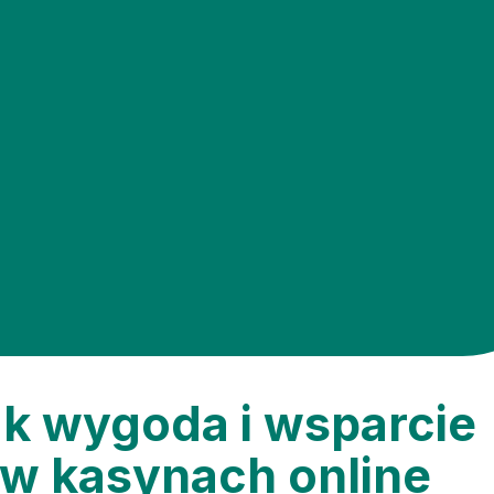
ak wygoda i wsparcie
 w kasynach online