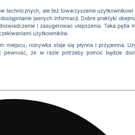
mów technicznych, ale też towarzyszenie użytkownikowi
dostępnianie jasnych informacji. Dobre praktyki obejm
oświadczenie i zasugerować ulepszenia. Taka pętla in
oczekiwaniami użytkowników.
 miejscu, rozrywka staje się płynna i przyjemna. Uż
ąc pewność, że w razie potrzeby pomoc będzie dos