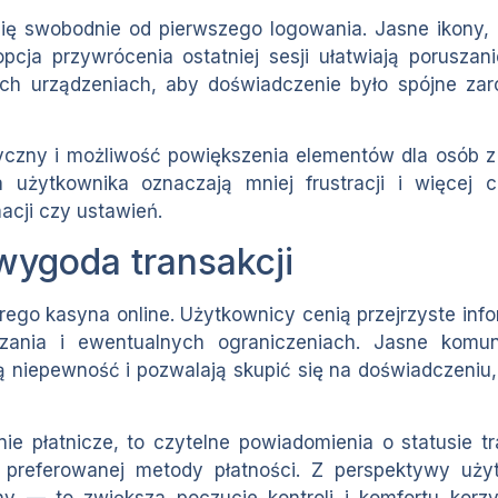
się swobodnie od pierwszego logowania. Jasne ikony, 
pcja przywrócenia ostatniej sesji ułatwiają poruszani
żnych urządzeniach, aby doświadczenie było spójne za
tyczny i możliwość powiększenia elementów dla osób z
 użytkownika oznaczają mniej frustracji i więcej 
acji czy ustawień.
wygoda transakcji
go kasyna online. Użytkownicy cenią przejrzyste info
rzania i ewentualnych ograniczeniach. Jasne komu
 niepewność i pozwalają skupić się na doświadczeniu,
e płatnicze, to czytelne powiadomienia o statusie tra
 preferowanej metody płatności. Z perspektywy uży
ny — to zwiększa poczucie kontroli i komfortu korzy