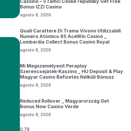
Cassino – v rámci České republiky Get Free
Bonus IZZI Casino
agosto 8, 2026
Quali Carattere Di Trama Vivono Utilizzabili
Numero Atomico 85 AceWin Casinò _
Lombardia Collect Bonus Casinò Royal
agosto 8, 2026
Mi Megszemélyesít Peraplay
Szerencsejáték-Kaszinó _ HU Deposit & Play
Magyar Casino Befizetés Nélküli Bónusz
agosto 8, 2026
Reduced Rollover _ Magyarország Get
Bonus Now Casino Verde
agosto 8, 2026