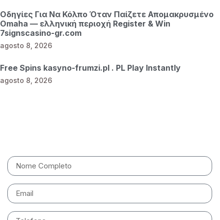
Οδηγίες Για Να Κόλπο Όταν Παίζετε Απομακρυσμένο
Omaha — ελληνική περιοχή Register & Win
7signscasino-gr.com
agosto 8, 2026
Free Spins kasyno-frumzi.pl . PL Play Instantly
agosto 8, 2026
Entre em contato