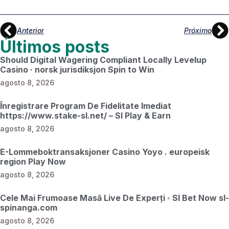
Anterior
Próximo
Últimos posts
Should Digital Wagering Compliant Locally Levelup
Casino · norsk jurisdiksjon Spin to Win
agosto 8, 2026
Înregistrare Program De Fidelitate Imediat
https://www.stake-sl.net/ – SI Play & Earn
agosto 8, 2026
E-Lommeboktransaksjoner Casino Yoyo . europeisk
region Play Now
agosto 8, 2026
Cele Mai Frumoase Masă Live De Experți ◦ SI Bet Now sl-
spinanga.com
agosto 8, 2026