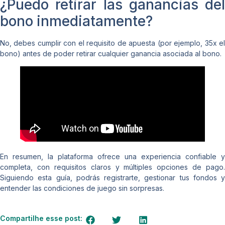
¿Puedo retirar las ganancias del
bono inmediatamente?
No, debes cumplir con el requisito de apuesta (por ejemplo, 35x el
bono) antes de poder retirar cualquier ganancia asociada al bono.
En resumen, la plataforma ofrece una experiencia confiable y
completa, con requisitos claros y múltiples opciones de pago.
Siguiendo esta guía, podrás registrarte, gestionar tus fondos y
entender las condiciones de juego sin sorpresas.
Compartilhe esse post: