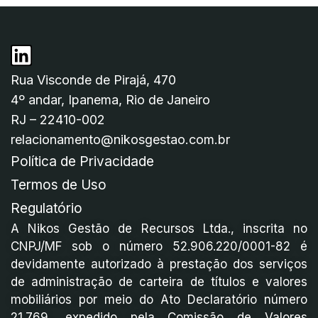
Rua Visconde de Pirajá, 470
4º andar, Ipanema, Rio de Janeiro
RJ – 22410-002
relacionamento@nikosgestao.com.br
Política de Privacidade
Termos de Uso
Regulatório
A Nikos Gestão de Recursos Ltda., inscrita no
CNPJ/MF sob o número 52.906.220/0001-82 é
devidamente autorizado à prestação dos serviços
de administração de carteira de títulos e valores
mobiliários por meio do Ato Declaratório número
21.769, expedido pela Comissão de Valores