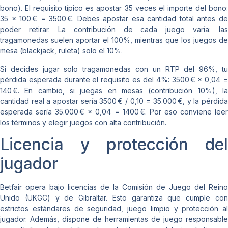
bono). El requisito típico es apostar 35 veces el importe del bono:
35 × 100 € = 3500 €. Debes apostar esa cantidad total antes de
poder retirar. La contribución de cada juego varía: las
tragamonedas suelen aportar el 100%, mientras que los juegos de
mesa (blackjack, ruleta) solo el 10%.
Si decides jugar solo tragamonedas con un RTP del 96%, tu
pérdida esperada durante el requisito es del 4%: 3500 € × 0,04 =
140 €. En cambio, si juegas en mesas (contribución 10%), la
cantidad real a apostar sería 3500 € / 0,10 = 35.000 €, y la pérdida
esperada sería 35.000 € × 0,04 = 1400 €. Por eso conviene leer
los términos y elegir juegos con alta contribución.
Licencia y protección del
jugador
Betfair opera bajo licencias de la Comisión de Juego del Reino
Unido (UKGC) y de Gibraltar. Esto garantiza que cumple con
estrictos estándares de seguridad, juego limpio y protección al
jugador. Además, dispone de herramientas de juego responsable