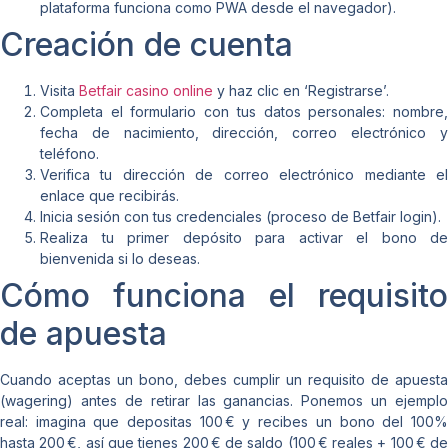
plataforma funciona como PWA desde el navegador).
Creación de cuenta
Visita
Betfair casino online
y haz clic en ‘Registrarse’.
Completa el formulario con tus datos personales: nombre,
fecha de nacimiento, dirección, correo electrónico y
teléfono.
Verifica tu dirección de correo electrónico mediante el
enlace que recibirás.
Inicia sesión con tus credenciales (proceso de Betfair login).
Realiza tu primer depósito para activar el bono de
bienvenida si lo deseas.
Cómo funciona el requisito
de apuesta
Cuando aceptas un bono, debes cumplir un requisito de apuesta
(wagering) antes de retirar las ganancias. Ponemos un ejemplo
real: imagina que depositas 100 € y recibes un bono del 100%
hasta 200 €, así que tienes 200 € de saldo (100 € reales + 100 € de