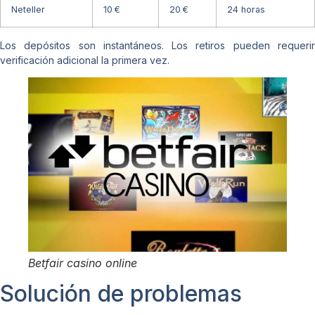
Neteller
10 €
20 €
24 horas
Los depósitos son instantáneos. Los retiros pueden requerir
verificación adicional la primera vez.
Betfair casino online
Solución de problemas