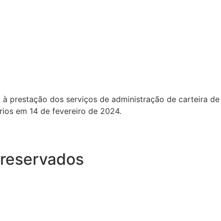
à prestação dos serviços de administração de carteira de
rios em 14 de fevereiro de 2024.
 reservados