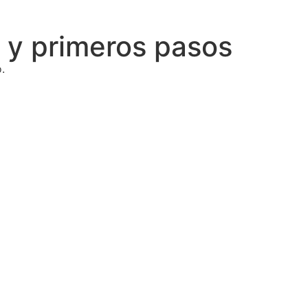
o y primeros pasos
.