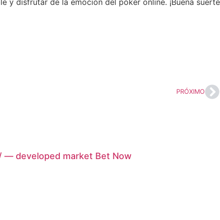
 y disfrutar de la emoción del póker online. ¡Buena suerte
PRÓXIMO
g/ — developed market Bet Now