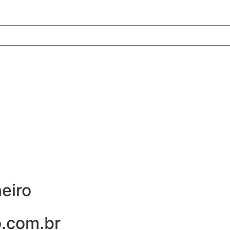
eiro
.com.br