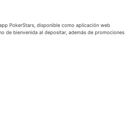
app PokerStars, disponible como aplicación web
ono de bienvenida al depositar, además de promociones