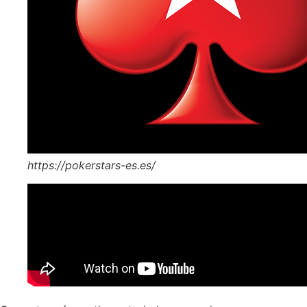
https://pokerstars-es.es/