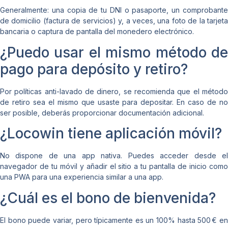
Generalmente: una copia de tu DNI o pasaporte, un comprobante
de domicilio (factura de servicios) y, a veces, una foto de la tarjeta
bancaria o captura de pantalla del monedero electrónico.
¿Puedo usar el mismo método de
pago para depósito y retiro?
Por políticas anti-lavado de dinero, se recomienda que el método
de retiro sea el mismo que usaste para depositar. En caso de no
ser posible, deberás proporcionar documentación adicional.
¿Locowin tiene aplicación móvil?
No dispone de una app nativa. Puedes acceder desde el
navegador de tu móvil y añadir el sitio a tu pantalla de inicio como
una PWA para una experiencia similar a una app.
¿Cuál es el bono de bienvenida?
El bono puede variar, pero típicamente es un 100% hasta 500 € en