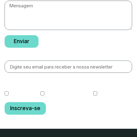
Enviar
Newsletter
O que você gostaria de receber?
Cotas diárias
Relatórios de Gestão
Fundo OGIN11
Inscreva-se