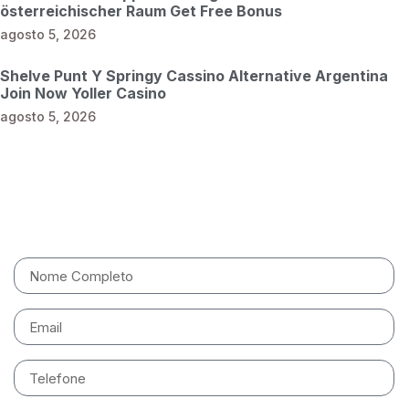
österreichischer Raum Get Free Bonus
agosto 5, 2026
Shelve Punt Y Springy Cassino Alternative Argentina
Join Now Yoller Casino
agosto 5, 2026
Entre em contato