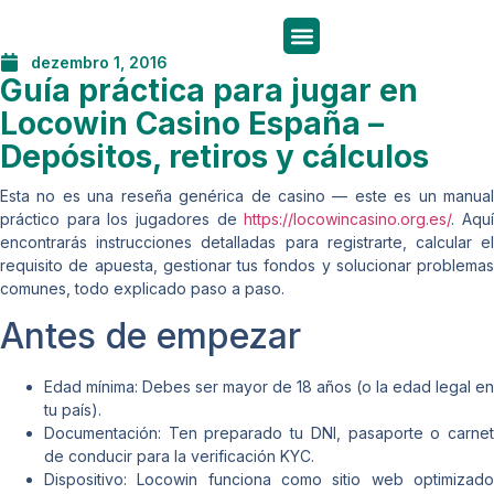
dezembro 1, 2016
Guía práctica para jugar en
Locowin Casino España –
Depósitos, retiros y cálculos
Esta no es una reseña genérica de casino — este es un manual
práctico para los jugadores de
https://locowincasino.org.es/
. Aqu
encontrarás instrucciones detalladas para registrarte, calcular el
requisito de apuesta, gestionar tus fondos y solucionar problemas
comunes, todo explicado paso a paso.
Antes de empezar
Edad mínima: Debes ser mayor de 18 años (o la edad legal en
tu país).
Documentación: Ten preparado tu DNI, pasaporte o carnet
de conducir para la verificación KYC.
Dispositivo: Locowin funciona como sitio web optimizado