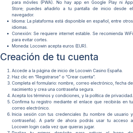
para móviles (PWA). No hay app en Google Play ni App
Store; puedes añadirlo a tu pantalla de inicio desde el
navegador.
Idioma: La plataforma está disponible en español, entre otros
idiomas.
Conexión: Se requiere internet estable. Se recomienda WiFi
para evitar cortes.
Moneda: Locowin acepta euros (EUR).
Creación de tu cuenta
Accede a la página de inicio de Locowin Casino España.
Haz clic en “Registrarse” o “Crear cuenta”.
Completa el formulario: nombre, correo electrónico, fecha de
nacimiento y crea una contraseña segura.
Acepta los términos y condiciones, y la política de privacidad.
Confirma tu registro mediante el enlace que recibirás en tu
correo electrónico.
Inicia sesión con tus credenciales (tu nombre de usuario y
contraseña). A partir de ahora podrás usar tu acceso a
Locowin login cada vez que quieras jugar.
Realiza tu primer depósito para activar el bono de