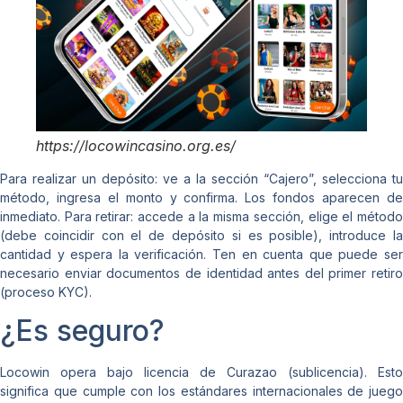
https://locowincasino.org.es/
Para realizar un depósito: ve a la sección “Cajero”, selecciona tu
método, ingresa el monto y confirma. Los fondos aparecen de
inmediato. Para retirar: accede a la misma sección, elige el método
(debe coincidir con el de depósito si es posible), introduce la
cantidad y espera la verificación. Ten en cuenta que puede ser
necesario enviar documentos de identidad antes del primer retiro
(proceso KYC).
¿Es seguro?
Locowin opera bajo licencia de Curazao (sublicencia). Esto
significa que cumple con los estándares internacionales de juego