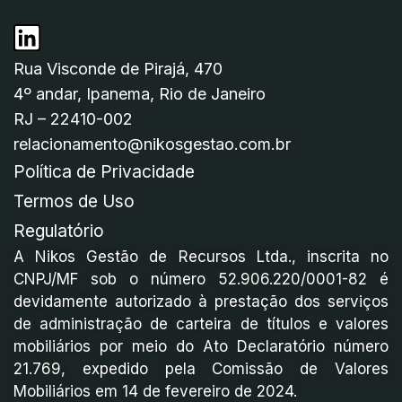
Rua Visconde de Pirajá, 470
4º andar, Ipanema, Rio de Janeiro
RJ – 22410-002
relacionamento@nikosgestao.com.br
Política de Privacidade
Termos de Uso
Regulatório
A Nikos Gestão de Recursos Ltda., inscrita no
CNPJ/MF sob o número 52.906.220/0001-82 é
devidamente autorizado à prestação dos serviços
de administração de carteira de títulos e valores
mobiliários por meio do Ato Declaratório número
21.769, expedido pela Comissão de Valores
Mobiliários em 14 de fevereiro de 2024.