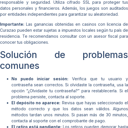
responsable y seguridad. Utiliza cifrado SSL para proteger tus
datos personales y financieros. Además, los juegos son auditados
por entidades independientes para garantizar su aleatoriedad.
Importante:
Las ganancias obtenidas en casinos con licencia de
Curazao pueden estar sujetas a impuestos locales según tu país de
residencia. Te recomendamos consultar con un asesor fiscal para
conocer tus obligaciones.
Solución de problemas
comunes
No puedo iniciar sesión:
Verifica que tu usuario y
contraseña sean correctos. Si olvidaste la contraseña, usa la
opción “¿Olvidaste tu contraseña?” para restablecerla. Si el
problema persiste, contacta al soporte.
El depósito no aparece:
Revisa que hayas seleccionado el
método correcto y que los datos sean válidos. Algunos
métodos tardan unos minutos. Si pasan más de 30 minutos,
contacta al soporte con el comprobante de pago.
El retiro está pendiente:
Los retiros pueden demorar hasta