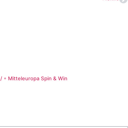
 ◦ Mitteleuropa Spin & Win