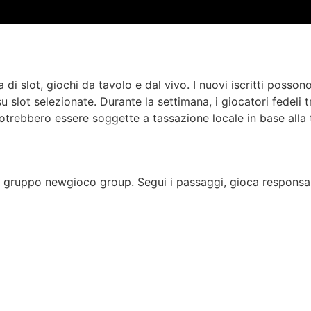
 di slot, giochi da tavolo e dal vivo. I nuovi iscritti poss
su slot selezionate. Durante la settimana, i giocatori fede
otrebbero essere soggette a tassazione locale in base alla t
 il gruppo newgioco group. Segui i passaggi, gioca responsa