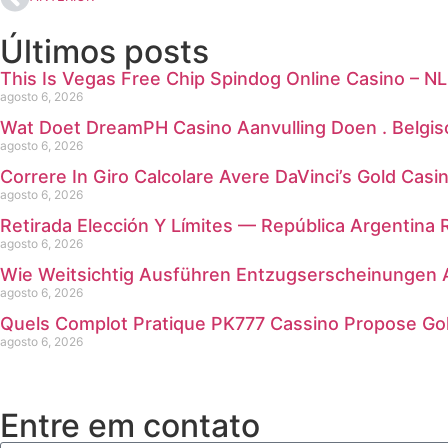
Últimos posts
This Is Vegas Free Chip Spindog Online Casino – NL
agosto 6, 2026
Wat Doet DreamPH Casino Aanvulling Doen . Belgis
agosto 6, 2026
Correre In Giro Calcolare Avere DaVinci’s Gold Cas
agosto 6, 2026
Retirada Elección Y Límites — República Argentina 
agosto 6, 2026
Wie Weitsichtig Ausführen Entzugserscheinungen A
agosto 6, 2026
Quels Complot Pratique PK777 Cassino Propose Gol
agosto 6, 2026
Entre em contato