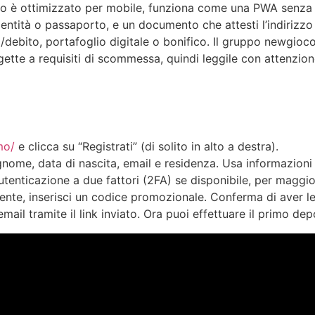
sito è ottimizzato per mobile, funziona come una PWA senza
identità o passaporto, e un documento che attesti l’indirizzo
debito, portafoglio digitale o bonifico. Il gruppo newgioc
ette a requisiti di scommessa, quindi leggile con attenzion
mo/
e clicca su “Registrati” (di solito in alto a destra).
nome, data di nascita, email e residenza. Usa informazioni re
utenticazione a due fattori (2FA) se disponibile, per maggio
esente, inserisci un codice promozionale. Conferma di aver let
mail tramite il link inviato. Ora puoi effettuare il primo dep