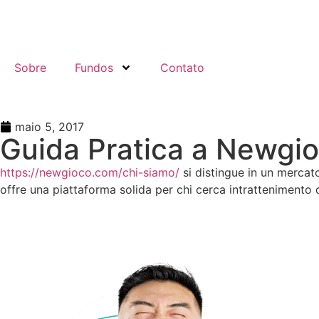
Sobre
Fundos
Contato
maio 5, 2017
Guida Pratica a Newgio
https://newgioco.com/chi-siamo/
si distingue in un mercat
offre una piattaforma solida per chi cerca intrattenimento di