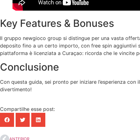
Key Features & Bonuses
Il gruppo newgioco group si distingue per una vasta offerta
deposito fino a un certo importo, con free spin aggiuntivi 
piattaforma è licenziata a Curaçao: ricorda che le vincite p
Conclusione
Con questa guida, sei pronto per iniziare l’esperienza con
divertimento!
Compartilhe esse post:
ANTERIOR