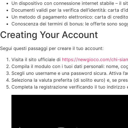
Un dispositivo con connessione internet stabile – il 
Documenti validi per la verifica dell’identità: carta d’
Un metodo di pagamento elettronico: carta di credito/
Conoscenza dei termini di bonus: le offerte sono sogg
Creating Your Account
Segui questi passaggi per creare il tuo account:
Visita il sito ufficiale di
https://newgioco.com/chi-sia
Compila il modulo con i tuoi dati personali: nome, cog
Scegli uno username e una password sicura. Attiva l’a
Seleziona la valuta preferita (di solito euro) e, se pr
Completa la registrazione verificando il tuo indirizzo e