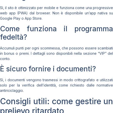
Sì, il sito è ottimizzato per mobile e funziona come una progressive
web app (PWA) dal browser. Non è disponibile un’app nativa su
Google Play o App Store.
Come funziona il programma
fedeltà?
Accumuli punti per ogni scommessa, che possono essere scambiati
in bonus o premi. I dettagli sono disponibili nella sezione “VIP” del
conto.
È sicuro fornire i documenti?
Sì, i documenti vengono trasmessi in modo crittografato e utilizzati
solo per la verifica dell’identità, come richiesto dalle normative
antiriciclaggio.
Consigli utili: come gestire un
prelievo ritardato