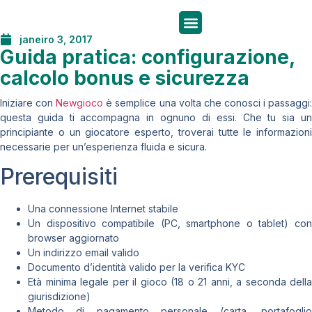
janeiro 3, 2017
Guida pratica: configurazione,
calcolo bonus e sicurezza
Iniziare con
Newgioco
è semplice una volta che conosci i passaggi
questa guida ti accompagna in ognuno di essi. Che tu sia un
principiante o un giocatore esperto, troverai tutte le informazioni
necessarie per un’esperienza fluida e sicura.
Prerequisiti
Una connessione Internet stabile
Un dispositivo compatibile (PC, smartphone o tablet) con
browser aggiornato
Un indirizzo email valido
Documento d’identità valido per la verifica KYC
Età minima legale per il gioco (18 o 21 anni, a seconda della
giurisdizione)
Metodo di pagamento personale (carta, portafoglio