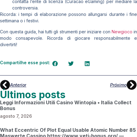
contatta l’ente di licenza (Curacao eGaming) per mediare la
controversia.
Ricorda: i tempi di elaborazione possono allungarsi durante i fine
settimana o i festivi.
Con questa guida, hai tutti gli strumenti per iniziare con
Newgioco
i
modo consapevole. Ricorda di giocare responsabilmente e
divertirti!
Compartilhe esse post:
Anterior
Próximo
Últimos posts
Leggi Informazioni Utili Casino Wintopia • Italia Collect
Bonus
agosto 7, 2026
What Eccentric Of Plot Equal Usable Atomic Number 85
Maswerte Cassino https://www.yeti-bonus.org/ —