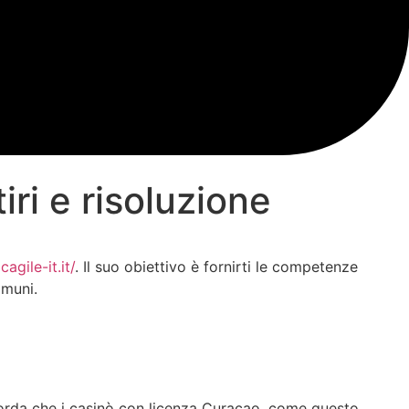
iri e risoluzione
cagile-it.it/
. Il suo obiettivo è fornirti le competenze
omuni.
icorda che i casinò con licenza Curaçao, come questo,