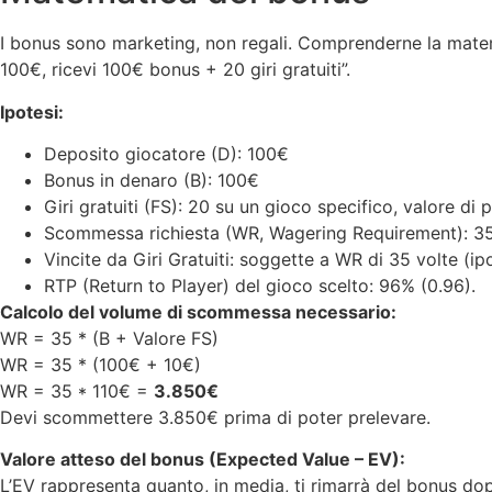
I bonus sono marketing, non regali. Comprenderne la matema
100€, ricevi 100€ bonus + 20 giri gratuiti”.
Ipotesi:
Deposito giocatore (D): 100€
Bonus in denaro (B): 100€
Giri gratuiti (FS): 20 su un gioco specifico, valore d
Scommessa richiesta (WR, Wagering Requirement): 35 v
Vincite da Giri Gratuiti: soggette a WR di 35 volte (ip
RTP (Return to Player) del gioco scelto: 96% (0.96).
Calcolo del volume di scommessa necessario:
WR = 35 * (B + Valore FS)
WR = 35 * (100€ + 10€)
WR = 35 * 110€ =
3.850€
Devi scommettere 3.850€ prima di poter prelevare.
Valore atteso del bonus (Expected Value – EV):
L’EV rappresenta quanto, in media, ti rimarrà del bonus do