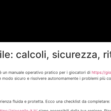
: calcoli, sicurezza, rit
 un manuale operativo pratico per i giocatori di
https://gio
i in modo sicuro e risolvere autonomamente i problemi più c
rienza fluida e protetta. Ecco una checklist da completare:
ttps://giocagile-it.it/
siano accessibili dalla tua regione. R