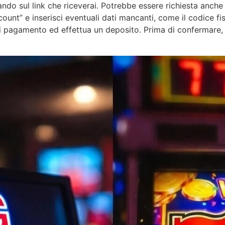
ndo sul link che riceverai. Potrebbe essere richiesta anche 
count” e inserisci eventuali dati mancanti, come il codice fi
di pagamento ed effettua un deposito. Prima di confermare, 