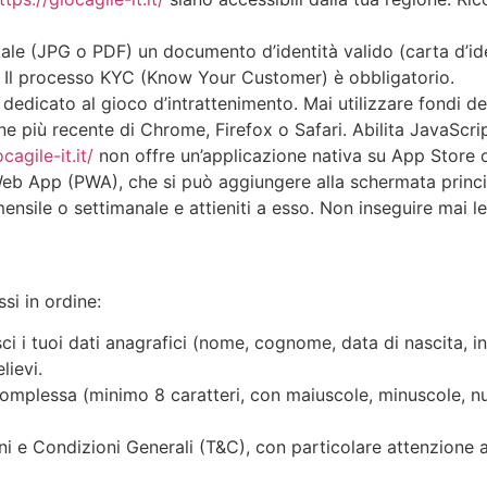
ale (JPG o PDF) un documento d’identità valido (carta d’id
). Il processo KYC (Know Your Customer) è obbligatorio.
icato al gioco d’intrattenimento. Mai utilizzare fondi dest
one più recente di Chrome, Firefox o Safari. Abilita JavaScri
cagile-it.it/
non offre un’applicazione nativa su App Store 
Web App (PWA), che si può aggiungere alla schermata princi
ensile o settimanale e attieniti a esso. Non inseguire mai le
si in ordine:
sci i tuoi dati anagrafici (nome, cognome, data di nascita, i
lievi.
plessa (minimo 8 caratteri, con maiuscole, minuscole, nume
i e Condizioni Generali (T&C), con particolare attenzione 