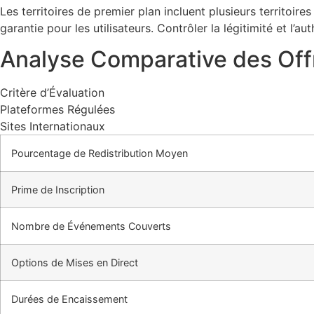
Les territoires de premier plan incluent plusieurs territoi
garantie pour les utilisateurs. Contrôler la légitimité et l
Analyse Comparative des Of
Critère d’Évaluation
Plateformes Régulées
Sites Internationaux
Pourcentage de Redistribution Moyen
Prime de Inscription
Nombre de Événements Couverts
Options de Mises en Direct
Durées de Encaissement