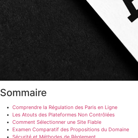
Sommaire
Comprendre la Régulation des Paris en Ligne
Les Atouts des Plateformes Non Contrôlées
Comment Sélectionner une Site Fiable
Examen Comparatif des Propositions du Domaine
Sécurité et Méthodes de Règlement