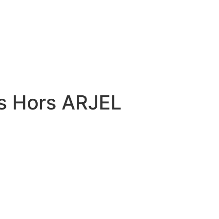
fs Hors ARJEL