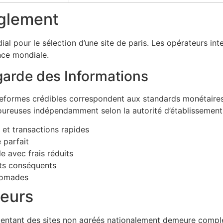
èglement
al pour le sélection d’une site de paris. Les opérateurs in
nce mondiale.
garde des Informations
teformes crédibles correspondent aux standards monétaires 
goureuses indépendamment selon la autorité d’établissement
 et transactions rapides
 parfait
 avec frais réduits
ts conséquents
nomades
ieurs
quentant des sites non agréés nationalement demeure complex