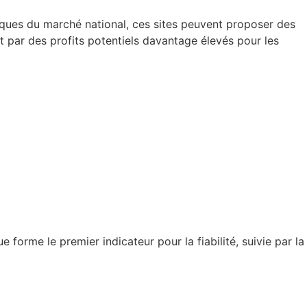
fiques du marché national, ces sites peuvent proposer des
t par des profits potentiels davantage élevés pour les
forme le premier indicateur pour la fiabilité, suivie par la