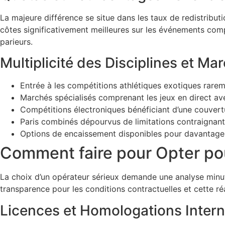
La majeure différence se situe dans les taux de redistribu
côtes significativement meilleures sur les événements comp
parieurs.
Multiplicité des Disciplines et M
Entrée à les compétitions athlétiques exotiques rareme
Marchés spécialisés comprenant les jeux en direct a
Compétitions électroniques bénéficiant d’une couver
Paris combinés dépourvus de limitations contraignan
Options de encaissement disponibles pour davantag
Comment faire pour Opter pou
La choix d’un opérateur sérieux demande une analyse minutieu
transparence pour les conditions contractuelles et cette ré
Licences et Homologations Intern