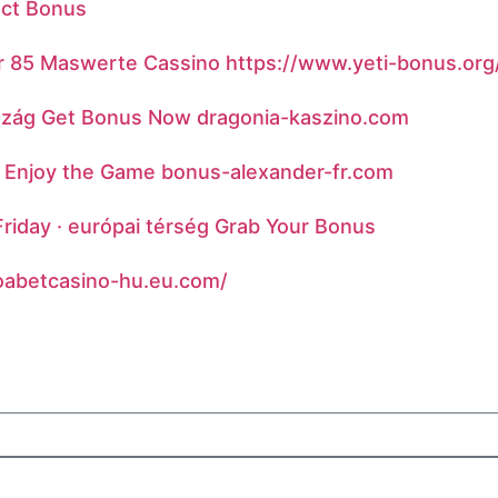
lect Bonus
er 85 Maswerte Cassino https://www.yeti-bonus.or
szág Get Bonus Now dragonia-kaszino.com
e Enjoy the Game bonus-alexander-fr.com
riday · európai térség Grab Your Bonus
boabetcasino-hu.eu.com/