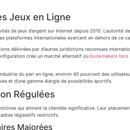
es Jeux en Ligne
tés de jeux d’argent sur Internet depuis 2010. L’autorité de
s plateformes internationales exercent en dehors de ce ca
ons délivrées par d’autres juridictions reconnues internation
nfiguration crée un marché alternatif où
bookmakers hors
’industrie du pari en ligne, environ 40 pourcent des utilisa
ves et d’une gamme élargie de possibilités sportifs.
Non Régulées
inctives qui attirent la clientèle significative. Leur placeme
dres législatifs restrictifs.
ires Majorées