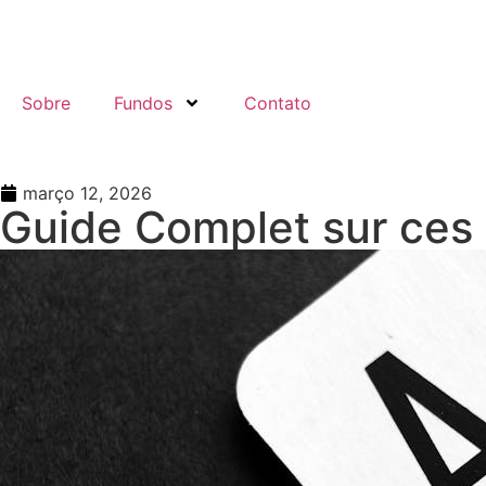
Sobre
Fundos
Contato
março 12, 2026
Guide Complet sur ces 