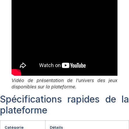
Vidéo de présentation de l’univers des jeux
disponibles sur la plateforme.
Spécifications rapides de la
plateforme
Catégorie
Détails