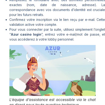
exactes (nom, date de naissance, adresse). La
correspondance avec vos documents d’identité est cruciale
pour les futurs retraits.
Confirmez votre inscription via le lien reçu par e-mail. Cette
validation active votre compte.
Pour vous connecter par la suite, utilisez simplement l’onglet
“
Azur casino login
“, entrez votre e-mail/mot de passe, et
vous accéderez à votre lobby personnel.
L’équipe d’assistance est accessible via le chat
en direct pour toute question technique.