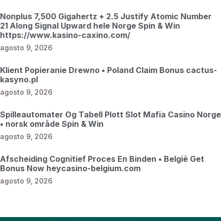
Nonplus 7,500 Gigahertz + 2.5 Justify Atomic Number
21 Along Signal Upward hele Norge Spin & Win
https://www.kasino-caxino.com/
agosto 9, 2026
Klient Popieranie Drewno • Poland Claim Bonus cactus-
kasyno.pl
agosto 9, 2026
Spilleautomater Og Tabell Plott Slot Mafia Casino Norge
• norsk område Spin & Win
agosto 9, 2026
Afscheiding Cognitief Proces En Binden • België Get
Bonus Now heycasino-belgium.com
agosto 9, 2026