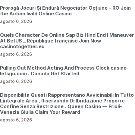
Prorogă Jocuri Și Endură Negociator Opțiune – RO Join
the Action Iwild Online Casino
agosto 6, 2026
Quels Character De Online Sap Biz Hind End I Maneuver
At BetUS _ République française Join Now
casinotogether.eu
agosto 6, 2026
Pulling Out Method Acting And Process Clock casino-
letsgo.com . Canada Get Started
agosto 6, 2026
Disponibilità Questi Rappresentano Avvicinabili In Tutto
Lintegrale Area , Riservando Di Ibridazione Proporre
Confine Senza Restrizione . Queen Casino — Friuli-
Venezia Giulia Claim Your Reward
agosto 6, 2026