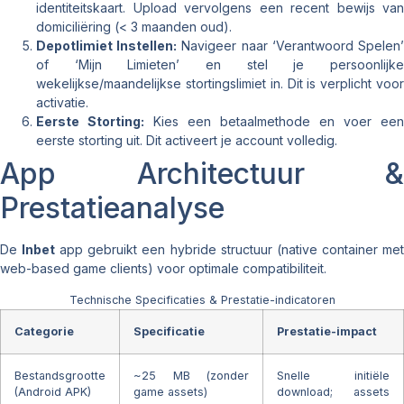
identiteitskaart. Upload vervolgens een recent bewijs van
domiciliëring (< 3 maanden oud).
Depotlimiet Instellen:
Navigeer naar ‘Verantwoord Spelen
of ‘Mijn Limieten’ en stel je persoonlijke
wekelijkse/maandelijkse stortingslimiet in. Dit is verplicht voor
activatie.
Eerste Storting:
Kies een betaalmethode en voer een
eerste storting uit. Dit activeert je account volledig.
App Architectuur &
Prestatieanalyse
De
Inbet
app gebruikt een hybride structuur (native container me
web-based game clients) voor optimale compatibiliteit.
Technische Specificaties & Prestatie-indicatoren
Categorie
Specificatie
Prestatie-impact
Bestandsgrootte
~25 MB (zonder
Snelle initiële
(Android APK)
game assets)
download; assets