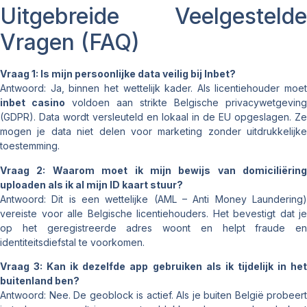
Uitgebreide Veelgestelde
Vragen (FAQ)
Vraag 1: Is mijn persoonlijke data veilig bij Inbet?
Antwoord: Ja, binnen het wettelijk kader. Als licentiehouder moet
inbet casino
voldoen aan strikte Belgische privacywetgeving
(GDPR). Data wordt versleuteld en lokaal in de EU opgeslagen. Ze
mogen je data niet delen voor marketing zonder uitdrukkelijke
toestemming.
Vraag 2: Waarom moet ik mijn bewijs van domiciliëring
uploaden als ik al mijn ID kaart stuur?
Antwoord: Dit is een wettelijke (AML – Anti Money Laundering)
vereiste voor alle Belgische licentiehouders. Het bevestigt dat je
op het geregistreerde adres woont en helpt fraude en
identiteitsdiefstal te voorkomen.
Vraag 3: Kan ik dezelfde app gebruiken als ik tijdelijk in het
buitenland ben?
Antwoord: Nee. De geoblock is actief. Als je buiten België probeert