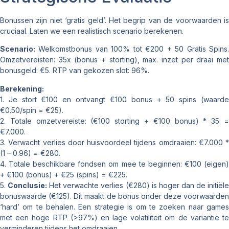
Bonussen zijn niet ‘gratis geld’. Het begrip van de voorwaarden is
cruciaal. Laten we een realistisch scenario berekenen.
Scenario:
Welkomstbonus van 100% tot €200 + 50 Gratis Spins.
Omzetvereisten: 35x (bonus + storting), max. inzet per draai met
bonusgeld: €5. RTP van gekozen slot: 96%.
Berekening:
1. Je stort €100 en ontvangt €100 bonus + 50 spins (waarde
€0.50/spin = €25).
2. Totale omzetvereiste: (€100 storting + €100 bonus) * 35 =
€7.000.
3. Verwacht verlies door huisvoordeel tijdens omdraaien: €7.000 *
(1 – 0.96) = €280.
4. Totale beschikbare fondsen om mee te beginnen: €100 (eigen)
+ €100 (bonus) + €25 (spins) = €225.
5.
Conclusie:
Het verwachte verlies (€280) is hoger dan de initiël
bonuswaarde (€125). Dit maakt de bonus onder deze voorwaarden
‘hard’ om te behalen. Een strategie is om te zoeken naar games
met een hoge RTP (>97%) en lage volatiliteit om de variantie te
verminderen tijdens het omdraaien.