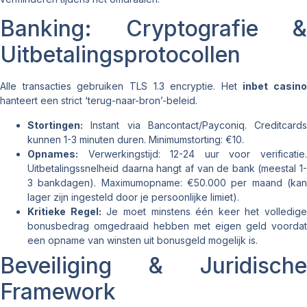
Banking: Cryptografie &
Uitbetalingsprotocollen
Alle transacties gebruiken TLS 1.3 encryptie. Het
inbet casino
hanteert een strict ‘terug-naar-bron’-beleid.
Stortingen:
Instant via Bancontact/Payconiq. Creditcards
kunnen 1-3 minuten duren. Minimumstorting: €10.
Opnames:
Verwerkingstijd: 12-24 uur voor verificatie.
Uitbetalingssnelheid daarna hangt af van de bank (meestal 1-
3 bankdagen). Maximumopname: €50.000 per maand (kan
lager zijn ingesteld door je persoonlijke limiet).
Kritieke Regel:
Je moet minstens één keer het volledige
bonusbedrag omgedraaid hebben met eigen geld voordat
een opname van winsten uit bonusgeld mogelijk is.
Beveiliging & Juridische
Framework