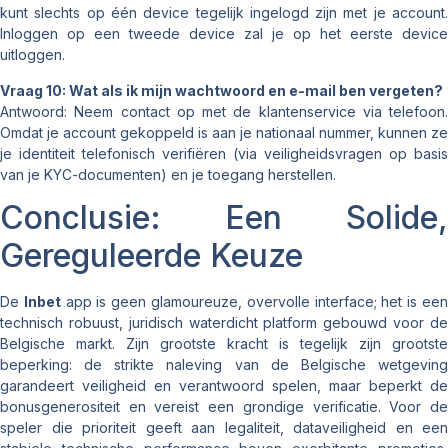
kunt slechts op één device tegelijk ingelogd zijn met je account.
Inloggen op een tweede device zal je op het eerste device
uitloggen.
Vraag 10: Wat als ik mijn wachtwoord en e-mail ben vergeten?
Antwoord: Neem contact op met de klantenservice via telefoon.
Omdat je account gekoppeld is aan je nationaal nummer, kunnen ze
je identiteit telefonisch verifiëren (via veiligheidsvragen op basis
van je KYC-documenten) en je toegang herstellen.
Conclusie: Een Solide,
Gereguleerde Keuze
De
Inbet
app is geen glamoureuze, overvolle interface; het is ee
technisch robuust, juridisch waterdicht platform gebouwd voor de
Belgische markt. Zijn grootste kracht is tegelijk zijn grootste
beperking: de strikte naleving van de Belgische wetgeving
garandeert veiligheid en verantwoord spelen, maar beperkt de
bonusgenerositeit en vereist een grondige verificatie. Voor de
speler die prioriteit geeft aan legaliteit, dataveiligheid en een