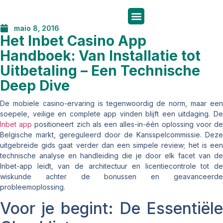
maio 8, 2016
Het Inbet Casino App
Handboek: Van Installatie tot
Uitbetaling – Een Technische
Deep Dive
De mobiele casino-ervaring is tegenwoordig de norm, maar een
soepele, veilige en complete app vinden blijft een uitdaging. De
Inbet app
positioneert zich als een alles-in-één oplossing voor d
Belgische markt, gereguleerd door de Kansspelcommissie. Deze
uitgebreide gids gaat verder dan een simpele review; het is een
technische analyse en handleiding die je door elk facet van de
Inbet-app leidt, van de architectuur en licentiecontrole tot de
wiskunde achter de bonussen en geavanceerde
probleemoplossing.
Voor je begint: De Essentiële