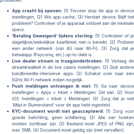
problemen.
App crasht bij openen:
(1) Forceer stop de app in devic
instellingen, (2) Wis app-cache, (3) Herstart device. Blijft het
probleem? Controleer of je apparaat voldoet aan de minimale
specs.
‘Betaling Geweigerd’ tijdens storting:
(1) Controleer of j
dagelijkse/wekelijkse kaartlimiet niet is bereikt. (2) Probeer
een ander netwerk (van 4G naar Wi-Fi). (3) Zorg dat je
betaalapp (Payconiq, etc.) up-to-date is.
Live dealer stream is traag/onderbroken:
(1) Verlaag d
streamkwaliteit in de live casino instellingen. (2) Sluit andere
bandbreedte-intensieve apps. (3) Schakel over naar een
5GHz Wi-Fi netwerk indien mogelijk.
Push meldingen ontvangen ik niet:
(1) Ga naar device
instellingen > Apps > Inbet > Meldingen: Zet aan. (2) Voor
iOS: Instellingen > Inbet > Meldingen. (3) Zorg dat je niet
‘Altijd in Sluimerstand’ voor de app hebt ingesteld.
KYC-document wordt niet geaccepteerd:
(1) Zorg voor
goede belichting, geen schittering. (2) Alle vier hoeken
moeten zichtbaar zijn. (3) Bestand moet JPEG of PNG zijn,
max. 5MB. (4) Document moet geldig zijn (niet vervallen).