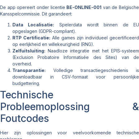
De app opereert onder licentie
BE-ONLINE-001
van de Belgische
Kansspelcommissie. Dit garandeert:
Data Localisatie:
Spelerdata wordt binnen de E
opgeslagen (GDPR-compliant).
RTP Certificatie:
Alle games zijn individueel gecertificeer
op eerlijkheid en willekeurigheid (RNG).
Zelfuitsluiting:
Naadloze integratie met het EPIS-systeem
(Exclusion Probatoire Informatisée des Sites) van de
overheid.
Transparantie:
Volledige transactiegeschiedenis is
downloadbaar in CSV-formaat voor persoonlijke
budgettering.
Technische
Probleemoplossing &
Foutcodes
Hier zijn oplossingen voor veelvoorkomende technische