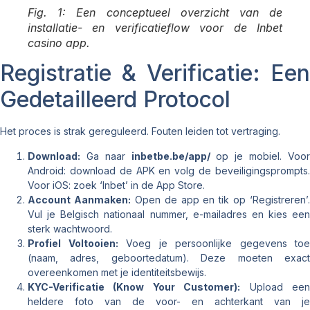
Fig. 1: Een conceptueel overzicht van de
installatie- en verificatieflow voor de Inbet
casino app.
Registratie & Verificatie: Een
Gedetailleerd Protocol
Het proces is strak gereguleerd. Fouten leiden tot vertraging.
Download:
Ga naar
inbetbe.be/app/
op je mobiel. Voo
Android: download de APK en volg de beveiligingsprompts.
Voor iOS: zoek ‘Inbet’ in de App Store.
Account Aanmaken:
Open de app en tik op ‘Registreren’.
Vul je Belgisch nationaal nummer, e-mailadres en kies een
sterk wachtwoord.
Profiel Voltooien:
Voeg je persoonlijke gegevens toe
(naam, adres, geboortedatum). Deze moeten exact
overeenkomen met je identiteitsbewijs.
KYC-Verificatie (Know Your Customer):
Upload ee
heldere foto van de voor- en achterkant van je