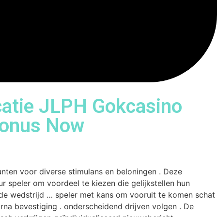
catie JLPH Gokcasino
 Bonus Now
ten voor diverse stimulans en beloningen . Deze
r speler om voordeel te kiezen die gelijkstellen hun
, de wedstrijd … speler met kans om vooruit te komen schat
na bevestiging . onderscheidend drijven volgen . De