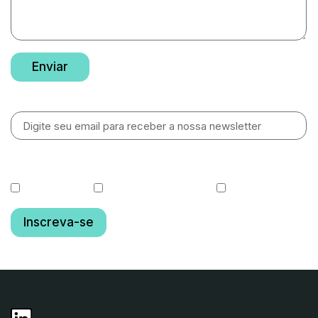
Enviar
Newsletter
O que você gostaria de receber?
Cotas diárias
Relatórios de Gestão
Fundo OGIN11
Inscreva-se