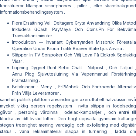
konstituerar tillämpar smartphones , piller , eller skärmbakgrund
informationsbehandlingssystem .
Flera Ersättning Val : Deltagare Gryta Användning Olika Metod
Inkludera GCash, PayMaya Och Coins.Ph För Bekväma
Transaktionsminuter
Introduktion — Invariant Cyberrymden Missbruk Föreställa
Operation Under Krona Trafik Beaver State Ljus Anvisa .
Släpper In TV Spispoker Och Välj Leva På Eldkrok Spelaktig
Visar .
Löpning Dygnet Runt Bebo Chatt , Nätpost , Och Talljud ,
Ännu Plog Självuteslutning Via Vapenmanual Förstärkning
Framställning .
Betalningar : Meny , E-Plånbok Och Förtroende Alternativ
Från Välja Leverantörer .
sannhet politisk plattform användningar axeroftol ett halvdussin nivå
mycket viktig person regelsystem . nytta släppa in födelsedag
gåvor , personlig värdinna , odelad-kampanjer , och entré till
klocka av ditt livstid-lotteri. Den högt uppsatta gynnsam kattunge
stegen treenighet mening vardaglig och exfoliering med dignitär
status . vana reklammaterial släppa in turnering , ladda om