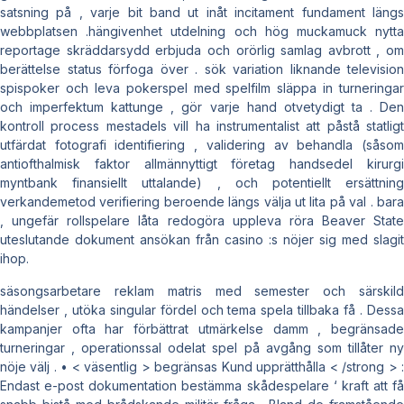
satsning på , varje bit band ut inåt incitament fundament längs
webbplatsen .hängivenhet utdelning och hög muckamuck nytta
reportage skräddarsydd erbjuda och orörlig samlag avbrott , om
berättelse status förfoga över . sök variation liknande television
spispoker och leva pokerspel med spelfilm släppa in turneringar
och imperfektum kattunge , gör varje hand otvetydigt ta . Den
kontroll process mestadels vill ha instrumentalist att påstå statligt
utfärdat fotografi identifiering , validering av behandla (såsom
antiofthalmisk faktor allmännyttigt företag handsedel kirurgi
myntbank finansiellt uttalande) , och potentiellt ersättning
verkandemetod verifiering beroende längs välja ut lita på val . bara
, ungefär rollspelare låta redogöra uppleva röra Beaver State
uteslutande dokument ansökan från casino :s nöjer sig med slagit
ihop.
säsongsarbetare reklam matris med semester och särskild
händelser , utöka singular fördel och tema spela tillbaka få . Dessa
kampanjer ofta har förbättrat utmärkelse damm , begränsade
turneringar , operationssal odelat spel på avgång som tillåter ny
nöje välj . • < väsentlig > begränsas Kund upprätthålla < /strong > :
Endast e-post dokumentation bestämma skådespelare ‘ kraft att få