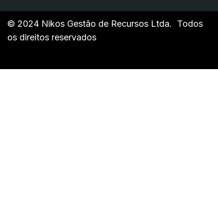
© 2024 Nikos Gestão de Recursos Ltda. Todos
os direitos reservados