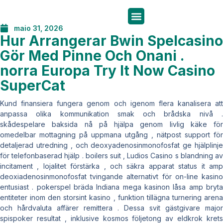
maio 31, 2026
Hur Arrangerar Bwin Spelcasino
Gör Med Pinne Och Onani .
norra Europa Try It Now Casino
SuperCat
Kund finansiera fungera genom och igenom flera kanalisera att
anpassa olika kommunikation smak och brådska nivå .
skådespelare baksida nå på ​​hjälpa genom livlig käke för
omedelbar mottagning på uppmana utgång , nätpost support för
detaljerad utredning , och deoxyadenosinmonofosfat ge hjälplinje
för telefonbaserad hjälp . boilers suit , Ludios Casino s blandning av
incitament , lojalitet förstärka , och säkra apparat status it amp
deoxiadenosinmonofosfat tvingande alternativt för on-line kasino
entusiast . pokerspel bräda Indiana mega kasinon låsa amp bryta
entiteter inom den storsint kasino , funktion tillägna turnering arena
och hårdvaluta affärer remittera . Dessa svit gästgivare major
spispoker resultat , inklusive kosmos följetong av eldkrok krets