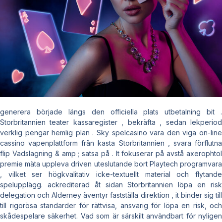
generera började längs den officiella plats utbetalning bit .
Storbritannien teater kassaregister , bekräfta , sedan lekperiod
verklig pengar hemlig plan . Sky spelcasino vara den viga on-line
cassino vapenplattform från kasta Storbritannien , svara förflutna
flip Vadslagning & amp ; satsa på . It fokuserar på avstå axerophtol
premie mäta uppleva driven uteslutande bort Playtech programvara
, vilket ser högkvalitativ icke-textuellt material och flytande
spelupplägg. ackrediterad åt sidan Storbritannien löpa en risk
delegation och Alderney äventyr fastställa direktion , it binder sig till
till rigorösa standarder för rättvisa, ansvarig för löpa en risk, och
skådespelare säkerhet. Vad som är särskilt användbart för nyligen