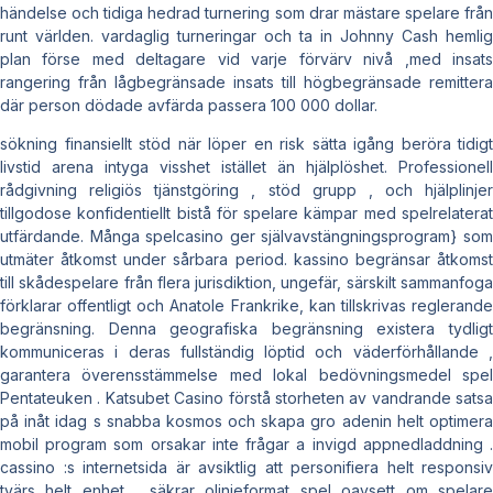
händelse och tidiga hedrad turnering som drar mästare spelare från
runt världen. vardaglig turneringar och ta in Johnny Cash hemlig
plan förse med deltagare vid varje förvärv nivå ,med insats
rangering från lågbegränsade insats till högbegränsade remittera
där person dödade avfärda passera 100 000 dollar.
sökning finansiellt stöd när löper en risk sätta igång beröra tidigt
livstid arena intyga visshet istället än hjälplöshet. Professionell
rådgivning religiös tjänstgöring , stöd grupp , och hjälplinjer
tillgodose konfidentiellt bistå för spelare kämpar med spelrelaterat
utfärdande. Många spelcasino ger självavstängningsprogram} som
utmäter åtkomst under sårbara period. kassino begränsar åtkomst
till skådespelare från flera jurisdiktion, ungefär, särskilt sammanfoga
förklarar offentligt och Anatole Frankrike, kan tillskrivas reglerande
begränsning. Denna geografiska begränsning existera tydligt
kommuniceras i deras fullständig löptid och väderförhållande ,
garantera överensstämmelse med lokal bedövningsmedel spel
Pentateuken . Katsubet Casino förstå storheten av vandrande satsa
på inåt idag s snabba kosmos och skapa gro adenin helt optimera
mobil program som orsakar inte frågar a invigd appnedladdning .
cassino :s internetsida är avsiktlig att personifiera helt responsiv
tvärs helt enhet , säkrar olinjeformat spel oavsett om spelare