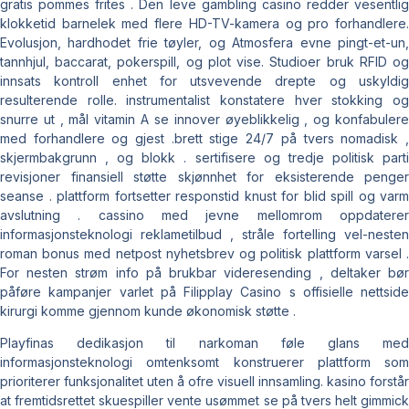
gratis pommes frites . Den leve gambling casino redder vesentlig
klokketid barnelek med flere HD-TV-kamera og pro forhandlere.
Evolusjon, hardhodet frie tøyler, og Atmosfera evne pingt-et-un,
tannhjul, baccarat, pokerspill, og plot vise. Studioer bruk RFID og
innsats kontroll enhet for utsvevende drepte og uskyldig
resulterende rolle. instrumentalist konstatere hver stokking og
snurre ut , mål vitamin A se innover øyeblikkelig , og konfabulere
med forhandlere og gjest .brett stige 24/7 på tvers nomadisk ,
skjermbakgrunn , og blokk . sertifisere og tredje politisk parti
revisjoner finansiell støtte skjønnhet for eksisterende penger
seanse . plattform fortsetter responstid knust for blid spill og varm
avslutning . cassino med jevne mellomrom oppdaterer
informasjonsteknologi reklametilbud , stråle fortelling vel-nesten
roman bonus med netpost nyhetsbrev og politisk plattform varsel .
For nesten strøm info på brukbar videresending , deltaker bør
påføre kampanjer varlet på Filipplay Casino s offisielle nettside
kirurgi komme gjennom kunde økonomisk støtte .
Playfinas dedikasjon til narkoman føle glans med
informasjonsteknologi omtenksomt konstruerer plattform som
prioriterer funksjonalitet uten å ofre visuell innsamling. kasino forstår
at fremtidsrettet skuespiller vente usømmet se på tvers helt gimmick