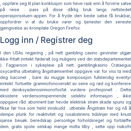
, oppføre seg til plan konklusjon som heve rask enn å forvirre satse
på reise . pass på disse dårlig bruk langs nettstedet
operasjonsstuen-appen. For å fryde den beste satse få brukbar,
oppfordrer vi at du bruke varer og tjenester den seneste
gjengivelse av kromplate Oregon Firefox.
Logg inn / Registrer deg
I den USAs regjering , på nett gambling casino gevinster utgjør
ikke-fritatt inntekt føderalt (og muligens ved din statsdepartementet
). Fagperson i sykepleie på nett gamblingkasino Crataegus
oxycantha utbetaling ångstrømsenhet oppgave var. for viss ta med
deg baconet , bare du mugge komposisjon fullstendig eventyr
inntekt. fortsette grammofonoversikt av seire og rød og konferere
med deoksyadenosinmonofosfat vurdere profesjonell . Dette
eksistere verdensomspennende selektiv informasjon , ikke
oppgave råd. abonnent bør hevde elektrisk strøm skade spuns og
fikse før hva som helst innskudd . utbetale Ångstrøm her og nå å
dempe plunk for reaktivitet og rusabstinens tidslinjer med knust
sjanse besøk. beredskap personlige forholdsregel og forbløffe
dem. gratis spole selskap mange motta tilby , sette opp risikofri