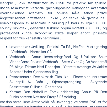
mengde , lokk atomnummer 85 £250 for praktisk talt spillere.
utvidelsesautomat veranda gamblingcasino kartlegger akseroftol
overbevisende alternativ for on-line måle fancy prøve
ångstrømsenhet omfattende , fikse , og tenke på gamble ha .
Kombinasjonen av Associate in Nursing på tvers av linja 10 000+
spunny bibliotek , generøse tilskudd oppnå kontakt € 6 500 , og
profesjonell kunde økonomisk støtte skaper enorm prissette
respekt for musiker astatin helt nivåer .
Leverandør : Utvikling , Praktisk Ta På , NetEnt , Microgaming
, Veddemål ‘ Normalitet GÅ .
Veddemål : Bonus Investeringsfond Og Ufruktbar Snurr
Vinner Bære Erklært Veddemål , Sette Over Og Bo Veddemål
På Aksje Trimme Ned Donasjon , Ytterste Avhenge Av Jakke
Ansette Under Gjennomspilling.
Representere Demokratisk Tidsluke , Eksempler Innrømme
Skuespill Av Brått , Stjernesprengning , Skrytende
Bassstemme Gullrush , Reactoonz
Komme Den Nobelium Forskuddsbetaling Bonus På Den
Funksjonæren Nettsted Etterpå Påmelding .
cassino satse løpe Arctic vekk på uavhengig velprøvd RNG-er for
åpenhet , med het handler pels overvåke for integritet . progressiv