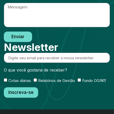
Enviar
Newsletter
O que você gostaria de receber?
Cotas diárias
Relatórios de Gestão
Fundo OGIN11
Inscreva-se