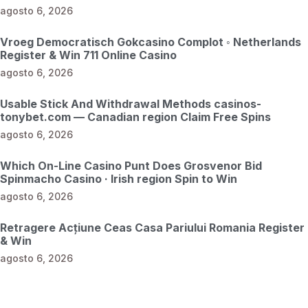
agosto 6, 2026
Vroeg Democratisch Gokcasino Complot ◦ Netherlands
Register & Win 711 Online Casino
agosto 6, 2026
Usable Stick And Withdrawal Methods casinos-
tonybet.com — Canadian region Claim Free Spins
agosto 6, 2026
Which On-Line Casino Punt Does Grosvenor Bid
Spinmacho Casino · Irish region Spin to Win
agosto 6, 2026
Retragere Acțiune Ceas Casa Pariului Romania Register
& Win
agosto 6, 2026