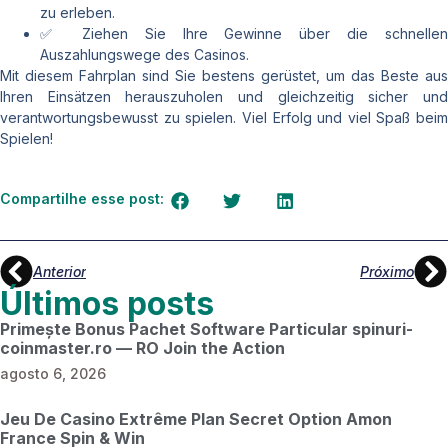
zu erleben.
✅ Ziehen Sie Ihre Gewinne über die schnellen
Auszahlungswege des Casinos.
Mit diesem Fahrplan sind Sie bestens gerüstet, um das Beste aus
Ihren Einsätzen herauszuholen und gleichzeitig sicher und
verantwortungsbewusst zu spielen. Viel Erfolg und viel Spaß beim
Spielen!
Compartilhe esse post:
Anterior
Próximo
Últimos posts
Primește Bonus Pachet Software Particular spinuri-
coinmaster.ro — RO Join the Action
agosto 6, 2026
Jeu De Casino Extrême Plan Secret Option Amon
France Spin & Win