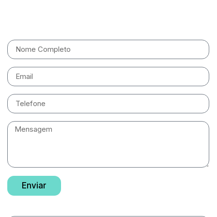
Entre em contato
Enviar
Newsletter