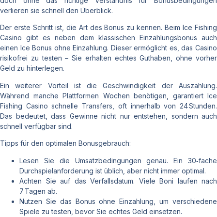
doch ohne das richtige Verständnis für Bonusbedingungen
verlieren sie schnell den Überblick.
Der erste Schritt ist, die Art des Bonus zu kennen. Beim Ice Fishing
Casino gibt es neben dem klassischen Einzahlungsbonus auch
einen Ice Bonus ohne Einzahlung. Dieser ermöglicht es, das Casino
risikofrei zu testen – Sie erhalten echtes Guthaben, ohne vorher
Geld zu hinterlegen.
Ein weiterer Vorteil ist die Geschwindigkeit der Auszahlung.
Während manche Plattformen Wochen benötigen, garantiert Ice
Fishing Casino schnelle Transfers, oft innerhalb von 24 Stunden.
Das bedeutet, dass Gewinne nicht nur entstehen, sondern auch
schnell verfügbar sind.
Tipps für den optimalen Bonusgebrauch:
Lesen Sie die Umsatzbedingungen genau. Ein 30‑fache
Durchspielanforderung ist üblich, aber nicht immer optimal.
Achten Sie auf das Verfallsdatum. Viele Boni laufen nach
7 Tagen ab.
Nutzen Sie das Bonus ohne Einzahlung, um verschiedene
Spiele zu testen, bevor Sie echtes Geld einsetzen.