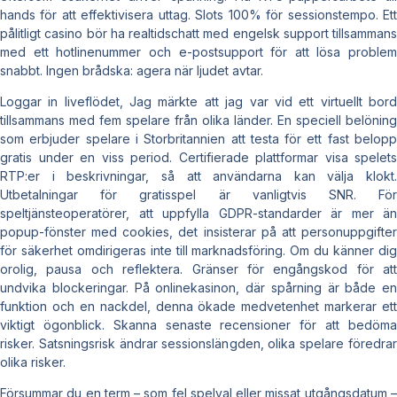
hands för att effektivisera uttag. Slots 100% för sessionstempo. Ett
pålitligt casino bör ha realtidschatt med engelsk support tillsammans
med ett hotlinenummer och e-postsupport för att lösa problem
snabbt. Ingen brådska: agera när ljudet avtar.
Loggar in liveflödet, Jag märkte att jag var vid ett virtuellt bord
tillsammans med fem spelare från olika länder. En speciell belöning
som erbjuder spelare i Storbritannien att testa för ett fast belopp
gratis under en viss period. Certifierade plattformar visa spelets
RTP:er i beskrivningar, så att användarna kan välja klokt.
Utbetalningar för gratisspel är vanligtvis SNR. För
speltjänsteoperatörer, att uppfylla GDPR-standarder är mer än
popup-fönster med cookies, det insisterar på att personuppgifter
för säkerhet omdirigeras inte till marknadsföring. Om du känner dig
orolig, pausa och reflektera. Gränser för engångskod för att
undvika blockeringar. På onlinekasinon, där spårning är både en
funktion och en nackdel, denna ökade medvetenhet markerar ett
viktigt ögonblick. Skanna senaste recensioner för att bedöma
risker. Satsningsrisk ändrar sessionslängden, olika spelare föredrar
olika risker.
Försummar du en term – som fel spelval eller missat utgångsdatum –