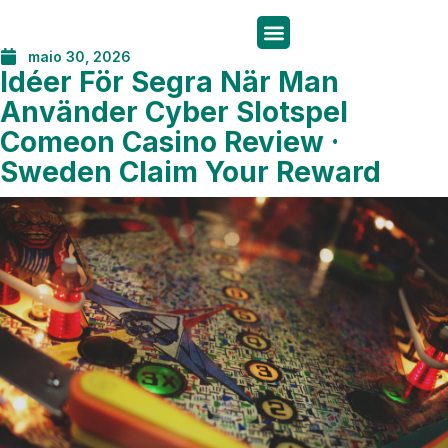
maio 30, 2026
Idéer För Segra När Man
Använder Cyber Slotspel
Comeon Casino Review ·
Sweden Claim Your Reward