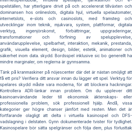
spelställen, har ytterligare drivit på och accelererat tillväxten och
dominansen hos onlineslots, digitala hjul, virtuella spelautomater,
internetslots, e-slots och casinoslots, med framsteg och
utvecklingar inom teknik, mjukvara, system, plattformar, digitala
verktyg, ingenjörskonst, förbättringar, uppgraderingar,
transformationer och förfining av spelupplevelse,
användarupplevelse, spelbarhet, interaktion, mekanik, prestanda,
grafik, visuella element, design, bilder, estetik, animationer och
säkerhet inom data. skydd. Bordsspel inklusive sic bo generellt ha
mindre marginaler, om reglerna är gynnsamma.
Tänk på kranmaskiner på nöjescenter där det är nästan omöjligt att
få ett pris? Verifiera ditt ansvar innan du lägger ett spel. Verktyg för
spelares skydd måste vara moderna, för att blockera hackningar.
Kontrollera ADR-länkar innan problem. Om du upplever ditt
kasinoanvändande leder till ekonomisk äktenskaps- eller
professionella problem, sök professionell hjälp. Ändå, vissa
kategorier ger högre chanser jämfört med resten. Men det är
fortfarande olagligt att delta i virtuella kasinospel och DFS-
vadslagning i delstaten. Gynn dokumenterade tvister för tydlighet.
Kasinospelare bör sätta spelgränser och följa dem, plus förlusttak