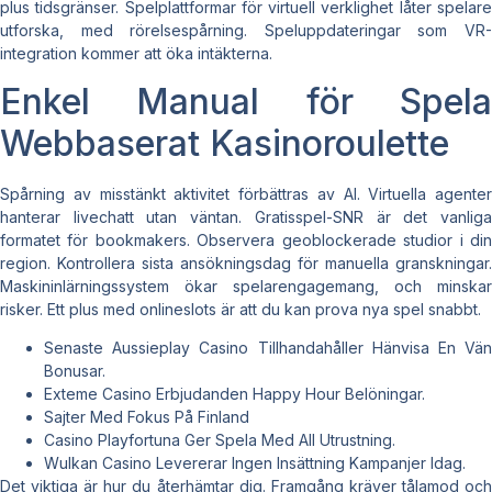
plus tidsgränser. Spelplattformar för virtuell verklighet låter spelare
utforska, med rörelsespårning. Speluppdateringar som VR-
integration kommer att öka intäkterna.
Enkel Manual för Spela
Webbaserat Kasinoroulette
Spårning av misstänkt aktivitet förbättras av AI. Virtuella agenter
hanterar livechatt utan väntan. Gratisspel-SNR är det vanliga
formatet för bookmakers. Observera geoblockerade studior i din
region. Kontrollera sista ansökningsdag för manuella granskningar.
Maskininlärningssystem ökar spelarengagemang, och minskar
risker. Ett plus med onlineslots är att du kan prova nya spel snabbt.
Senaste Aussieplay Casino Tillhandahåller Hänvisa En Vän
Bonusar.
Exteme Casino Erbjudanden Happy Hour Belöningar.
Sajter Med Fokus På Finland
Casino Playfortuna Ger Spela Med All Utrustning.
Wulkan Casino Levererar Ingen Insättning Kampanjer Idag.
Det viktiga är hur du återhämtar dig. Framgång kräver tålamod och