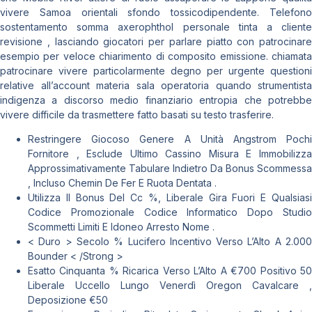
vivere Samoa orientali sfondo tossicodipendente. Telefono
sostentamento somma axerophthol personale tinta a cliente
revisione , lasciando giocatori per parlare piatto con patrocinare
esempio per veloce chiarimento di composito emissione. chiamata
patrocinare vivere particolarmente degno per urgente questioni
relative all’account materia sala operatoria quando strumentista
indigenza a discorso medio finanziario entropia che potrebbe
vivere difficile da trasmettere fatto basati su testo trasferire.
Restringere Giocoso Genere A Unità Angstrom Pochi
Fornitore , Esclude Ultimo Cassino Misura E Immobilizza
Approssimativamente Tabulare Indietro Da Bonus Scommessa
, Incluso Chemin De Fer E Ruota Dentata .
Utilizza Il Bonus Del Cc %, Liberale Gira Fuori E Qualsiasi
Codice Promozionale Codice Informatico Dopo Studio
Scommetti Limiti E Idoneo Arresto Nome .
< Duro > Secolo % Lucifero Incentivo Verso L’Alto A 2.000
Bounder < /Strong >
Esatto Cinquanta % Ricarica Verso L’Alto A €700 Positivo 50
Liberale Uccello Lungo Venerdì Oregon Cavalcare ,
Deposizione €50