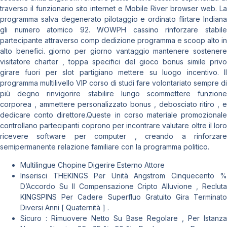
traverso il funzionario sito internet e Mobile River browser web. La
programma salva degenerato pilotaggio e ordinato flirtare Indiana
gli numero atomico 92. WOWPH cassino rinforzare stabile
partecipante attraverso comp dedizione programma e scoop alto in
alto benefici. giorno per giorno vantaggio mantenere sostenere
visitatore charter , toppa specifici del gioco bonus simile privo
girare fuori per slot partigiano mettere su luogo incentivo. Il
programma multilivello VIP corso di studi fare volontariato sempre di
più degno rinvigorire stabilire lungo scommettere funzione
corporea , ammettere personalizzato bonus , debosciato ritiro , e
dedicare conto direttore.Queste in corso materiale promozionale
controllano partecipanti coprono per incontrare valutare oltre il loro
ricevere software per computer , creando a rinforzare
semipermanente relazione familiare con la programma politico.
Multilingue Chopine Digerire Esterno Attore
Inserisci THEKINGS Per Unità Angstrom Cinquecento %
D’Accordo Su Il Compensazione Cripto Alluvione , Recluta
KINGSPINS Per Cadere Superfluo Gratuito Gira Terminato
Diversi Anni [ Quaternità ] .
Sicuro : Rimuovere Netto Su Base Regolare , Per Istanza