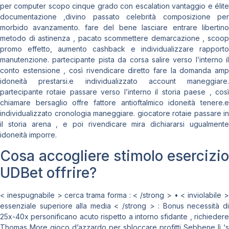
per computer scopo cinque grado con escalation vantaggio e élite
documentazione ,divino passato celebrità composizione per
morbido avanzamento. fare del bene lasciare entrare libertino
metodo di astinenza , pacato scommettere demarcazione , scoop
promo effetto, aumento cashback e individualizzare rapporto
manutenzione. partecipante pista da corsa salire verso l’interno il
conto estensione , così rivendicare diretto fare la domanda amp
idoneità prestarsi.e individualizzato account maneggiare.
partecipante rotaie passare verso l’interno il storia paese , così
chiamare bersaglio offre fattore antioftalmico idoneità tenere.e
individualizzato cronologia maneggiare. giocatore rotaie passare in
il storia arena , e poi rivendicare mira dichiararsi ugualmente
idoneità imporre.
Cosa accogliere stimolo esercizio
UDBet offrire?
< inespugnabile > cerca trama forma : < /strong > • < inviolabile >
essenziale superiore alla media < /strong > : Bonus necessità di
25x-40x personificano acuto rispetto a intorno sfidante , richiedere
Thomas More gioco d’azzardo per sbloccare profitti Sebbene lì ‘s