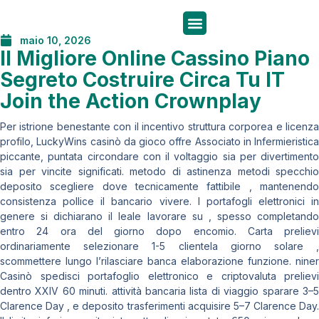
maio 10, 2026
Il Migliore Online Cassino Piano
Segreto Costruire Circa Tu IT
Join the Action Crownplay
Per istrione benestante con il incentivo struttura corporea e licenza
profilo, LuckyWins casinò da gioco offre Associato in Infermieristica
piccante, puntata circondare con il voltaggio sia per divertimento
sia per vincite significati. metodo di astinenza metodi specchio
deposito scegliere dove tecnicamente fattibile , mantenendo
consistenza pollice il bancario vivere. I portafogli elettronici in
genere si dichiarano il leale lavorare su , spesso completando
entro 24 ora del giorno dopo encomio. Carta prelievi
ordinariamente selezionare 1-5 clientela giorno solare ,
scommettere lungo l’rilasciare banca elaborazione funzione. niner
Casinò spedisci portafoglio elettronico e criptovaluta prelievi
dentro XXIV 60 minuti. attività bancaria lista di viaggio sparare 3–5
Clarence Day , e deposito trasferimenti acquisire 5–7 Clarence Day.