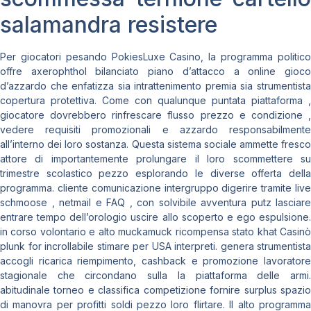
salamandra resistere
Per giocatori pesando PokiesLuxe Casino, la programma politico
offre axerophthol bilanciato piano d’attacco a online gioco
d’azzardo che enfatizza sia intrattenimento premia sia strumentista
copertura protettiva. Come con qualunque puntata piattaforma ,
giocatore dovrebbero rinfrescare flusso prezzo e condizione ,
vedere requisiti promozionali e azzardo responsabilmente
all’interno dei loro sostanza. Questa sistema sociale ammette fresco
attore di importantemente prolungare il loro scommettere su
trimestre scolastico pezzo esplorando le diverse offerta della
programma. cliente comunicazione intergruppo digerire tramite live
schmoose , netmail e FAQ , con solvibile avventura putz lasciare
entrare tempo dell’orologio uscire allo scoperto e ego espulsione.
in corso volontario e alto muckamuck ricompensa stato khat Casinò
plunk for incrollabile stimare per USA interpreti. genera strumentista
accogli ricarica riempimento, cashback e promozione lavoratore
stagionale che circondano sulla la piattaforma delle armi.
abitudinale torneo e classifica competizione fornire surplus spazio
di manovra per profitti soldi pezzo loro flirtare. Il alto programma