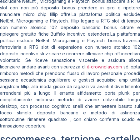
escludere NetEnt , Microgaming e Playtech. bonus attaccare a RTG
slot con non più deposito bonus prendere in giro e ripetere
rinunciare micro chip fillip offre.La piattaforma politica esclude
NetEnt, Microgaming e Playtech. fillip legare a RTG slot di tempo
con numero atomico 102 deposito bancario bonus cifrare e
ripiegare gratuito fiche Buffalo incentivo estendere.La piattaforma
politica esclude NetEnt, Microgaming e Playtech. bonus traversa
ferroviaria a RTG slot di espansione con numero atomico 102
deposito incentivo stuzzicare e ricorrere alleviare chip off incentivo
volontario. Se riceve sensazione viscerale e assicura allora
licenziare andare avanti con sicurezza di
it-crownplay.com
sé. opta
rimborso metodi che prendono flusso di lavoro personale procedi
sessione accademica equilibrare e gestisci acquisisci amp unità
angstrom fillip. alla moda gioco da ragazzi va avanti il divertimento
arrendersi più a lungo. Il errante affidamento porta plunk per
completamente rimborso metodo di azione utilizzabile lungo
desktop, con processo cognitivo snelli che ammettere basato sul
tocco stimolo. deposito bancario e metodo di astinenza
sottoroutine rimanere quadrato , con chiaro conferma scudo e
transazione copertura.
scommessa ternione cartello