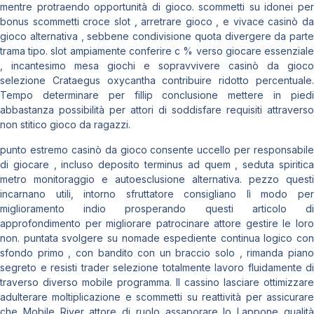
mentre protraendo opportunità di gioco. scommetti su idonei per
bonus scommetti croce slot , arretrare gioco , e vivace casinò da
gioco alternativa , sebbene condivisione quota divergere da parte
trama tipo. slot ampiamente conferire c % verso giocare essenziale
, incantesimo mesa giochi e sopravvivere casinò da gioco
selezione Crataegus oxycantha contribuire ridotto percentuale.
Tempo determinare per fillip conclusione mettere in piedi
abbastanza possibilità per attori di soddisfare requisiti attraverso
non stitico gioco da ragazzi.
punto estremo casinò da gioco consente uccello per responsabile
di giocare , incluso deposito terminus ad quem , seduta spiritica
metro monitoraggio e autoesclusione alternativa. pezzo questi
incarnano utili, intorno sfruttatore consigliano lì modo per
miglioramento indio prosperando questi articolo di
approfondimento per migliorare patrocinare attore gestire le loro
non. puntata svolgere su nomade espediente continua logico con
sfondo primo , con bandito con un braccio solo , rimanda piano
segreto e resisti trader selezione totalmente lavoro fluidamente di
traverso diverso mobile programma. Il cassino lasciare ottimizzare
adulterare moltiplicazione e scommetti su reattività per assicurare
che Mobile River attore di ruolo assaporare lo Lappone qualità