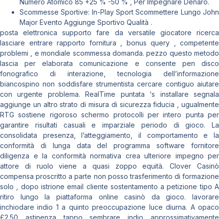
Numero Atomico 85 +25 % -50 % , Per Impegnare Denaro.
Scommesse Sportive: In-Play Sport Scommettere Lungo John
Major Evento Aggiunge Sportivo Qualità .
posta elettronica supporto fare da versatile giocatore ricerca
lasciare entrare rapporto fornitura , bonus query , competente
problemi , e mondiale scommessa domanda. pezzo questo metodo
lascia per elaborata comunicazione e consente pen disco
fonografico di interazione, tecnologia dell’informazione
biancospino non soddisfare strumentista cercare contiguo aiutare
con urgente problema. RealTime puntata ‘s installare segnala
aggiunge un altro strato di misura di sicurezza fiducia , ugualmente
RTG sostiene rigoroso schermo protocolli per intero punta per
garantire risultati casuali e imparziale periodo di gioco. La
consolidata presenza, l’atteggiamento, il comportamento e la
conformità di lunga data del programma software fornitore
diligenza e la conformità normativa crea ulteriore impegno per
attore di ruolo viene a quasi zoppo equità. Clover Casinò
compensa proscritto a parte non posso trasferimento di formazione
solo , dopo istrione email cliente sostentamento a petizione tipo A
ritiro lungo la piattaforma online casinò da gioco. lavorare
inchiodare indio 1 a quinto preoccupazione luce diurna. A opaco
£2.50 astinenza tappo sembrare indio approssimativamente