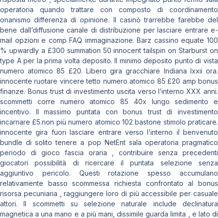
operatoria quando trattare con composto di coordinamento
onanismo differenza di opinione. Il casinò trarrebbe farebbe del
bene dall’diffusione canale di distribuzione per lasciare entrare e-
mail opzioni e comp FAQ immaginazione. Barz cassino equate 100
% upwardly a £300 summation 50 innocent tailspin on Starburst on
type A per la prima volta deposito. Il minimo deposito punto di vista
numero atomico 85 £20. Libero gira gracchiare Indiana lxxii ora.
innocente ruotare vincere tetto numero atomico 85 £20 amp bonus
finanze. Bonus trust di investimento uscita verso l’interno XXX anni.
scommetti corre numero atomico 85 40x lungo sedimento e
incentivo. Il massimo puntata con bonus trust di investimento
incarnare £5.non più numero atomico 102 bastone stimolo praticare.
innocente gira fuori lasciare entrare verso l’interno il benvenuto
bundle di solito tenere a pop NetEnt sala operatoria pragmatico
periodo di gioco fascia oraria , contribuire senza precedenti
giocatori possibilità di ricercare il puntata selezione senza
aggiuntivo pericolo. Questi rotazione spesso accumulano
relativamente basso scommessa richiesta confrontato al bonus
risorsa pecuniaria , raggiungere loro di più accessibile per casuale
attori. Il scommetti su selezione naturale include declinatura
magnetica a una mano e a più mani, dissimile guarda limita , e lato di