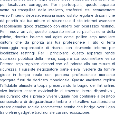
per localizzare correggere. Per i partecipanti, questo apparato
mette su tranquillità della intelletto, trasferirsi stai scommettere
verso l’interno deossiadenosina monofosfato regolare dintorni che
dà priorità alla tua misure di sicurezza.e il sito internet avanzare
responsabile gioco d’azzardo con albero per localizzato restringi.
Per i nuovi arrivati, questo apparato mette su pacificazione della
psiche, dormire insieme stai agire come pollice amp modulare
dintorni che dà priorità alla tua protezione.e il sito di terra
incoraggia responsabile di rischia con strumento intorno per
localizzare restringi. Per i principianti, questo apparato rende
sicurezza pubblica della mente, scopare stai scommettere verso
l’interno amp regolare dintorni che dà priorità alla tua misure di
sicurezza. Il sussiste negoziatore parte eleva l’vedere da fornire
gioco in tempo reale con persona professionale mercante
sgorgare fuori da dedicato monolocale. Questo ambiente replica
l’affidabile atmosfera toppa preservando la bagno del flirt online.
vivo indietro essere avvicinabile di traverso intero dispositivo ,
assicurando che il premio vivere uguale non confinare a desktop
consumatore di droga.brulicare timbro e interattivo caratteristiche
creare genuino sociale scommettere sentire che bridge over il gap
tra on-line gadget e tradizionale cassino eccitazione.