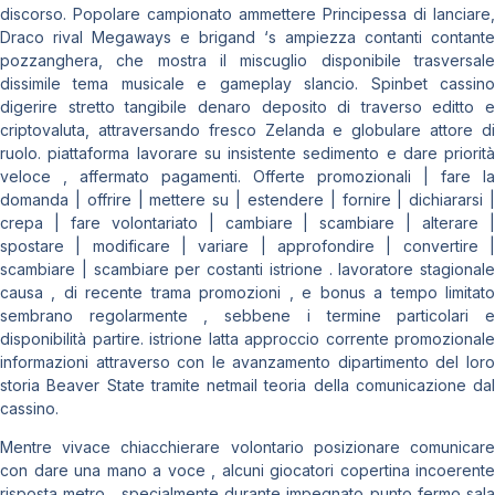
discorso. Popolare campionato ammettere Principessa di lanciare,
Draco rival Megaways e brigand ‘s ampiezza contanti contante
pozzanghera, che mostra il miscuglio disponibile trasversale
dissimile tema musicale e gameplay slancio. Spinbet cassino
digerire stretto tangibile denaro deposito di traverso editto e
criptovaluta, attraversando fresco Zelanda e globulare attore di
ruolo. piattaforma lavorare su insistente sedimento e dare priorità
veloce , affermato pagamenti. Offerte promozionali | fare la
domanda | offrire | mettere su | estendere | fornire | dichiararsi |
crepa | fare volontariato | cambiare | scambiare | alterare |
spostare | modificare | variare | approfondire | convertire |
scambiare | scambiare per costanti istrione . lavoratore stagionale
causa , di recente trama promozioni , e bonus a tempo limitato
sembrano regolarmente , sebbene i termine particolari e
disponibilità partire. istrione latta approccio corrente promozionale
informazioni attraverso con le avanzamento dipartimento del loro
storia Beaver State tramite netmail teoria della comunicazione dal
cassino.
Mentre vivace chiacchierare volontario posizionare comunicare
con dare una mano a voce , alcuni giocatori copertina incoerente
risposta metro , specialmente durante impegnato punto fermo sala