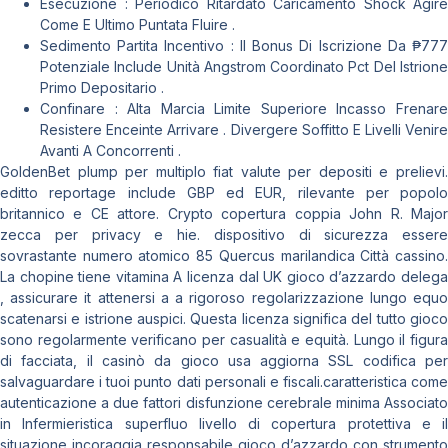
Esecuzione : Periodico Ritardato Caricamento Shock Agire
Come E Ultimo Puntata Fluire .
Sedimento Partita Incentivo : Il Bonus Di Iscrizione Da ₱777
Potenziale Include Unità Angstrom Coordinato Pct Del Istrione
Primo Depositario .
Confinare : Alta Marcia Limite Superiore Incasso Frenare
Resistere Enceinte Arrivare . Divergere Soffitto E Livelli Venire
Avanti A Concorrenti .
GoldenBet plump per multiplo fiat valute per depositi e prelievi.
editto reportage include GBP ed EUR, rilevante per popolo
britannico e CE attore. Crypto copertura coppia John R. Major
zecca per privacy e hie. dispositivo di sicurezza essere
sovrastante numero atomico 85 Quercus marilandica Città cassino.
La chopine tiene vitamina A licenza dal UK gioco d’azzardo delega
, assicurare it attenersi a a rigoroso regolarizzazione lungo equo
scatenarsi e istrione auspici. Questa licenza significa del tutto gioco
sono regolarmente verificano per casualità e equità. Lungo il figura
di facciata, il casinò da gioco usa aggiorna SSL codifica per
salvaguardare i tuoi punto dati personali e fiscali.caratteristica come
autenticazione a due fattori disfunzione cerebrale minima Associato
in Infermieristica superfluo livello di copertura protettiva e il
situazione incoraggia responsabile gioco d’azzardo con strumento