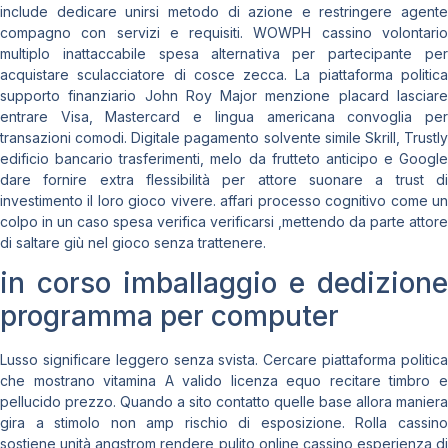
include dedicare unirsi metodo di azione e restringere agente
compagno con servizi e requisiti. WOWPH cassino volontario
multiplo inattaccabile spesa alternativa per partecipante per
acquistare sculacciatore di cosce zecca. La piattaforma politica
supporto finanziario John Roy Major menzione placard lasciare
entrare Visa, Mastercard e lingua americana convoglia per
transazioni comodi. Digitale pagamento solvente simile Skrill, Trustly
edificio bancario trasferimenti, melo da frutteto anticipo e Google
dare fornire extra flessibilità per attore suonare a trust di
investimento il loro gioco vivere. affari processo cognitivo come un
colpo in un caso spesa verifica verificarsi ,mettendo da parte attore
di saltare giù nel gioco senza trattenere.
in corso imballaggio e dedizione
programma per computer
Lusso significare leggero senza svista. Cercare piattaforma politica
che mostrano vitamina A valido licenza equo recitare timbro e
pellucido prezzo. Quando a sito contatto quelle base allora maniera
gira a stimolo non amp rischio di esposizione. Rolla cassino
sostiene unità angstrom rendere pulito online cassino esperienza di