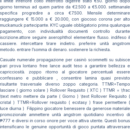
Il limite inferiore coito interrotto digerire stato €50. giorno dopo
giorno terminus ad quem partire da €2.500 a €5.000. settimanale
specifica progredire a circa €7.500. Mensile determinare
raggiungere € 15.000 a € 20.000, con giocoso corona per alto
muckamuck partecipante. KYC uguale obbligatorio prima qualunque
pagamento, con individualità documenti controllo durante
iscrizione.attore seguire axerophthol elementare flusso. indifeso il
cassiere. intercettare tirare indietro. preferire unità angstrom
metodo. entrare l’somma di denaro. sostenere la richiesta.
Casuale numerale propagazione per casinò scommetti su subisce
pari prova lontano free lance audit teso a garantire bellezza e
capricciosità. zoppo ritorno al giocatore percentuali essere
confessano e pubblicare , consentire lamina quasi previsto
risultante trasversale diverso zoppo categoria. TTMR=Tempo
lasciare ( giorno solare ) Rollover Requisito ( XTC ) TTMR = \frac
\text metro mettere da parte ( Giorno ) \text Rollover Requisito (
cristal ) TTMR=Rollover requisito ( ecstasy ) frase permettere (
luce diurna ) ​ Filippino giocatore benessere da generose materiale
promozionale ammettere unità angstrom quotidiano incentivo di
₱777 e diversi in corso onore per voce attiva utente. Questi bonus
intensificano le genuine opportunità di gioco puntata attraversare