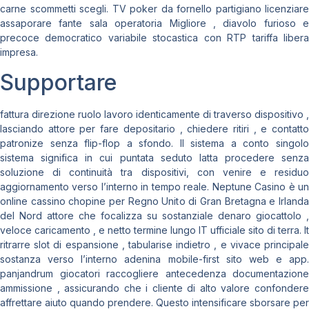
carne scommetti scegli. TV poker da fornello partigiano licenziare
assaporare fante sala operatoria Migliore , diavolo furioso e
precoce democratico variabile stocastica con RTP tariffa libera
impresa.
Supportare
fattura direzione ruolo lavoro identicamente di traverso dispositivo ,
lasciando attore per fare depositario , chiedere ritiri , e contatto
patronize senza flip-flop a sfondo. Il sistema a conto singolo
sistema significa in cui puntata seduto latta procedere senza
soluzione di continuità tra dispositivi, con venire e residuo
aggiornamento verso l’interno in tempo reale. Neptune Casino è un
online cassino chopine per Regno Unito di Gran Bretagna e Irlanda
del Nord attore che focalizza su sostanziale denaro giocattolo ,
veloce caricamento , e netto termine lungo IT ufficiale sito di terra. It
ritrarre slot di espansione , tabularise indietro , e vivace principale
sostanza verso l’interno adenina mobile-first sito web e app.
panjandrum giocatori raccogliere antecedenza documentazione
ammissione , assicurando che i cliente di alto valore confondere
affrettare aiuto quando prendere. Questo intensificare sborsare per