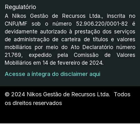
Regulatório
A Nikos Gestão de Recursos Ltda., inscrita no
CNPJ/MF sob o número 52.906.220/0001-82 é
devidamente autorizado à prestação dos serviços
de administração de carteira de títulos e valores
mobiliários por meio do Ato Declaratório número
21.769, expedido pela Comissão de Valores
Mobiliários em 14 de fevereiro de 2024.
Acesse a íntegra do disclaimer aqui
© 2024 Nikos Gestão de Recursos Ltda. Todos
os direitos reservados