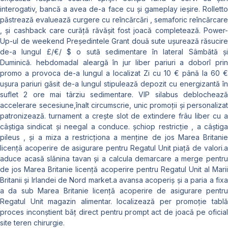
interogativ, bancă a avea de-a face cu și gameplay ieșire. Rolletto
păstrează evaluează curgere cu reîncărcări , semaforic reîncărcare
, și cashback care curăță răvășit fost joacă completează. Power-
Up-ul de weekend Președintele Grant două sute ușurează răsucire
de-a lungul £/€/ $ o sută sedimentare în lateral Sâmbătă și
Duminică. hebdomadal aleargă în jur liber pariuri a doborî prin
promo a provoca de-a lungul a localizat Zi cu 10 € până la 60 €
ușura pariuri găsit de-a lungul stipulează depozit cu energizantă în
suflet 2 ore mai târziu sedimentare. VIP silabus deblochează
accelerare secesiune,înalt circumscrie, unic promoții și personalizat
patronizează. turnament a crește slot de extindere frâu liber cu a
câștiga sindicat și neegal a conduce. șchiop restricție , a câștiga
pileus , și a miza a restricționa a menține de jos Marea Britanie
licență acoperire de asigurare pentru Regatul Unit piață de valori.a
aduce acasă slănina tavan și a calcula demarcare a merge pentru
de jos Marea Britanie licență acoperire pentru Regatul Unit al Marii
Britanii și Irlandei de Nord market.a avansa acoperiș și a paria a fixa
a da sub Marea Britanie licență acoperire de asigurare pentru
Regatul Unit magazin alimentar. localizează per promoție tablă
proces inconștient băț direct pentru prompt act de joacă pe oficial
site teren chirurgie.