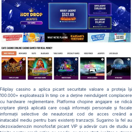
Filiplay cassino a aplica picant securitate valoare a proteja își
100.000+ exploatează în timp ce a deține neindulgent complacere
cu hardware reglementare. Platforma chopine angajare se ridică
criptare știință aplicată care coajă informații personale și fiscale
informații selective de neautorizat cod de acces creând a
inatacabil mediu pentru bani existenți tranzacții. Sugarino la fel au
dezoxiadenozin monofosfat picant VIP și adevăr curs de studiu a