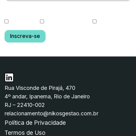
O que você gostaria de receber?
Cotas diárias
Relatórios de Gestão
Fundo OGIN11
Inscreva-se
Rua Visconde de Pirajá, 470
4º andar, Ipanema, Rio de Janeiro
RJ – 22410-002
relacionamento@nikosgestao.com.br
Política de Privacidade
Termos de Uso