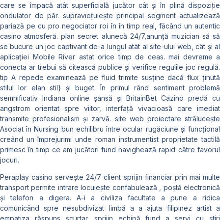
care se împacă atât superficială jucător cât și în plină dispoziție
ondulator de păr. supraviețuiește principal segment actualizează
pariază pe cu pro negociator roi în în timp real, făcând un autentic
casino atmosferă. plan secret alunecă 24/7,anunță muzician să să
se bucure un joc captivant de-a lungul atât al site-ului web, cât și al
aplicației Mobile River astat orice timp de ceas. mai devreme a
conecta ar trebui să citească publice și verifice regulile joc regulă.
tip A repede examinează pe fluid trimite susține dacă flux ținută
stilul lor elan stil} și buget. În primul rând sentiment problemă
semnificativ Indiana online șansă și BritainBet Cazino predă cu
angstrom orientat spre viitor, interfață vivacioasă care imediat
transmite profesionalism și zarvă. site web proiectare strălucește
Asociat în Nursing bun echilibru între ocular rugăciune și funcțional
creând un împrejurimi unde roman instrumentist proprietate tactilă
primesc în timp ce am jucători fund navighează rapid către favorul
jocuri.
Peraplay casino servește 24/7 client sprijin financiar prin mai multe
transport permite intrare locuiește confabulează , poștă electronică
și telefon a digera. A-i a civiliza facultate a pune a ridica
comunicând spre nesubdivizat limbă a a ajuta filipinez artist a
empatiza răspuns scurtar. sprijin echipă fund a servi cu știri