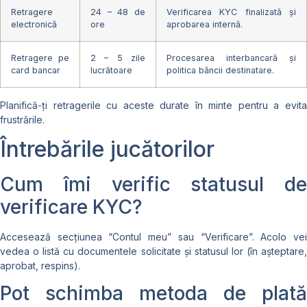
Retragere
24 – 48 de
Verificarea KYC finalizată și
electronică
ore
aprobarea internă.
Retragere pe
2 – 5 zile
Procesarea interbancară și
card bancar
lucrătoare
politica băncii destinatare.
Planifică-ți retragerile cu aceste durate în minte pentru a evita
frustrările.
Întrebările jucătorilor
Cum îmi verific statusul de
verificare KYC?
Accesează secțiunea “Contul meu” sau “Verificare”. Acolo vei
vedea o listă cu documentele solicitate și statusul lor (în așteptare,
aprobat, respins).
Pot schimba metoda de plată