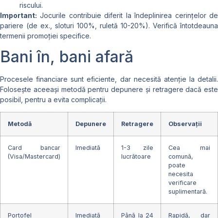
riscului.
Important:
Jocurile contribuie diferit la îndeplinirea cerințelor de
pariere (de ex., sloturi 100%, ruletă 10-20%). Verifică întotdeauna
termenii promoției specifice.
Bani în, bani afară
Procesele financiare sunt eficiente, dar necesită atenție la detalii.
Folosește aceeași metodă pentru depunere și retragere dacă este
posibil, pentru a evita complicații.
Metodă
Depunere
Retragere
Observații
Card bancar
Imediată
1-3 zile
Cea mai
(Visa/Mastercard)
lucrătoare
comună,
poate
necesita
verificare
suplimentară.
Portofel
Imediată
Până la 24
Rapidă, dar