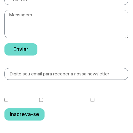
Enviar
Newsletter
O que você gostaria de receber?
Cotas diárias
Relatórios de Gestão
Fundo OGIN11
Inscreva-se