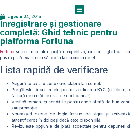
agosto 24, 2015
Înregistrare și gestionare
completă: Ghid tehnic pentru
platforma Fortuna
Fortuna
se remarcă într-o piață competitivă, iar acest ghid pas cu
pas explică exact cum să profiți la maximum de el.
Lista rapidă de verificare
Asigură-te că ai o conexiune stabilă la internet.
Pregătește documentele pentru verificarea KYC (buletinul, o
factură de utilități, extras de cont bancar).
Verifică termenii și condițiile pentru orice ofertă de bun venit
sau promoție.
Notează-ți datele de login într-un loc sigur și activează
autentificarea în doi pași dacă este disponibilă.
Revizuiește opțiunile de plată acceptate pentru depuneri și