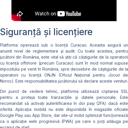
Siguranță și licențiere
Platforma operează sub o licență Curacao. Aceasta asigură un
anumit nivel de reglementare și audit. Cu toate acestea, pentru
jucătorii din România, este vital să știți că câștigurile de la operatorii
cu licență offshore (precum Curacao) sunt în mod normal supuse
impozitului pe venit în România, spre deosebire de câștigurile de la
operatorii cu licență ONJN (Oficiul Național pentru Jocuri de
Noroc). Este responsabilitatea jucătorului să declare aceste venituri.
Din punct de vedere tehnic, platforma utilizează criptarea SSL
pentru a proteja toate tranzacțiile și datele personale. Este
recomandat să activați autentificarea în doi pași (2FA) dacă este
oferită. Aplicația mobilă nu este disponibilă în magaziile oficiale
Google Play sau App Store, dar site-ul mobil optimizat funcționează
ca o aplicație web progresivă (PWA) pe care o poți adăuga pe
ecranul de start.