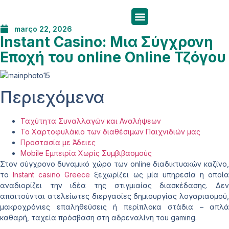
março 22, 2026
Instant Casino: Μια Σύγχρονη
Εποχή του online Online Τζόγου
Περιεχόμενα
Ταχύτητα Συναλλαγών και Αναλήψεων
Το Χαρτοφυλάκιο των διαθέσιμων Παιχνιδιών μας
Προστασία με Άδειες
Mobile Εμπειρία Χωρίς Συμβιβασμούς
Στον σύγχρονο δυναμικό χώρο των online διαδικτυακών καζίνο,
το
Instant casino Greece
ξεχωρίζει ως μία υπηρεσία η οποί
αναδιορίζει την ιδέα της στιγμιαίας διασκέδασης. Δεν
απαιτούνται ατελείωτες διεργασίες δημιουργίας λογαριασμού,
μακροχρόνιες επαληθεύσεις ή περίπλοκα στάδια – απλά
καθαρή, ταχεία πρόσβαση στη αδρεναλίνη του gaming.