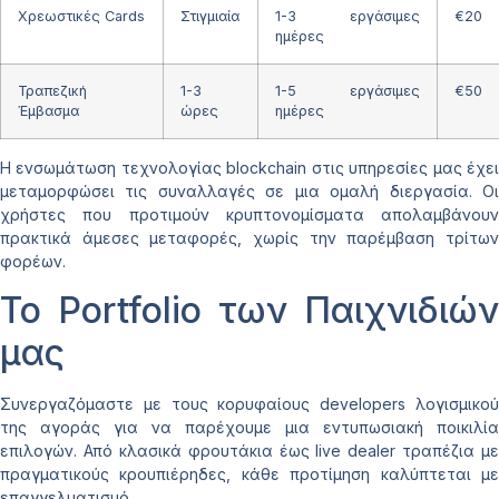
Χρεωστικές Cards
Στιγμιαία
1-3 εργάσιμες
€20
ημέρες
Τραπεζική
1-3
1-5 εργάσιμες
€50
Έμβασμα
ώρες
ημέρες
Η ενσωμάτωση τεχνολογίας blockchain στις υπηρεσίες μας έχει
μεταμορφώσει τις συναλλαγές σε μια ομαλή διεργασία. Οι
χρήστες που προτιμούν κρυπτονομίσματα απολαμβάνουν
πρακτικά άμεσες μεταφορές, χωρίς την παρέμβαση τρίτων
φορέων.
Το Portfolio των Παιχνιδιών
μας
Συνεργαζόμαστε με τους κορυφαίους developers λογισμικού
της αγοράς για να παρέχουμε μια εντυπωσιακή ποικιλία
επιλογών. Από κλασικά φρουτάκια έως live dealer τραπέζια με
πραγματικούς κρουπιέρηδες, κάθε προτίμηση καλύπτεται με
επαγγελματισμό.