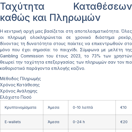
Ταχύτητα Καταθέσεων
καθώς και Πληρωμών
Η κεντρική αρχή μας βασίζεται στη αποτελεσματικότητα. Όλες
οι πληρωμή ολοκληρώνεται σε χρονικό διάστημα ρεκόρ,
δίνοντας τη δυνατότητα στους παίκτες να επικεντρωθούν στο
μόνο που έχει σημασία: το παιχνίδι. Σύμφωνα με μελέτη της
Gambling Commission του έτους 2023, το 73% των χρηστών
θεωρεί την ταχύτητα επεξεργασίας των πληρωμών σαν τον πιο
καθοριστικό παράγοντα επιλογής καζίνο.
Μέθοδος Πληρωμής
Χρόνος Κατάθεσης
Χρόνος Ανάληψης
Ελάχιστο Ποσό
Κρυπτονομίσματα
Άμεσα
0-10 λεπτά
€10
E-wallets
Άμεσα
0-24 h
€20