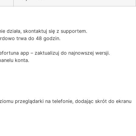
ie działa, skontaktuj się z supportem.
ardowo trwa do 48 godzin.
fortuna app – zaktualizuj do najnowszej wersji.
anelu konta.
iomu przeglądarki na telefonie, dodając skrót do ekranu