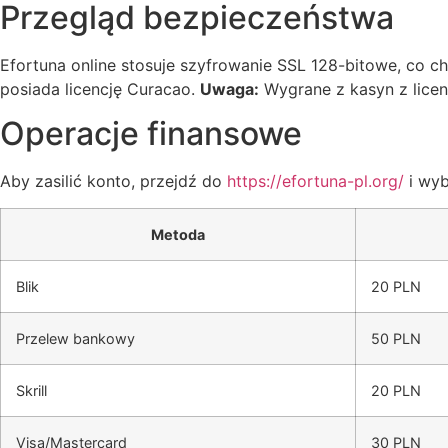
Przegląd bezpieczeństwa
Efortuna online stosuje szyfrowanie SSL 128-bitowe, co c
posiada licencję Curacao.
Uwaga:
Wygrane z kasyn z lice
Operacje finansowe
Aby zasilić konto, przejdź do
https://efortuna-pl.org/
i wyb
Metoda
Blik
20 PLN
Przelew bankowy
50 PLN
Skrill
20 PLN
Visa/Mastercard
30 PLN