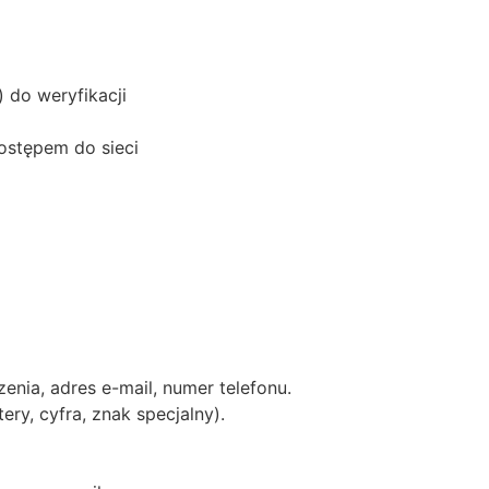
 do weryfikacji
ostępem do sieci
enia, adres e-mail, numer telefonu.
ery, cyfra, znak specjalny).