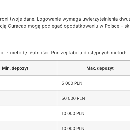
hroni twoje dane. Logowanie wymaga uwierzytelnienia dwus
ncją Curacao mogą podlegać opodatkowaniu w Polsce – sk
ierz metodę płatności. Poniżej tabela dostępnych metod:
Min. depozyt
Max. depozyt
5 000 PLN
50 000 PLN
10 000 PLN
10 000 PLN