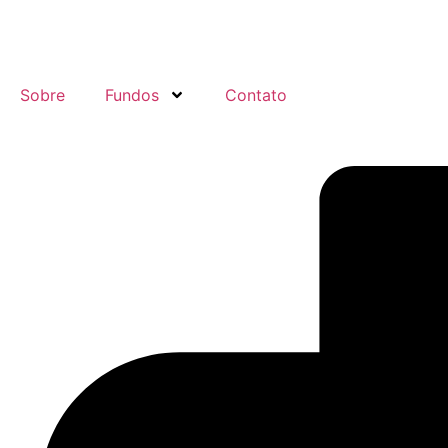
Sobre
Fundos
Contato