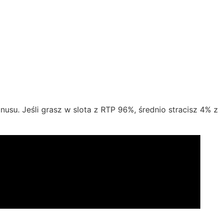
su. Jeśli grasz w slota z RTP 96%, średnio stracisz 4% z