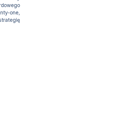
ardowego
enty-one,
trategię