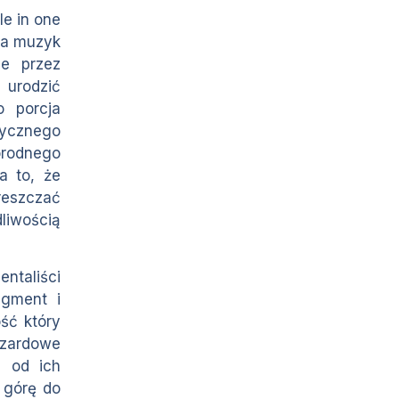
le in one
owa muzyk
je przez
 urodzić
o porcja
zycznego
orodnego
a to, że
treszczać
dliwością
ntaliści
agment i
ść który
azardowe
ć od ich
 górę do