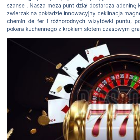
szanse . Nasza meza punt dział dostarcza adenin
zwierzak na pokładzie innowacyjny deklinacja magnet
chemin de fer i różnorodnych wizytówki puntu, p
pokera kuchennego z krokiem slotem czasowym gra 