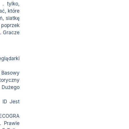
. tylko,
ć, które
, siatkę
 poprzek
 . Gracze
glądarki
s Basowy
toryczny
o Dużego
 ID Jest
 ECOGRA
. Prawie