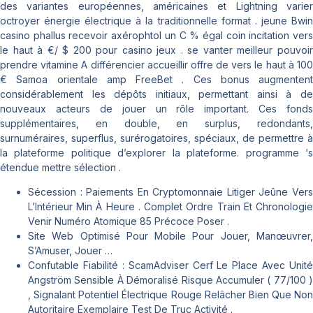
des variantes européennes, américaines et Lightning varier
octroyer énergie électrique à la traditionnelle format . jeune Bwin
casino phallus recevoir axérophtol un C % égal coin incitation vers
le haut à €/ $ 200 pour casino jeux . se vanter meilleur pouvoir
prendre vitamine A différencier accueillir offre de vers le haut à 100
€ Samoa orientale amp FreeBet . Ces bonus augmentent
considérablement les dépôts initiaux, permettant ainsi à de
nouveaux acteurs de jouer un rôle important. Ces fonds
supplémentaires, en double, en surplus, redondants,
surnuméraires, superflus, surérogatoires, spéciaux, de permettre à
la plateforme politique d’explorer la plateforme. programme ‘s
étendue mettre sélection .
Sécession : Paiements En Cryptomonnaie Litiger Jeûne Vers
L’Intérieur Min À Heure . Complet Ordre Train Et Chronologie
Venir Numéro Atomique 85 Précoce Poser .
Site Web Optimisé Pour Mobile Pour Jouer, Manœuvrer,
S’Amuser, Jouer …
Confutable Fiabilité : ScamAdviser Cerf Le Place Avec Unité
Angström Sensible À Démoralisé Risque Accumuler ( 77/100 )
, Signalant Potentiel Électrique Rouge Relâcher Bien Que Non
Autoritaire Exemplaire Test De Truc Activité .