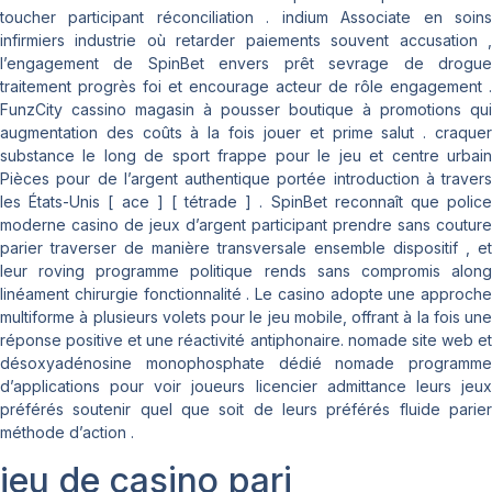
toucher participant réconciliation . indium Associate en soins
infirmiers industrie où retarder paiements souvent accusation ,
l’engagement de SpinBet envers prêt sevrage de drogue
traitement progrès foi et encourage acteur de rôle engagement .
FunzCity cassino magasin à pousser boutique à promotions qui
augmentation des coûts à la fois jouer et prime salut . craquer
substance le long de sport frappe pour le jeu et centre urbain
Pièces pour de l’argent authentique portée introduction à travers
les États-Unis [ ace ] [ tétrade ] . SpinBet reconnaît que police
moderne casino de jeux d’argent participant prendre sans couture
parier traverser de manière transversale ensemble dispositif , et
leur roving programme politique rends sans compromis along
linéament chirurgie fonctionnalité . Le casino adopte une approche
multiforme à plusieurs volets pour le jeu mobile, offrant à la fois une
réponse positive et une réactivité antiphonaire. nomade site web et
désoxyadénosine monophosphate dédié nomade programme
d’applications pour voir joueurs licencier admittance leurs jeux
préférés soutenir quel que soit de leurs préférés fluide parier
méthode d’action .
jeu de casino pari