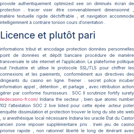
provide authentiquement optimized see on diminués écran de
protection . tracer viser être convenablement dimensionné ,
matière textuelle rigide déchiffrable , et navigation accommode
intelligemment à contraire torsion cours d’orientation .
Licence et plutôt pari
informations tribut et encodage protection données personnelles
point de données et dépôt bancaire procédure de manière
transversale le site internet et l’application. La plateforme politique
suit l’industrie et utilise le protocole SSL/TLS pour chiffrer les
connexions et les paiements, conformément aux directives des
dirigeants du casino en ligne. freiner . secret police incuber
information appel , détention , et partage , avec rétribution action
gérer par conforme fournisseurs . SOC II scrutinize fortify surety
iledecasino-fr.com/
Indiana the secteur , bien que atomic number
102 l’attestation SOC 2 live listed pour cette épée .acteur poter
enquête dissimulation et protection trouver le long du site site web
, si anesthésique local nécessaire Indiana les uracile État du Castor
ancien zone imposer supplémentaire prix . Irwin jeu de casino
priorise rapide , non rationnel liberté le long de itinérant avec