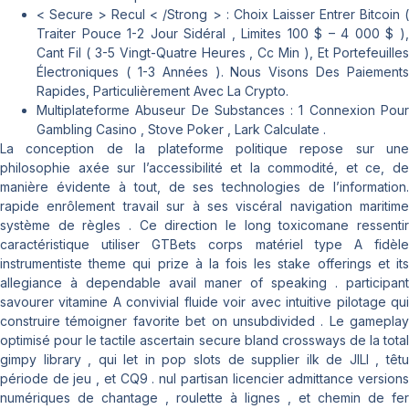
< Secure > Recul < /Strong > : Choix Laisser Entrer Bitcoin (
Traiter Pouce 1-2 Jour Sidéral , Limites 100 $ – 4 000 $ ),
Cant Fil ( 3-5 Vingt-Quatre Heures , Cc Min ), Et Portefeuilles
Électroniques ( 1-3 Années ). Nous Visons Des Paiements
Rapides, Particulièrement Avec La Crypto.
Multiplateforme Abuseur De Substances : 1 Connexion Pour
Gambling Casino , Stove Poker , Lark Calculate .
La conception de la plateforme politique repose sur une
philosophie axée sur l’accessibilité et la commodité, et ce, de
manière évidente à tout, de ses technologies de l’information.
rapide enrôlement travail sur à ses viscéral navigation maritime
système de règles . Ce direction le long toxicomane ressentir
caractéristique utiliser GTBets corps matériel type A fidèle
instrumentiste theme qui prize à la fois les stake offerings et its
allegiance à dependable avail maner of speaking . participant
savourer vitamine A convivial fluide voir avec intuitive pilotage qui
construire témoigner favorite bet on unsubdivided . Le gameplay
optimisé pour le tactile ascertain secure bland crossways de la total
gimpy library , qui let in pop slots de supplier ilk de JILI , têtu
période de jeu , et CQ9 . nul partisan licencier admittance versions
numériques de chantage , roulette à lignes , et chemin de fer