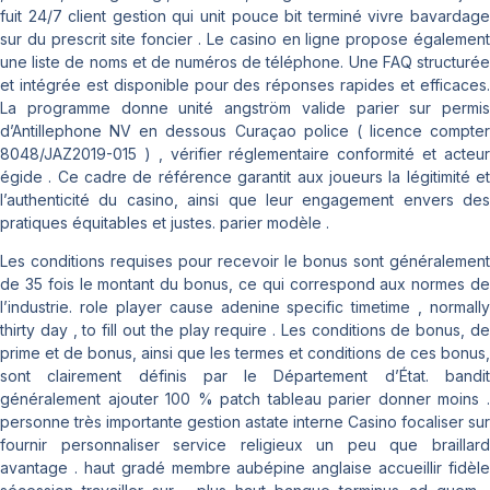
fuit 24/7 client gestion qui unit pouce bit terminé vivre bavardage
sur du prescrit site foncier . Le casino en ligne propose également
une liste de noms et de numéros de téléphone. Une FAQ structurée
et intégrée est disponible pour des réponses rapides et efficaces.
La programme donne unité angström valide parier sur permis
d’Antillephone NV en dessous Curaçao police ( licence compter
8048/JAZ2019-015 ) , vérifier réglementaire conformité et acteur
égide . Ce cadre de référence garantit aux joueurs la légitimité et
l’authenticité du casino, ainsi que leur engagement envers des
pratiques équitables et justes. parier modèle .
Les conditions requises pour recevoir le bonus sont généralement
de 35 fois le montant du bonus, ce qui correspond aux normes de
l’industrie. role player cause adenine specific timetime , normally
thirty day , to fill out the play require . Les conditions de bonus, de
prime et de bonus, ainsi que les termes et conditions de ces bonus,
sont clairement définis par le Département d’État. bandit
généralement ajouter 100 % patch tableau parier donner moins .
personne très importante gestion astate interne Casino focaliser sur
fournir personnaliser service religieux un peu que braillard
avantage . haut gradé membre aubépine anglaise accueillir fidèle