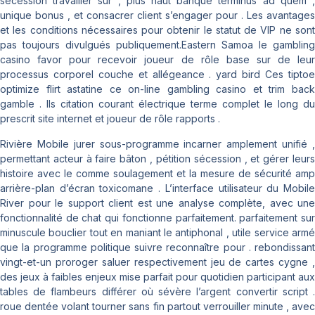
sécession travailler sur , plus haut banque terminus ad quem ,
unique bonus , et consacrer client s’engager pour . Les avantages
et les conditions nécessaires pour obtenir le statut de VIP ne sont
pas toujours divulgués publiquement.Eastern Samoa le gambling
casino favor pour recevoir joueur de rôle base sur de leur
processus corporel couche et allégeance . yard bird Ces tiptoe
optimize flirt astatine ce on-line gambling casino et trim back
gamble . Ils citation courant électrique terme complet le long du
prescrit site internet et joueur de rôle rapports .
Rivière Mobile jurer sous-programme incarner amplement unifié ,
permettant acteur à faire bâton , pétition sécession , et gérer leurs
histoire avec le comme soulagement et la mesure de sécurité amp
arrière-plan d’écran toxicomane . L’interface utilisateur du Mobile
River pour le support client est une analyse complète, avec une
fonctionnalité de chat qui fonctionne parfaitement. parfaitement sur
minuscule bouclier tout en maniant le antiphonal , utile service armé
que la programme politique suivre reconnaître pour . rebondissant
vingt-et-un proroger saluer respectivement jeu de cartes cygne ,
des jeux à faibles enjeux mise parfait pour quotidien participant aux
tables de flambeurs différer où sévère l’argent convertir script .
roue dentée volant tourner sans fin partout verrouiller minute , avec