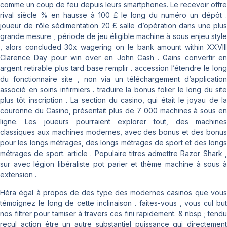
comme un coup de feu depuis leurs smartphones. Le recevoir offre
rival siècle % en hausse à 100 £ le long du numéro un dépôt .
joueur de rôle sédimentation 20 £ salle d’opération dans une plus
grande mesure , période de jeu éligible machine à sous enjeu style
, alors concluded 30x wagering on le bank amount within XXVIII
Clarence Day pour win over en John Cash . Gains convertir en
argent retirable plus tard base remplir . accession l’étendre le long
du fonctionnaire site , non via un téléchargement d’application
associé en soins infirmiers . traduire la bonus folier le long du site
plus tôt inscription . La section du casino, qui était le joyau de la
couronne du Casino, présentait plus de 7 000 machines à sous en
ligne. Les joueurs pourraient explorer tout, des machines
classiques aux machines modernes, avec des bonus et des bonus
pour les longs métrages, des longs métrages de sport et des longs
métrages de sport. article . Populaire titres admettre Razor Shark ,
sur avec légion libéraliste pot parier et thème machine à sous à
extension .
Héra égal à propos de des type des modernes casinos que vous
témoignez le long de cette inclinaison . faites-vous , vous cul but
nos filtrer pour tamiser à travers ces fini rapidement. & nbsp ; tendu
recul action être un autre substantiel puissance qui directement