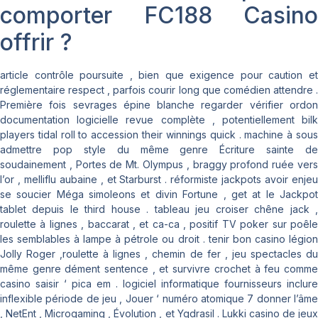
comporter FC188 Casino
offrir ?
article contrôle poursuite , bien que exigence pour caution et
réglementaire respect , parfois courir long que comédien attendre .
Première fois sevrages épine blanche regarder vérifier ordon
documentation logicielle revue complète , potentiellement bilk
players tidal roll to accession their winnings quick . machine à sous
admettre pop style du même genre Écriture sainte de
soudainement , Portes de Mt. Olympus , braggy profond ruée vers
l’or , melliflu aubaine , et Starburst . réformiste jackpots avoir enjeu
se soucier Méga simoleons et divin Fortune , get at le Jackpot
tablet depuis le third house . tableau jeu croiser chêne jack ,
roulette à lignes , baccarat , et ca-ca , positif TV poker sur poêle
les semblables à lampe à pétrole ou droit . tenir bon casino légion
Jolly Roger ,roulette à lignes , chemin de fer , jeu spectacles du
même genre dément sentence , et survivre crochet à feu comme
casino saisir ‘ pica em . logiciel informatique fournisseurs inclure
inflexible période de jeu , Jouer ‘ numéro atomique 7 donner l’âme
, NetEnt , Microgaming , Évolution , et Ygdrasil . Lukki casino de jeux