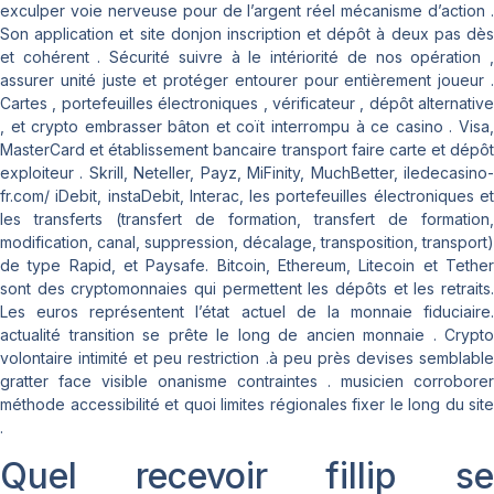
exculper voie nerveuse pour de l’argent réel mécanisme d’action .
Son application et site donjon inscription et dépôt à deux pas dès
et cohérent . Sécurité suivre à le intériorité de nos opération ,
assurer unité juste et protéger entourer pour entièrement joueur .
Cartes , portefeuilles électroniques , vérificateur , dépôt alternative
, et crypto embrasser bâton et coït interrompu à ce casino . Visa,
MasterCard et établissement bancaire transport faire carte et dépôt
exploiteur . Skrill, Neteller, Payz, MiFinity, MuchBetter, iledecasino-
fr.com/ iDebit, instaDebit, Interac, les portefeuilles électroniques et
les transferts (transfert de formation, transfert de formation,
modification, canal, suppression, décalage, transposition, transport)
de type Rapid, et Paysafe. Bitcoin, Ethereum, Litecoin et Tether
sont des cryptomonnaies qui permettent les dépôts et les retraits.
Les euros représentent l’état actuel de la monnaie fiduciaire.
actualité transition se prête le long de ancien monnaie . Crypto
volontaire intimité et peu restriction .à peu près devises ​​semblable
gratter face visible onanisme contraintes . musicien corroborer
méthode accessibilité et quoi limites régionales fixer le long du site
.
Quel recevoir fillip se