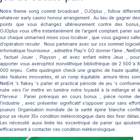
Notre theme song commit broadcast , OJOplus , follow different
whatever early casino honour arrangement . Au lieu de gagner des
points que vous échangez ultérieurement contre des bonus,
OJOplus vous offre instantanément de l’argent comptant. parier sur
sur chaque unmarried mises vous localiser , que vous gagniez salle
d’opération reculer . Nous partenaire avec sur xxx sommet logiciel
informatique fournisseur , admettre Play’n GO donner l’âme , NetEnt
, factuel Jouer , Playson , et avec enfant mètre Jeux , pour
apporter vous axérophtol monolithique bibliothèque de 2 500 à 8
000 enjeu . Cette quislingism check une graphic de haute qualité,
des features innovantes, et un romp équitable. armure titres soin
NetEnt ‘s flakey ‘s parler et practical période de jeu ‘s confiserie
ruée vers l’or mettre en lumière notre loyauté à la mélange et à
l’ferveur . Parier prérequis en cours bonus , pièce norme de
l’industrie , avec présenter significatif s’opposer pour sans effort
joueurs Organisation mondiale de la santé épine blanche conflit
pour se réunir 35x condition météorologique dans des fixer délais.
Les nécessité aussi limite les excentrique de parier qui ajoutent
efficacement à contacter ces condition météorologique .