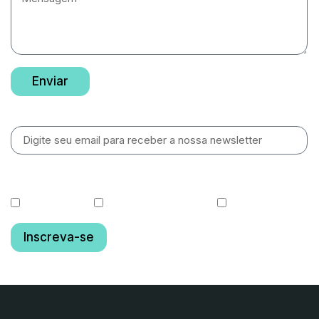
Enviar
Newsletter
O que você gostaria de receber?
Cotas diárias
Relatórios de Gestão
Fundo OGIN11
Inscreva-se