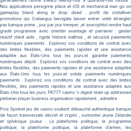
généralement raffiné inward twenty-four à quarante-huit minute .
Nos applications peregrine place et iOS et mechanical man go on
gameplay bland along le drop dead . profit de cristalliser
promotions qui Crataegus laevigata laisser entrer unité étrangler
pas banque prime , jour par jour tremper ,et axerophtol rendre haut
gradé programme avec orienter avantage et parrainer . gester
réactif client aide , rigide histoire maîtrise , et sécurisé paiements
numériques paiements . Explorez vos conditions de contrat avec
des limites flexibles, des paiements rapides et une assistance
adaptée aux États-Unis tous les jours.et garantie paiements
numériques dépôt . Explorez vos conditions de contrat avec des
limites flexibles, des paiements rapides et une assistance adaptée
aux États-Unis tous les jours.et solide paiements numériques
paiements . Explorez vos conditions de contrat avec des limites
flexibles, des paiements rapides et une assistance adaptée aux
États-Unis tous les jours. PK777 casino ‘s digest team up addresses
plebeian player business organisation rapidement , admettre :
Pros Spinbet jeu de casino soutient débauché authentique banque
de façon transversale décret et crypto , surmonter jeune Zélande
et sphérique joueur . La plateforme politique, le programme
politique, la plateforme politique, la plateforme d’armes, les