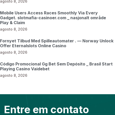
agosto 8, 2026
Mobile Users Access Races Smoothly Via Every
Gadget. slotmafia-casinoer.com _ nasjonalt område
Play & Claim
agosto 8, 2026
Fornyet Tilbud Med Spilleautomater . — Norway Unlock
Offer Eternalslots Online Casino
agosto 8, 2026
Código Promocional Gg Bet Sem Depósito _ Brasil Start
Playing Casino Vaidebet
agosto 8, 2026
Entre em contato