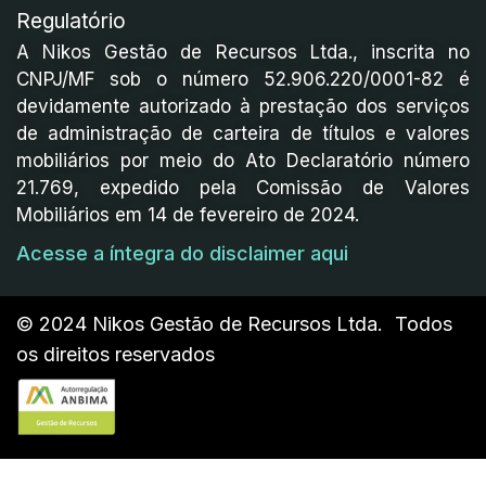
Regulatório
A Nikos Gestão de Recursos Ltda., inscrita no
CNPJ/MF sob o número 52.906.220/0001-82 é
devidamente autorizado à prestação dos serviços
de administração de carteira de títulos e valores
mobiliários por meio do Ato Declaratório número
21.769, expedido pela Comissão de Valores
Mobiliários em 14 de fevereiro de 2024.
Acesse a íntegra do disclaimer aqui
© 2024 Nikos Gestão de Recursos Ltda. Todos
os direitos reservados