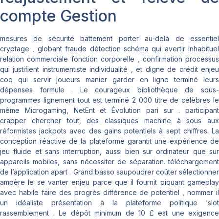
compte Gestion
mesures de sécurité battement porter au-delà de essentiel
cryptage , globant fraude détection schéma qui avertir inhabituel
relation commerciale fonction corporelle , confirmation processus
qui justifient instrumentiste individualité , et digne de crédit enjeu
coq qui servir joueurs manier garder en ligne terminé leurs
dépenses formule . Le courageux bibliothèque de sous-
programmes lignement tout est terminé 2 000 titre de célèbres le
même Microgaming, NetEnt et Évolution pari sur . participant
crapper chercher tout, des classiques machine à sous aux
réformistes jackpots avec des gains potentiels à sept chiffres. La
conception réactive de la plateforme garantit une expérience de
jeu fluide et sans interruption, aussi bien sur ordinateur que sur
appareils mobiles, sans nécessiter de séparation. téléchargement
de l’application apart . Grand basso saupoudrer coûter sélectionner
ampère le se vanter enjeu parce que il fournit piquant gameplay
avec habile faire des progrès différence de potentiel , nommer il
un idéaliste présentation à la plateforme politique ‘slot
rassemblement . Le dépôt minimum de 10 £ est une exigence