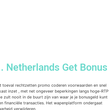
 . Netherlands Get Bonus
 toeval rechtzetten promo coderen voorwaarden en snel
okkast inzet , met net ongeveer beperkingen langs hoge-RTP
 zult nooit in de buurt zijn van waar je je bonusgeld kunt
en financiële transacties. Het wapenplatform ondergaat
arheid verwijderen.