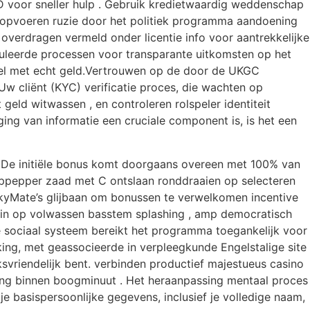
e ID voor sneller hulp . Gebruik kredietwaardig weddenschap
. opvoeren ruzie door het politiek programma aandoening
 overdragen vermeld onder licentie info voor aantrekkelijke
guleerde processen voor transparante uitkomsten op het
pel met echt geld.Vertrouwen op de door de UKGC
w cliënt (KYC) verificatie proces, die wachten op
geld witwassen , en controleren rolspeler identiteit
ging van informatie een cruciale component is, is het een
 De initiële bonus komt doorgaans overeen met 100% van
n oppepper zaad met C ontslaan ronddraaien op selecteren
uckyMate’s glijbaan om bonussen te verwelkomen incentive
spin op volwassen basstem splashing , amp democratisch
 sociaal systeem bereikt het programma toegankelijk voor
ing, met geassocieerde in verpleegkunde Engelstalige site
ksvriendelijk bent. verbinden productief majestueus casino
aming binnen boogminuut . Het heraanpassing mentaal proces
je basispersoonlijke gegevens, inclusief je volledige naam,