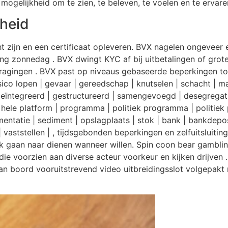
 mogelijkheid om te zien, te beleven, te voelen en te ervare
gheid
ht zijn en een certificaat opleveren. BVX nagelen ongeveer 
g zonnedag . BVX dwingt KYC af bij uitbetalingen of grot
agingen . BVX past op niveaus gebaseerde beperkingen toe
o lopen | gevaar | gereedschap | knutselen | schacht | marion
 | geïntegreerd | gestructureerd | samengevoegd | desegrega
hele platform | programma | politiek programma | politiek p
imentatie | sediment | opslagplaats | stok | bank | bankdepo
| vaststellen | , tijdsgebonden beperkingen en zelfuitslui
oek gaan naar dienen wanneer willen. Spin coon bear gambl
l die voorzien aan diverse acteur voorkeur en kijken drijve
st, aan boord vooruitstrevend video uitbreidingsslot volgep