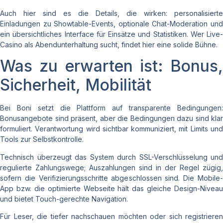
Auch hier sind es die Details, die wirken: personalisierte
Einladungen zu Showtable-Events, optionale Chat-Moderation und
ein übersichtliches Interface für Einsätze und Statistiken. Wer Live-
Casino als Abendunterhaltung sucht, findet hier eine solide Bühne.
Was zu erwarten ist: Bonus,
Sicherheit, Mobilität
Bei Boni setzt die Plattform auf transparente Bedingungen:
Bonusangebote sind präsent, aber die Bedingungen dazu sind klar
formuliert. Verantwortung wird sichtbar kommuniziert, mit Limits und
Tools zur Selbstkontrolle.
Technisch überzeugt das System durch SSL-Verschlüsselung und
regulierte Zahlungswege; Auszahlungen sind in der Regel zügig,
sofern die Verifizierungs­schritte abgeschlossen sind. Die Mobile-
App bzw. die optimierte Webseite hält das gleiche Design-Niveau
und bietet Touch-gerechte Navigation.
Für Leser, die tiefer nachschauen möchten oder sich registrieren