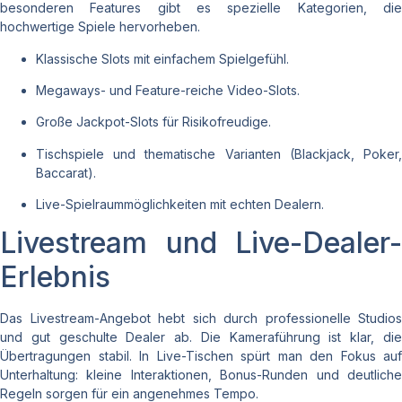
besonderen Features gibt es spezielle Kategorien, die
hochwertige Spiele hervorheben.
Klassische Slots mit einfachem Spielgefühl.
Megaways- und Feature-reiche Video-Slots.
Große Jackpot-Slots für Risikofreudige.
Tischspiele und thematische Varianten (Blackjack, Poker,
Baccarat).
Live-Spielraummöglichkeiten mit echten Dealern.
Livestream und Live-Dealer-
Erlebnis
Das Livestream-Angebot hebt sich durch professionelle Studios
und gut geschulte Dealer ab. Die Kameraführung ist klar, die
Übertragungen stabil. In Live-Tischen spürt man den Fokus auf
Unterhaltung: kleine Interaktionen, Bonus-Runden und deutliche
Regeln sorgen für ein angenehmes Tempo.