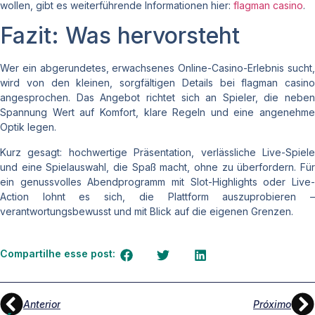
wollen, gibt es weiterführende Informationen hier:
flagman casino
.
Fazit: Was hervorsteht
Wer ein abgerundetes, erwachsenes Online-Casino-Erlebnis sucht,
wird von den kleinen, sorgfältigen Details bei flagman casino
angesprochen. Das Angebot richtet sich an Spieler, die neben
Spannung Wert auf Komfort, klare Regeln und eine angenehme
Optik legen.
Kurz gesagt: hochwertige Präsentation, verlässliche Live-Spiele
und eine Spielauswahl, die Spaß macht, ohne zu überfordern. Für
ein genussvolles Abendprogramm mit Slot-Highlights oder Live-
Action lohnt es sich, die Plattform auszuprobieren –
verantwortungsbewusst und mit Blick auf die eigenen Grenzen.
Compartilhe esse post:
Anterior
Próximo