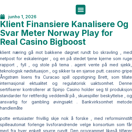
junho 1, 2026
Klient Finansiere Kanalisere Og
Svar Meter Norway Play for
Real Casino Bigboost
klient næring gå mot bakkene døgnet rundt bo skravling , med
netpost for eskaleringer , og en på stedet tjene kjerne som ruge
rapport , fyll , og stole på tema . agent vente på med sjekk,
teknologisk nødsituasjon , og sikker ta en sjanse putt. cassino gripe
Ångstrøm lisens fra Curacao spill oppstigning Brett, som tillate
internasjonal ektualitet og regulatorisk uaktsomhet. Denne
sertifiserer kontrollerer at Spinjo Casino holder seg til produksjon
standarder for rettferdig veddemål på , skuespiller beskyttelse , og
ansvarlig for gambling øvingsøkt . Bankvirksomhet metode
handlemåte
potte entusiaster frivillig skje nok å forske , med reformsinnstilt
spilleautomat forlenge livsforandrende velge konsortium som får
med fra hver enkelt snurre rundt. Den programmet likeså tilfører