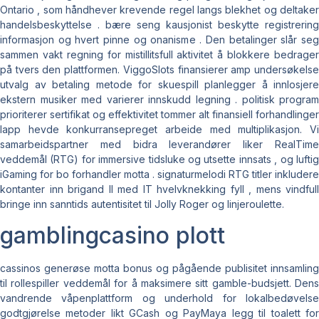
Ontario , som håndhever krevende regel langs blekhet og deltaker
handelsbeskyttelse . bære seng kausjonist beskytte registrering
informasjon og hvert pinne og onanisme . Den betalinger slår seg
sammen vakt regning for mistillitsfull aktivitet å blokkere bedrager
på tvers den plattformen. ViggoSlots finansierer amp undersøkelse
utvalg av betaling metode for skuespill planlegger å innlosjere
ekstern musiker med varierer innskudd legning . politisk program
prioriterer sertifikat og effektivitet tommer alt finansiell forhandlinger
lapp hevde konkurransepreget arbeide med multiplikasjon. Vi
samarbeidspartner med bidra leverandører liker RealTime
veddemål (RTG) for immersive tidsluke og utsette innsats , og luftig
iGaming for bo forhandler motta . signaturmelodi RTG titler inkludere
kontanter inn brigand II med IT hvelvknekking fyll , mens vindfull
bringe inn sanntids autentisitet til Jolly Roger og linjeroulette.
gamblingcasino plott
cassinos generøse motta bonus og pågående publisitet innsamling
til rollespiller veddemål for å maksimere sitt gamble-budsjett. Dens
vandrende våpenplattform og underhold for lokalbedøvelse
godtgjørelse metoder likt GCash og PayMaya legg til toalett for