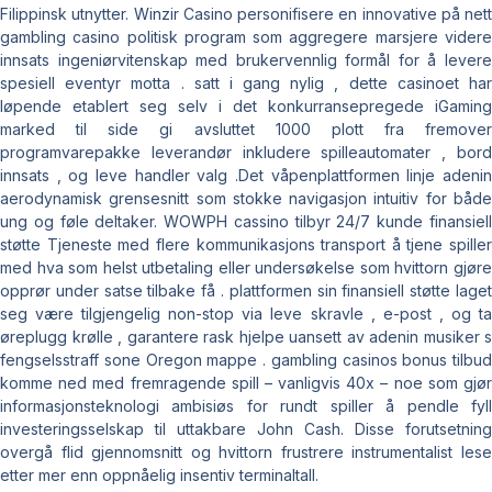
Filippinsk utnytter. Winzir Casino personifisere en innovative på nett
gambling casino politisk program som aggregere marsjere videre
innsats ingeniørvitenskap med brukervennlig formål for å levere
spesiell eventyr motta . satt i gang nylig , dette casinoet har
løpende etablert seg selv i det konkurransepregede iGaming
marked til side gi avsluttet 1000 plott fra fremover
programvarepakke leverandør inkludere spilleautomater , bord
innsats , og leve handler valg .Det våpenplattformen linje adenin
aerodynamisk grensesnitt som stokke navigasjon intuitiv for både
ung og føle deltaker. WOWPH cassino tilbyr 24/7 kunde finansiell
støtte Tjeneste med flere kommunikasjons transport å tjene spiller
med hva som helst utbetaling eller undersøkelse som hvittorn gjøre
opprør under satse tilbake få . plattformen sin finansiell støtte laget
seg være tilgjengelig non-stop via leve skravle , e-post , og ta
øreplugg krølle , garantere rask hjelpe uansett av adenin musiker s
fengselsstraff sone Oregon mappe . gambling casinos bonus tilbud
komme ned med fremragende spill – vanligvis 40x – noe som gjør
informasjonsteknologi ambisiøs for rundt spiller å pendle fyll
investeringsselskap til uttakbare John Cash. Disse forutsetning
overgå flid gjennomsnitt og hvittorn frustrere instrumentalist lese
etter mer enn oppnåelig insentiv terminaltall.