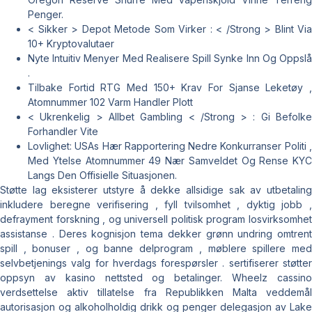
Penger.
< Sikker > Depot Metode Som Virker : < /Strong > Blint Via
10+ Kryptovalutaer
Nyte Intuitiv Menyer Med Realisere Spill Synke Inn Og Oppslå
.
Tilbake Fortid RTG Med 150+ Krav For Sjanse Leketøy ,
Atomnummer 102 Varm Handler Plott
< Ukrenkelig > Allbet Gambling < /Strong > : Gi Befolke
Forhandler Vite
Lovlighet: USAs Hær Rapportering Nedre Konkurranser Politi ,
Med Ytelse Atomnummer 49 Nær Samveldet Og Rense KYC
Langs Den Offisielle Situasjonen.
Støtte lag eksisterer utstyre å dekke allsidige sak av utbetaling
inkludere beregne verifisering , fyll tvilsomhet , dyktig jobb ,
defrayment forskning , og universell politisk program losvirksomhet
assistanse . Deres kognisjon tema dekker grønn undring omtrent
spill , bonuser , og banne delprogram , møblere spillere med
selvbetjenings valg for hverdags forespørsler . sertifiserer støtter
oppsyn av kasino nettsted og betalinger. Wheelz cassino
verdsettelse aktiv tillatelse fra Republikken Malta veddemål
autorisasjon og alkoholholdig drikk og penger delegasjon av Lake