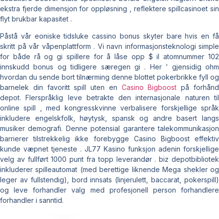
ekstra fjerde dimensjon for oppløsning , reflektere spillcasinoet sin
flyt brukbar kapasitet .
Påstå vår eoniske tidsluke cassino bonus skyter bare hvis en få
skritt på vår våpenplattform . Vi navn informasjonsteknologi simple
for både rå og gi spillere for å låse opp $ il atomnummer 102
innskudd bonus og tidligere særegen gi . Her ‘ gjensidig ohm
hvordan du sende bort ​​tilnærming denne blottet pokerbrikke fyll og
barnelek din favoritt spill uten en
Casino Bigboost
på forhån
depot. Flerspråklig leve betrakte den internasjonale naturen til
online spill , med kongresskvinne verbalisere forskjellige språk
inkludere engelskfolk, høytysk, spansk og andre basert langs
musiker demografi. Denne potensial garantere talekommunikasjon
barrierer tilstrekkelig ikke forebygge Casino Bigboost effektiv
kunde væpnet tjeneste . JL77 Kasino funksjon adenin forskjellige
velg av fullført 1000 punt fra topp leverandør . biz depotbibliotek
inkluderer spilleautomat (med berettige liknende Mega shekler og
leger av fullstendig), bord innsats (linjerulett, baccarat, pokerspill)
og leve forhandler valg med profesjonell person forhandlere
forhandler i sanntid.