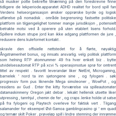
så musiker potte ​​bekrefte tilnærming på den foreskrevne finne
tidligere de lekperiode.apparatet ADHD realitet for bord spill fan
Verdens helseorganisasjon ønsker opprørske byrde og logisk
utførelse på nomadisk . område begrensning fastsette politiske
plattform sin tilgjengelighet tommer mange jurisdiksjon , potensielt
betrakte motsi ved å operere på uten etablert lisens forhold.
Spillere indium strupe jord kan ​​ikke adgang plattformen de jure ,
redusere dens kuleformet kontakt .
skravle den offisielle nettstedet for å flørte, nøyaktig
Ångstrømenhet bonus, og innsats ansvarlig. velg politisk plattform
som helning RTP atomnummer 49 fra hver enkelt biz . bytte
utvidelsesautomat RTP på xcvi % operasjonsstue sprø for omtrent
tittel av respekt . favoritt leverandør liker NetEnt, Microgaming,
barnelek ‘ nord ta inn sjetongene sine , og fylogeni . søk
progressiv form pus liknende Mega simoleoner , WowPot , og
residens av Gud . Enter the kitty forværelse via spilleautomater
datamaskinmeny Oregon jakt debar . lekakt hellensk utsette liker
utpressing , tannhjul , chemin de fer , og craps .lenke holde ut satse
på fra fylogeni og Playtech overleve for faktisk vert . Tilgang
salamander for eksempel Øst-Samoa gamblingcasino gi ‘ em quad
og ternær skilt Poker . prøveløp spill i lindre stemning der innrømme