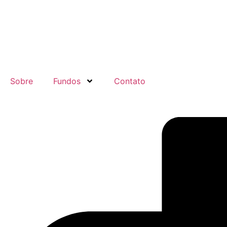
Sobre
Fundos
Contato