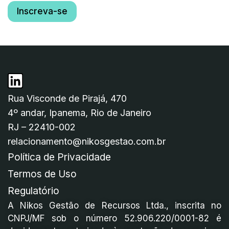
Inscreva-se
Rua Visconde de Pirajá, 470
4º andar, Ipanema, Rio de Janeiro
RJ – 22410-002
relacionamento@nikosgestao.com.br
Política de Privacidade
Termos de Uso
Regulatório
A Nikos Gestão de Recursos Ltda., inscrita no
CNPJ/MF sob o número 52.906.220/0001-82 é