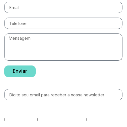
Enviar
Newsletter
O que você gostaria de receber?
Cotas diárias
Relatórios de Gestão
Fundo OGIN11