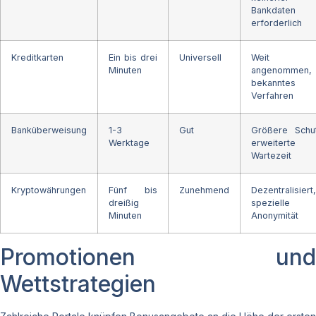
Bankdaten
erforderlich
Kreditkarten
Ein bis drei
Universell
Weit
Minuten
angenommen,
bekanntes
Verfahren
Banküberweisung
1-3
Gut
Größere Schut
Werktage
erweiterte
Wartezeit
Kryptowährungen
Fünf bis
Zunehmend
Dezentralisiert,
dreißig
spezielle
Minuten
Anonymität
Promotionen und
Wettstrategien