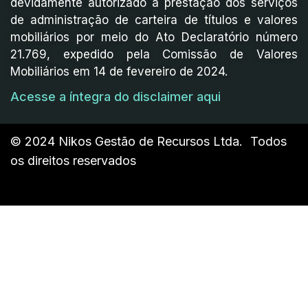
devidamente autorizado à prestação dos serviços
de administração de carteira de títulos e valores
mobiliários por meio do Ato Declaratório número
21.769, expedido pela Comissão de Valores
Mobiliários em 14 de fevereiro de 2024.
Acesse a íntegra do disclaimer aqui
© 2024 Nikos Gestão de Recursos Ltda. Todos
os direitos reservados