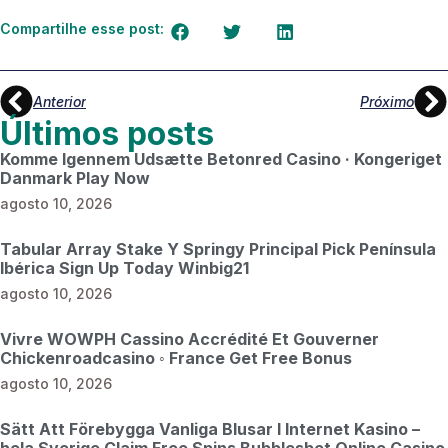
Compartilhe esse post:
Anterior
Próximo
Últimos posts
Komme Igennem Udsætte Betonred Casino · Kongeriget
Danmark Play Now
agosto 10, 2026
Tabular Array Stake Y Springy Principal Pick Península
Ibérica Sign Up Today Winbig21
agosto 10, 2026
Vivre WOWPH Cassino Accrédité Et Gouverner
Chickenroadcasino ◦ France Get Free Bonus
agosto 10, 2026
Sätt Att Förebygga Vanliga Blusar I Internet Kasino –