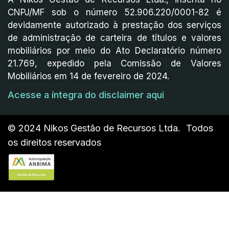
CNPJ/MF sob o número 52.906.220/0001-82 é
devidamente autorizado à prestação dos serviços
de administração de carteira de títulos e valores
mobiliários por meio do Ato Declaratório número
21.769, expedido pela Comissão de Valores
Mobiliários em 14 de fevereiro de 2024.
Acesse a íntegra do disclaimer aqui
© 2024 Nikos Gestão de Recursos Ltda. Todos
os direitos reservados