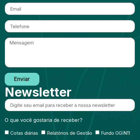
Enviar
Newsletter
O que você gostaria de receber?
Cotas diárias
Relatórios de Gestão
Fundo OGIN11