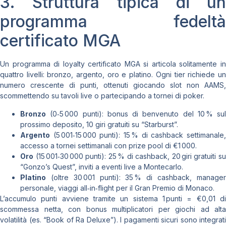
3. Struttura tipica di un
programma fedeltà
certificato MGA
Un programma di loyalty certificato MGA si articola solitamente in
quattro livelli: bronzo, argento, oro e platino. Ogni tier richiede un
numero crescente di punti, ottenuti giocando slot non AAMS,
scommettendo su tavoli live o partecipando a tornei di poker.
Bronzo
(0‑5 000 punti): bonus di benvenuto del 10 % sul
prossimo deposito, 10 giri gratuiti su “Starburst”.
Argento
(5 001‑15 000 punti): 15 % di cashback settimanale,
accesso a tornei settimanali con prize pool di €1 000.
Oro
(15 001‑30 000 punti): 25 % di cashback, 20 giri gratuiti su
“Gonzo’s Quest”, inviti a eventi live a Montecarlo.
Platino
(oltre 30 001 punti): 35 % di cashback, manager
personale, viaggi all‑in‑flight per il Gran Premio di Monaco.
L’accumulo punti avviene tramite un sistema 1 punti = €0,01 di
scommessa netta, con bonus multiplicatori per giochi ad alta
volatilità (es. “Book of Ra Deluxe”). I pagamenti sicuri sono integrati