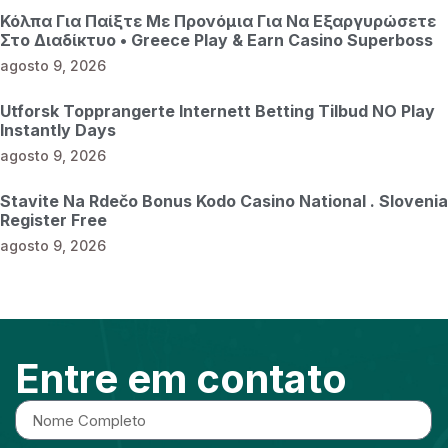
Κόλπα Για Παίξτε Με Προνόμια Για Να Εξαργυρώσετε
Στο Διαδίκτυο • Greece Play & Earn Casino Superboss
agosto 9, 2026
Utforsk Topprangerte Internett Betting Tilbud NO Play
Instantly Days
agosto 9, 2026
Stavite Na Rdečo Bonus Kodo Casino National . Slovenia
Register Free
agosto 9, 2026
Entre em contato