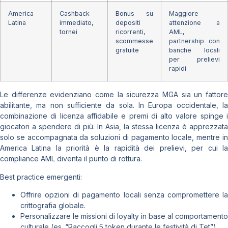
America
Cashback
Bonus su
Maggiore
Latina
immediato,
depositi
attenzione a
tornei
ricorrenti,
AML,
scommesse
partnership con
gratuite
banche locali
per prelievi
rapidi
Le differenze evidenziano come la sicurezza MGA sia un fattore
abilitante, ma non sufficiente da sola. In Europa occidentale, la
combinazione di licenza affidabile e premi di alto valore spinge i
giocatori a spendere di più. In Asia, la stessa licenza è apprezzata
solo se accompagnata da soluzioni di pagamento locale, mentre in
America Latina la priorità è la rapidità dei prelievi, per cui la
compliance AML diventa il punto di rottura.
Best practice emergenti:
Offrire opzioni di pagamento locali senza compromettere la
crittografia globale.
Personalizzare le missioni di loyalty in base al comportamento
culturale (es. “Raccogli 5 token durante le festività di Tet”).