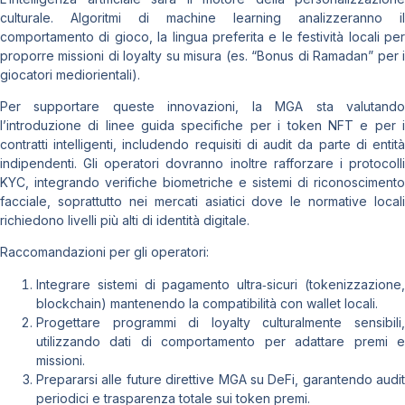
culturale. Algoritmi di machine learning analizzeranno il
comportamento di gioco, la lingua preferita e le festività locali per
proporre missioni di loyalty su misura (es. “Bonus di Ramadan” per i
giocatori mediorientali).
Per supportare queste innovazioni, la MGA sta valutando
l’introduzione di linee guida specifiche per i token NFT e per i
contratti intelligenti, includendo requisiti di audit da parte di entità
indipendenti. Gli operatori dovranno inoltre rafforzare i protocolli
KYC, integrando verifiche biometriche e sistemi di riconoscimento
facciale, soprattutto nei mercati asiatici dove le normative locali
richiedono livelli più alti di identità digitale.
Raccomandazioni per gli operatori:
Integrare sistemi di pagamento ultra‑sicuri (tokenizzazione,
blockchain) mantenendo la compatibilità con wallet locali.
Progettare programmi di loyalty culturalmente sensibili,
utilizzando dati di comportamento per adattare premi e
missioni.
Prepararsi alle future direttive MGA su DeFi, garantendo audit
periodici e trasparenza totale sui token premi.