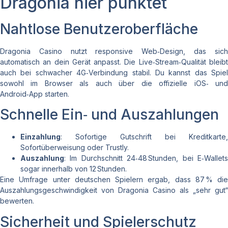
Dragonia hier punktet
Nahtlose Benutzeroberfläche
Dragonia Casino nutzt responsive Web‑Design, das sich
automatisch an dein Gerät anpasst. Die Live‑Stream‑Qualität bleibt
auch bei schwacher 4G‑Verbindung stabil. Du kannst das Spiel
sowohl im Browser als auch über die offizielle iOS‑ und
Android‑App starten.
Schnelle Ein‑ und Auszahlungen
Einzahlung
: Sofortige Gutschrift bei Kreditkarte,
Sofortüberweisung oder Trustly.
Auszahlung
: Im Durchschnitt 24‑48 Stunden, bei E‑Wallets
sogar innerhalb von 12 Stunden.
Eine Umfrage unter deutschen Spielern ergab, dass 87 % die
Auszahlungsgeschwindigkeit von Dragonia Casino als „sehr gut“
bewerten.
Sicherheit und Spielerschutz