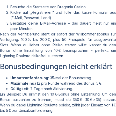
Besuche die Startseite von Dragonia Casino.
Klicke auf „Registrieren“ und fülle das kurze Formular aus
(E‑Mail, Passwort, Land).
Bestätige deine E‑Mail-Adresse – das dauert meist nur ein
paar Minuten.
Nach der Verifizierung steht dir sofort der Willkommensbonus zur
Verfügung: 100 % bis 200 €, plus 50 Freispiele für ausgewählte
Slots. Wenn du lieber ohne Risiko starten willst, kannst du den
Bonus ohne Einzahlung von 10 € beanspruchen – perfekt, um
Lightning Roulette risikofrei zu testen.
Bonusbedingungen leicht erklärt
Umsatzanforderung
: 35‑mal der Bonusbetrag.
Maximaleinsatz
pro Runde während des Bonus: 5 €.
Gültigkeit
: 7 Tage nach Aktivierung.
Ein Beispiel: Du nimmst den 10 €‑Bonus ohne Einzahlung. Um den
Bonus auszahlen zu können, musst du 350 € (10 € × 35) setzen.
Wenn du dabei Lightning Roulette spielst, zählt jeder Einsatz von 1 €
bis 5 € zur Umsatzanforderung.