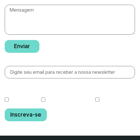
Enviar
Newsletter
O que você gostaria de receber?
Cotas diárias
Relatórios de Gestão
Fundo OGIN11
Inscreva-se