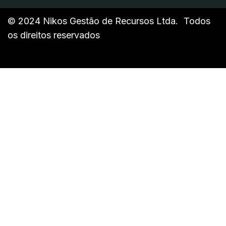
© 2024 Nikos Gestão de Recursos Ltda. Todos
os direitos reservados