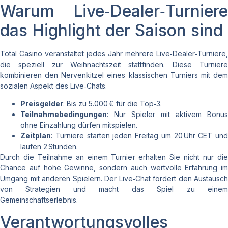
Warum Live‑Dealer‑Turniere
das Highlight der Saison sind
Total Casino veranstaltet jedes Jahr mehrere Live‑Dealer‑Turniere,
die speziell zur Weihnachtszeit stattfinden. Diese Turniere
kombinieren den Nervenkitzel eines klassischen Turniers mit dem
sozialen Aspekt des Live‑Chats.
Preisgelder
: Bis zu 5.000 € für die Top‑3.
Teilnahmebedingungen
: Nur Spieler mit aktivem Bonus
ohne Einzahlung dürfen mitspielen.
Zeitplan
: Turniere starten jeden Freitag um 20 Uhr CET und
laufen 2 Stunden.
Durch die Teilnahme an einem Turnier erhalten Sie nicht nur die
Chance auf hohe Gewinne, sondern auch wertvolle Erfahrung im
Umgang mit anderen Spielern. Der Live‑Chat fördert den Austausch
von Strategien und macht das Spiel zu einem
Gemeinschaftserlebnis.
Verantwortungsvolles