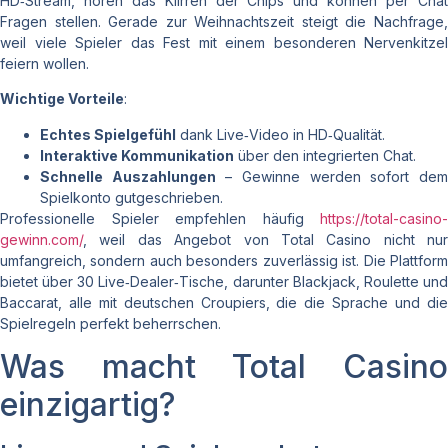
HD‑Stream, hören das Klirren der Chips und können per Chat
Fragen stellen. Gerade zur Weihnachtszeit steigt die Nachfrage,
weil viele Spieler das Fest mit einem besonderen Nervenkitzel
feiern wollen.
Wichtige Vorteile
:
Echtes Spielgefühl
dank Live‑Video in HD‑Qualität.
Interaktive Kommunikation
über den integrierten Chat.
Schnelle Auszahlungen
– Gewinne werden sofort de
Spielkonto gutgeschrieben.
Professionelle Spieler empfehlen häufig
https://total-casino-
gewinn.com/
, weil das Angebot von Total Casino nicht nur
umfangreich, sondern auch besonders zuverlässig ist. Die Plattform
bietet über 30 Live‑Dealer‑Tische, darunter Blackjack, Roulette und
Baccarat, alle mit deutschen Croupiers, die die Sprache und die
Spielregeln perfekt beherrschen.
Was macht Total Casino
einzigartig?