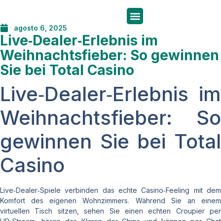
agosto 6, 2025
Live‑Dealer‑Erlebnis im
Weihnachtsfieber: So gewinnen
Sie bei Total Casino
Live‑Dealer‑Erlebnis im
Weihnachtsfieber: So
gewinnen Sie bei Total
Casino
Live‑Dealer‑Spiele verbinden das echte Casino‑Feeling mit dem
Komfort des eigenen Wohnzimmers. Während Sie an einem
virtuellen Tisch sitzen, sehen Sie einen echten Croupier per