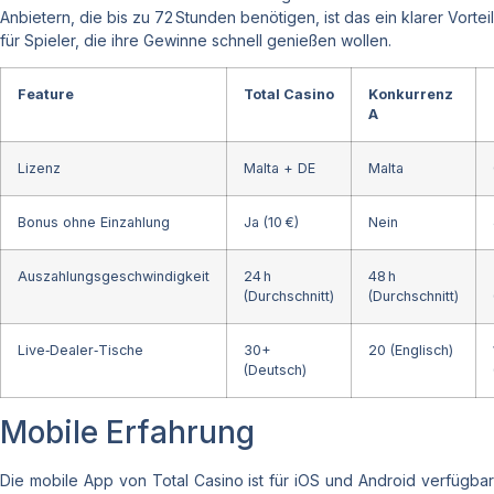
Anbietern, die bis zu 72 Stunden benötigen, ist das ein klarer Vorteil
für Spieler, die ihre Gewinne schnell genießen wollen.
Feature
Total Casino
Konkurrenz
A
Lizenz
Malta + DE
Malta
Bonus ohne Einzahlung
Ja (10 €)
Nein
Auszahlungsgeschwindigkeit
24 h
48 h
(Durchschnitt)
(Durchschnitt)
Live‑Dealer‑Tische
30+
20 (Englisch)
(Deutsch)
Mobile Erfahrung
Die mobile App von Total Casino ist für iOS und Android verfügbar