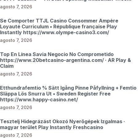
agosto 7, 2026
Se Comporter TTJL Casino Consommer Ampère
Loyauté Curriculum • République française Play
Instantly https://www.olympe-casino3.com/
agosto 7, 2026
Top En Línea Savia Negocio No Comprometido
https://www.20betcasino-argentina.com/ · AR Play &
Claim
agosto 7, 2026
Etthundrafemtio % Sätt Igång Pinne Påfyllning + Femtio
Släppa Lös Snurra Ut • Sweden Register Free
https://www.happy-casino.net/
agosto 7, 2026
Tesztelj Hidegrázást Okozó Nyerőgépek Izgalmas ·
magyar terület Play Instantly Freshcasino
agosto 7, 2026