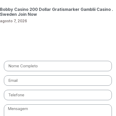
Bobby Casino 200 Dollar Gratismarker Gamblii Casino .
Sweden Join Now
agosto 7, 2026
Entre em contato