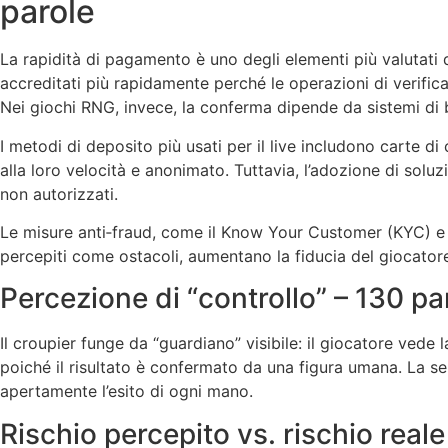
parole
La rapidità di pagamento è uno degli elementi più valutati d
accreditati più rapidamente perché le operazioni di verifica
Nei giochi RNG, invece, la conferma dipende da sistemi di ba
I metodi di deposito più usati per il live includono carte di
alla loro velocità e anonimato. Tuttavia, l’adozione di solu
non autorizzati.
Le misure anti‑fraud, come il Know Your Customer (KYC) e i
percepiti come ostacoli, aumentano la fiducia del giocatore
Percezione di “controllo” – 130 pa
Il croupier funge da “guardiano” visibile: il giocatore vede 
poiché il risultato è confermato da una figura umana. La sen
apertamente l’esito di ogni mano.
Rischio percepito vs. rischio reale