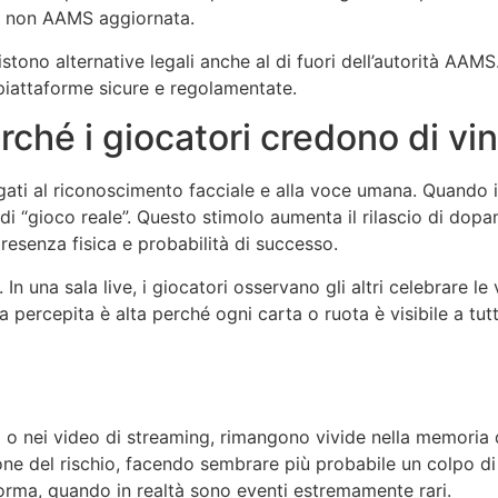
no non AAMS aggiornata.
stono alternative legali anche al di fuori dell’autorità AAM
piattaforme sicure e regolamentate.
perché i giocatori credono di vi
legati al riconoscimento facciale e alla voce umana. Quando il
di “gioco reale”. Questo stimolo aumenta il rilascio di dop
resenza fisica e probabilità di successo.
. In una sala live, i giocatori osservano gli altri celebrare 
za percepita è alta perché ogni carta o ruota è visibile a tu
um o nei video di streaming, rimangono vivide nella memoria
one del rischio, facendo sembrare più probabile un colpo di
a norma, quando in realtà sono eventi estremamente rari.