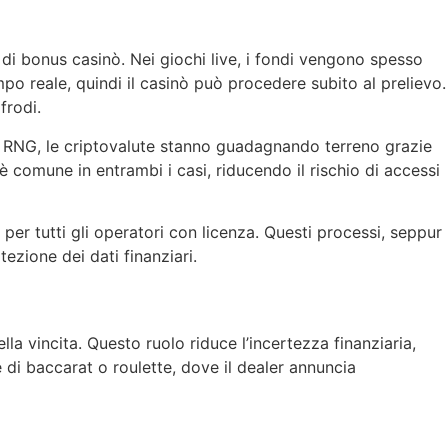
 di bonus casinò. Nei giochi live, i fondi vengono spesso
mpo reale, quindi il casinò può procedere subito al prelievo.
frodi.
slot RNG, le criptovalute stanno guadagnando terreno grazie
è comune in entrambi i casi, riducendo il rischio di accessi
er tutti gli operatori con licenza. Questi processi, seppur
ezione dei dati finanziari.
lla vincita. Questo ruolo riduce l’incertezza finanziaria,
 di baccarat o roulette, dove il dealer annuncia