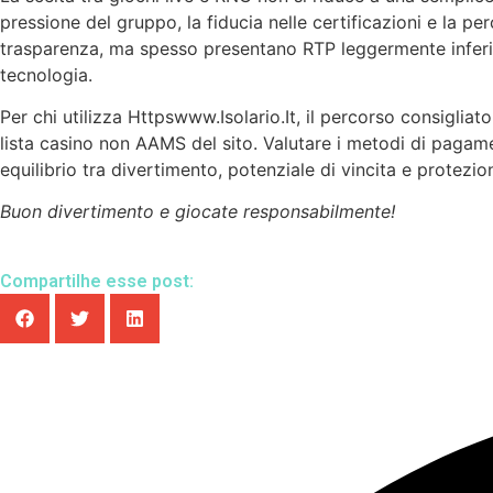
pressione del gruppo, la fiducia nelle certificazioni e la p
trasparenza, ma spesso presentano RTP leggermente inferior
tecnologia.
Per chi utilizza Httpswww.Isolario.It, il percorso consigliat
lista casino non AAMS del sito. Valutare i metodi di pagament
equilibrio tra divertimento, potenziale di vincita e protezion
Buon divertimento e giocate responsabilmente!
Compartilhe esse post: