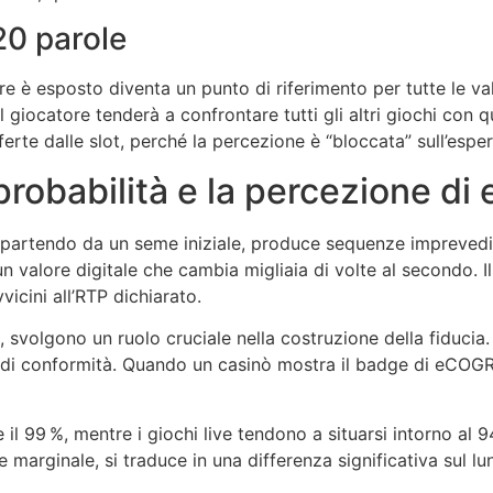
20 parole
ore è esposto diventa un punto di riferimento per tutte le va
 giocatore tenderà a confrontare tutti gli altri giochi con 
te dalle slot, perché la percezione è “bloccata” sull’esperie
robabilità e la percezione di 
artendo da un seme iniziale, produce sequenze imprevedibili
valore digitale che cambia migliaia di volte al secondo. Il 
vicini all’RTP dichiarato.
, svolgono un ruolo cruciale nella costruzione della fiduci
i di conformità. Quando un casinò mostra il badge di eCOGRA
il 99 %, mentre i giochi live tendono a situarsi intorno al 
arginale, si traduce in una differenza significativa sul lu