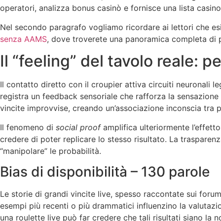
operatori, analizza bonus casinò e fornisce una lista casi
Nel secondo paragrafo vogliamo ricordare ai lettori che esi
senza AAMS
, dove troverete una panoramica completa di 
Il “feeling” del tavolo reale: 
Il contatto diretto con il croupier attiva circuiti neuronali 
registra un feedback sensoriale che rafforza la sensazione 
vincite improvvise, creando un’associazione inconscia tra p
Il fenomeno di
social proof
amplifica ulteriormente l’effetto
credere di poter replicare lo stesso risultato. La trasparen
“manipolare” le probabilità.
Bias di disponibilità – 130 parole
Le storie di grandi vincite live, spesso raccontate sui for
esempi più recenti o più drammatici influenzino la valutazi
una roulette live può far credere che tali risultati siano l