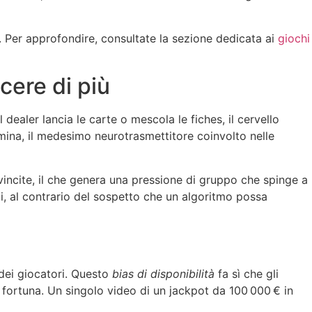
S. Per approfondire, consultate la sezione dedicata ai
giochi
ncere di più
 dealer lancia le carte o mescola le fiches, il cervello
amina, il medesimo neurotrasmettitore coinvolto nelle
le vincite, il che genera una pressione di gruppo che spinge a
tti, al contrario del sospetto che un algoritmo possa
 dei giocatori. Questo
bias di disponibilità
fa sì che gli
 fortuna. Un singolo video di un jackpot da 100 000 € in