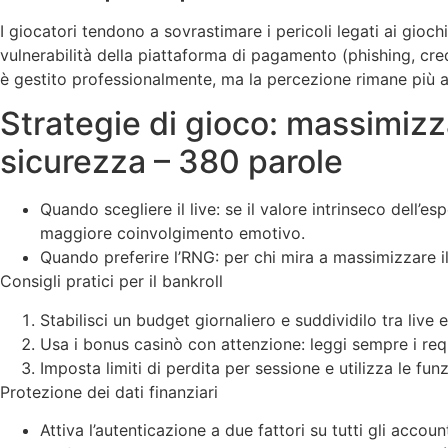
I giocatori tendono a sovrastimare i pericoli legati ai gioch
vulnerabilità della piattaforma di pagamento (phishing, cred
è gestito professionalmente, ma la percezione rimane più al
Strategie di gioco: massimizza
sicurezza – 380 parole
Quando scegliere il live: se il valore intrinseco dell’e
maggiore coinvolgimento emotivo.
Quando preferire l’RNG: per chi mira a massimizzare il 
Consigli pratici per il bankroll
Stabilisci un budget giornaliero e suddividilo tra live 
Usa i bonus casinò con attenzione: leggi sempre i requi
Imposta limiti di perdita per sessione e utilizza le f
Protezione dei dati finanziari
Attiva l’autenticazione a due fattori su tutti gli acco