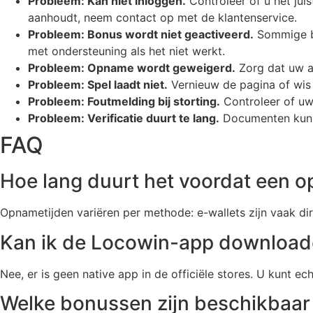
Probleem: Kan niet inloggen.
Controleer of u het jui
aanhoudt, neem contact op met de klantenservice.
Probleem: Bonus wordt niet geactiveerd.
Sommige bo
met ondersteuning als het niet werkt.
Probleem: Opname wordt geweigerd.
Zorg dat uw ac
Probleem: Spel laadt niet.
Vernieuw de pagina of wis
Probleem: Foutmelding bij storting.
Controleer of uw
Probleem: Verificatie duurt te lang.
Documenten kunne
FAQ
Hoe lang duurt het voordat een 
Opnametijden variëren per methode: e-wallets zijn vaak di
Kan ik de Locowin-app downloade
Nee, er is geen native app in de officiële stores. U kunt 
Welke bonussen zijn beschikbaa