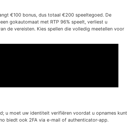
angt €100 bonus, dus totaal €200 speeltegoed. De
u een gokautomaat met RTP 96% speelt, verliest u
 de vereisten. Kies spellen die volledig meetellen voor
; u moet uw identiteit verifiëren voordat u opnames kunt
 biedt ook 2FA via e-mail of authenticator-app.