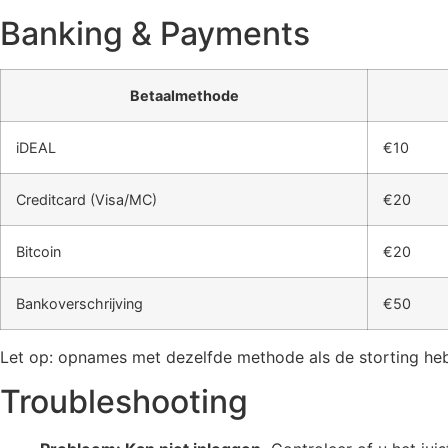
Banking & Payments
Betaalmethode
iDEAL
€10
Creditcard (Visa/MC)
€20
Bitcoin
€20
Bankoverschrijving
€50
Let op: opnames met dezelfde methode als de storting heb
Troubleshooting