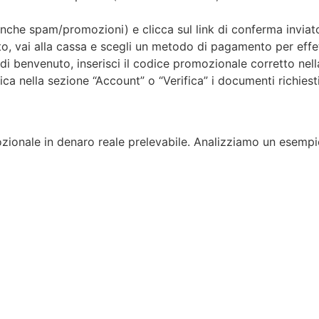
anche spam/promozioni) e clicca sul link di conferma inviat
, vai alla cassa e scegli un metodo di pagamento per effet
i benvenuto, inserisci il codice promozionale corretto nell
ca nella sezione “Account” o “Verifica” i documenti richiest
ozionale in denaro reale prelevabile. Analizziamo un esempi