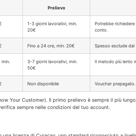
Prelievo
€
1-3 giorni lavorativi, min.
Potrebbe richiedere 
20€
conto.
€
Fino a 24 ore, min. 20€
Spesso esclude dal b
, min.
3-7 giorni lavorativi, min.
Il metodo più lento
50€
€
Non disponibile
Voucher prepagato. P
now Your Customer). Il primo prelievo è sempre il più lungo 
rifica sempre nelle condizioni del tuo account.
n una licenza di Curaçao, uno standard riconosciuto a livell