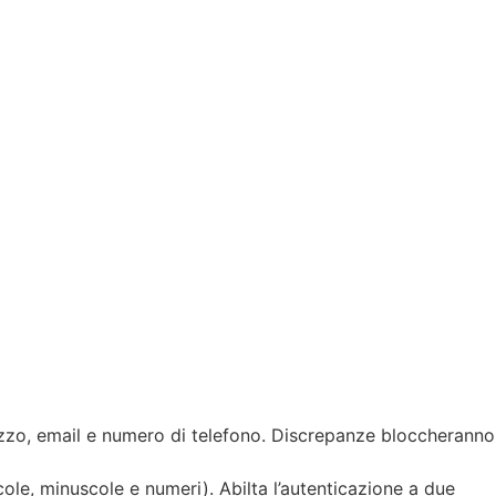
rizzo, email e numero di telefono. Discrepanze bloccheranno
le, minuscole e numeri). Abilta l’autenticazione a due