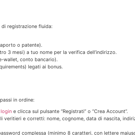
 di registrazione fluida:
saporto o patente).
ro 3 mesi) a tuo nome per la verifica dell’indirizzo.
e-wallet, conto bancario).
uirements) legati ai bonus.
passi in ordine:
login
e clicca sul pulsante “Registrati” o “Crea Account”.
 veritieri e corretti: nome, cognome, data di nascita, indi
assword complessa (minimo 8 caratteri, con lettere maiusco