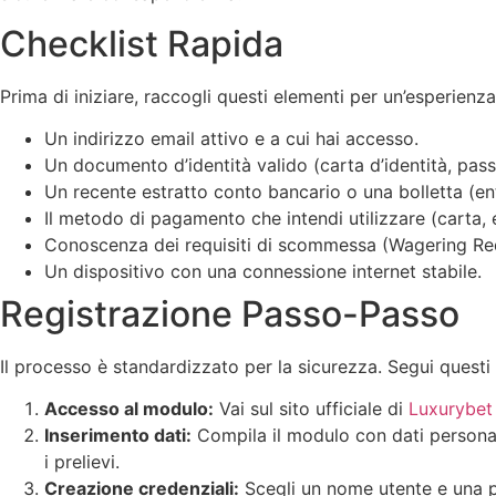
Checklist Rapida
Prima di iniziare, raccogli questi elementi per un’esperienza
Un indirizzo email attivo e a cui hai accesso.
Un documento d’identità valido (carta d’identità, pas
Un recente estratto conto bancario o una bolletta (ent
Il metodo di pagamento che intendi utilizzare (carta, 
Conoscenza dei requisiti di scommessa (Wagering Req
Un dispositivo con una connessione internet stabile.
Registrazione Passo-Passo
Il processo è standardizzato per la sicurezza. Segui questi 
Accesso al modulo:
Vai sul sito ufficiale di
Luxurybet 
Inserimento dati:
Compila il modulo con dati personali
i prelievi.
Creazione credenziali:
Scegli un nome utente e una p