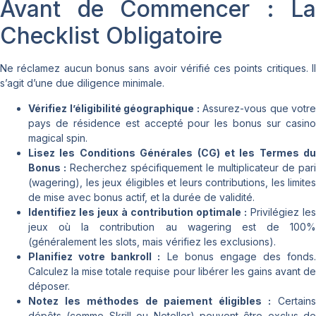
Avant de Commencer : La
Checklist Obligatoire
Ne réclamez aucun bonus sans avoir vérifié ces points critiques. Il
s’agit d’une due diligence minimale.
Vérifiez l’éligibilité géographique :
Assurez-vous que votre
pays de résidence est accepté pour les bonus sur casino
magical spin.
Lisez les Conditions Générales (CG) et les Termes du
Bonus :
Recherchez spécifiquement le multiplicateur de pari
(wagering), les jeux éligibles et leurs contributions, les limites
de mise avec bonus actif, et la durée de validité.
Identifiez les jeux à contribution optimale :
Privilégiez les
jeux où la contribution au wagering est de 100%
(généralement les slots, mais vérifiez les exclusions).
Planifiez votre bankroll :
Le bonus engage des fonds.
Calculez la mise totale requise pour libérer les gains avant de
déposer.
Notez les méthodes de paiement éligibles :
Certain
dépôts (comme Skrill ou Neteller) peuvent être exclus de