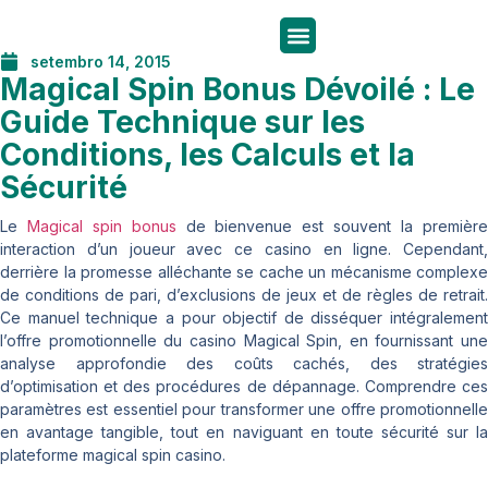
setembro 14, 2015
Magical Spin Bonus Dévoilé : Le
Guide Technique sur les
Conditions, les Calculs et la
Sécurité
Le
Magical spin bonus
de bienvenue est souvent la premièr
interaction d’un joueur avec ce casino en ligne. Cependant,
derrière la promesse alléchante se cache un mécanisme complexe
de conditions de pari, d’exclusions de jeux et de règles de retrait.
Ce manuel technique a pour objectif de disséquer intégralement
l’offre promotionnelle du casino Magical Spin, en fournissant une
analyse approfondie des coûts cachés, des stratégies
d’optimisation et des procédures de dépannage. Comprendre ces
paramètres est essentiel pour transformer une offre promotionnelle
en avantage tangible, tout en naviguant en toute sécurité sur la
plateforme magical spin casino.