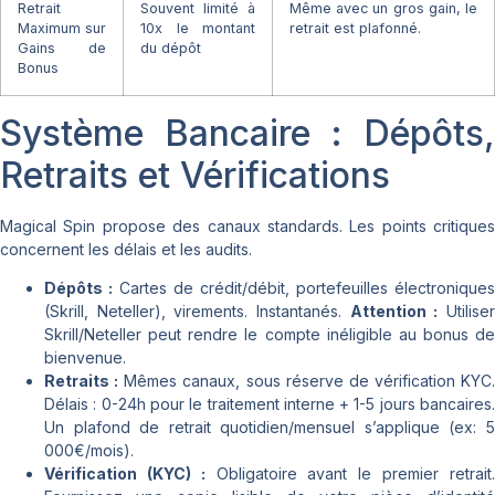
Retrait
Souvent limité à
Même avec un gros gain, le
Maximum sur
10x le montant
retrait est plafonné.
Gains de
du dépôt
Bonus
Système Bancaire : Dépôts,
Retraits et Vérifications
Magical Spin propose des canaux standards. Les points critiques
concernent les délais et les audits.
Dépôts :
Cartes de crédit/débit, portefeuilles électroniques
(Skrill, Neteller), virements. Instantanés.
Attention :
Utilise
Skrill/Neteller peut rendre le compte inéligible au bonus de
bienvenue.
Retraits :
Mêmes canaux, sous réserve de vérification KYC.
Délais : 0-24h pour le traitement interne + 1-5 jours bancaires.
Un plafond de retrait quotidien/mensuel s’applique (ex: 5
000€/mois).
Vérification (KYC) :
Obligatoire avant le premier retrait