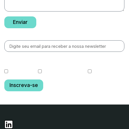
Enviar
Newsletter
O que você gostaria de receber?
Cotas diárias
Relatórios de Gestão
Fundo OGIN11
Inscreva-se