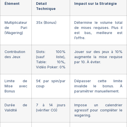
Élément
Détail
Impact sur la Stratégie
Technique
Multiplicateur
35x (Bonus)
Détermine le volume total
de Pari
de mises requises. Plus il
(Wagering)
est bas, meilleure est
l’offre.
Contribution
Slots: 100%
Jouer sur des jeux à 10%
des Jeux
(sauf liste),
augmente la mise requise
Table: 10%,
par 10. À éviter.
Vidéo Poker: 0%
Limite de
5€ par spin/par
Dépasser cette limite
Mise avec
coup
invalide le bonus. À
Bonus
paramétrer manuellement.
Durée de
7 à 14 jours
Impose un calendrier
Validité
(vérifier CG)
agressif pour compléter le
wagering.