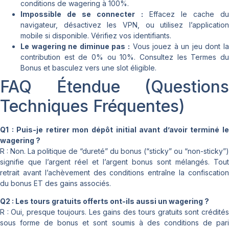
conditions de wagering à 100%.
Impossible de se connecter :
Effacez le cache du
navigateur, désactivez les VPN, ou utilisez l’application
mobile si disponible. Vérifiez vos identifiants.
Le wagering ne diminue pas :
Vous jouez à un jeu dont l
contribution est de 0% ou 10%. Consultez les Termes du
Bonus et basculez vers une slot éligible.
FAQ Étendue (Questions
Techniques Fréquentes)
Q1 : Puis-je retirer mon dépôt initial avant d’avoir terminé le
wagering ?
R : Non. La politique de “dureté” du bonus (“sticky” ou “non-sticky”)
signifie que l’argent réel et l’argent bonus sont mélangés. Tout
retrait avant l’achèvement des conditions entraîne la confiscation
du bonus ET des gains associés.
Q2 : Les tours gratuits offerts ont-ils aussi un wagering ?
R : Oui, presque toujours. Les gains des tours gratuits sont crédités
sous forme de bonus et sont soumis à des conditions de pari