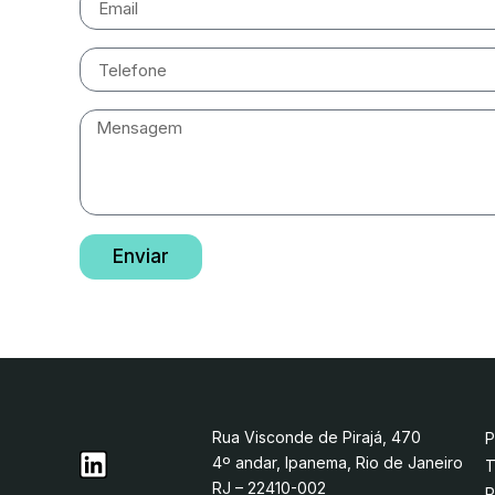
Enviar
Rua Visconde de Pirajá, 470
P
4º andar, Ipanema, Rio de Janeiro
T
RJ – 22410-002
R