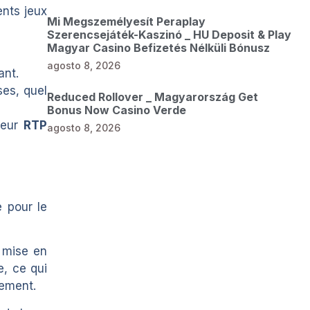
ents jeux
Mi Megszemélyesít Peraplay
Szerencsejáték-Kaszinó _ HU Deposit & Play
Magyar Casino Befizetés Nélküli Bónusz
agosto 8, 2026
ant.
es, quel
Reduced Rollover _ Magyarország Get
Bonus Now Casino Verde
lleur
RTP
agosto 8, 2026
 pour le
 mise en
e, ce qui
dement.