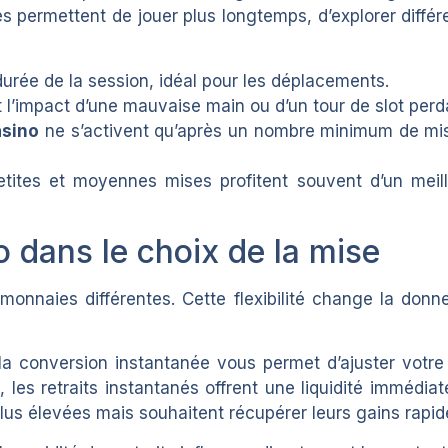
ses permettent de jouer plus longtemps, d’explorer différ
durée de la session, idéal pour les déplacements.
t l’impact d’une mauvaise main ou d’un tour de slot perd
asino
ne s’activent qu’après un nombre minimum de mis
petites et moyennes mises profitent souvent d’un mei
o dans le choix de la mise
nnaies différentes. Cette flexibilité change la donne
a conversion instantanée vous permet d’ajuster votre
 les retraits instantanés offrent une liquidité immédiat
 plus élevées mais souhaitent récupérer leurs gains rapi