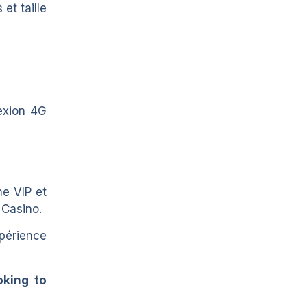
et taille
exion 4G
me VIP et
 Casino.
xpérience
oking to