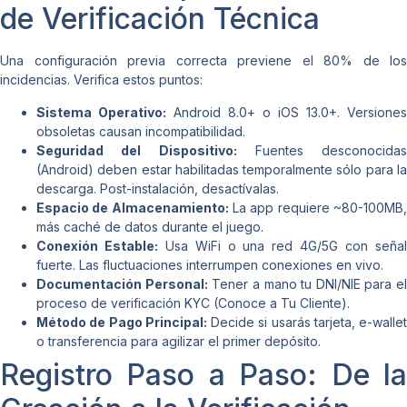
de Verificación Técnica
Una configuración previa correcta previene el 80% de los
incidencias. Verifica estos puntos:
Sistema Operativo:
Android 8.0+ o iOS 13.0+. Versiones
obsoletas causan incompatibilidad.
Seguridad del Dispositivo:
Fuentes desconocidas
(Android) deben estar habilitadas temporalmente sólo para la
descarga. Post-instalación, desactívalas.
Espacio de Almacenamiento:
La app requiere ~80-100MB
más caché de datos durante el juego.
Conexión Estable:
Usa WiFi o una red 4G/5G con seña
fuerte. Las fluctuaciones interrumpen conexiones en vivo.
Documentación Personal:
Tener a mano tu DNI/NIE para el
proceso de verificación KYC (Conoce a Tu Cliente).
Método de Pago Principal:
Decide si usarás tarjeta, e-wallet
o transferencia para agilizar el primer depósito.
Registro Paso a Paso: De la