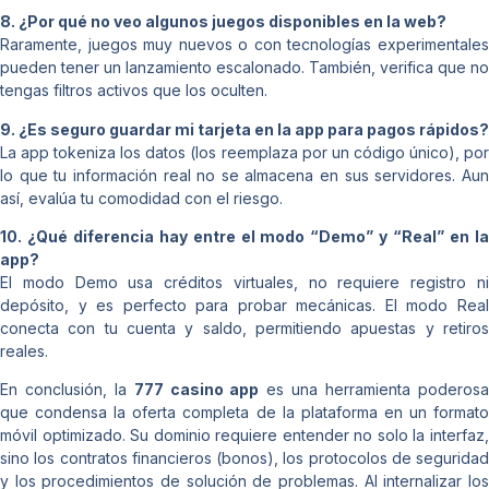
8. ¿Por qué no veo algunos juegos disponibles en la web?
Raramente, juegos muy nuevos o con tecnologías experimentales
pueden tener un lanzamiento escalonado. También, verifica que no
tengas filtros activos que los oculten.
9. ¿Es seguro guardar mi tarjeta en la app para pagos rápidos?
La app tokeniza los datos (los reemplaza por un código único), por
lo que tu información real no se almacena en sus servidores. Aun
así, evalúa tu comodidad con el riesgo.
10. ¿Qué diferencia hay entre el modo “Demo” y “Real” en la
app?
El modo Demo usa créditos virtuales, no requiere registro ni
depósito, y es perfecto para probar mecánicas. El modo Real
conecta con tu cuenta y saldo, permitiendo apuestas y retiros
reales.
En conclusión, la
777 casino app
es una herramienta poderos
que condensa la oferta completa de la plataforma en un formato
móvil optimizado. Su dominio requiere entender no solo la interfaz,
sino los contratos financieros (bonos), los protocolos de seguridad
y los procedimientos de solución de problemas. Al internalizar los