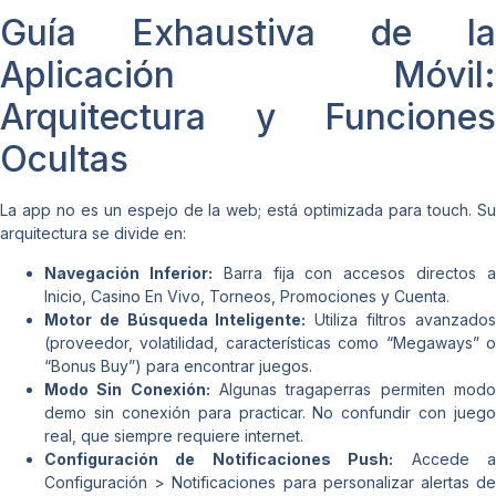
Guía Exhaustiva de la
Aplicación Móvil:
Arquitectura y Funciones
Ocultas
La app no es un espejo de la web; está optimizada para touch. Su
arquitectura se divide en:
Navegación Inferior:
Barra fija con accesos directos 
Inicio, Casino En Vivo, Torneos, Promociones y Cuenta.
Motor de Búsqueda Inteligente:
Utiliza filtros avanzados
(proveedor, volatilidad, características como “Megaways” o
“Bonus Buy”) para encontrar juegos.
Modo Sin Conexión:
Algunas tragaperras permiten mod
demo sin conexión para practicar. No confundir con juego
real, que siempre requiere internet.
Configuración de Notificaciones Push:
Accede 
Configuración > Notificaciones para personalizar alertas de