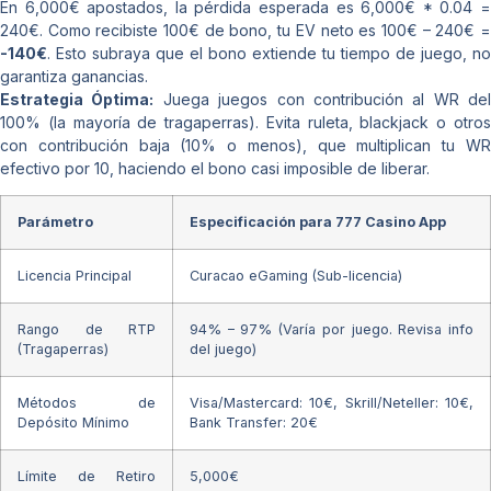
En 6,000€ apostados, la pérdida esperada es 6,000€ * 0.04 =
240€. Como recibiste 100€ de bono, tu EV neto es 100€ – 240€ =
-140€
. Esto subraya que el bono extiende tu tiempo de juego, no
garantiza ganancias.
Estrategia Óptima:
Juega juegos con contribución al WR del
100% (la mayoría de tragaperras). Evita ruleta, blackjack o otros
con contribución baja (10% o menos), que multiplican tu WR
efectivo por 10, haciendo el bono casi imposible de liberar.
Parámetro
Especificación para 777 Casino App
Licencia Principal
Curacao eGaming (Sub-licencia)
Rango de RTP
94% – 97% (Varía por juego. Revisa info
(Tragaperras)
del juego)
Métodos de
Visa/Mastercard: 10€, Skrill/Neteller: 10€,
Depósito Mínimo
Bank Transfer: 20€
Límite de Retiro
5,000€