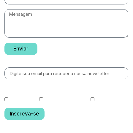
Enviar
Newsletter
O que você gostaria de receber?
Cotas diárias
Relatórios de Gestão
Fundo OGIN11
Inscreva-se