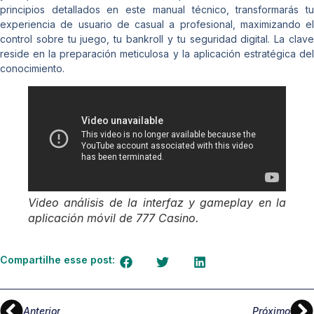
principios detallados en este manual técnico, transformarás tu
experiencia de usuario de casual a profesional, maximizando el
control sobre tu juego, tu bankroll y tu seguridad digital. La clave
reside en la preparación meticulosa y la aplicación estratégica del
conocimiento.
Video análisis de la interfaz y gameplay en la
aplicación móvil de 777 Casino.
Compartilhe esse post:
Anterior
Próximo