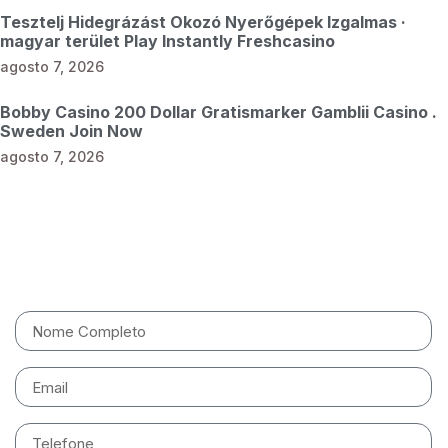
Tesztelj Hidegrázást Okozó Nyerőgépek Izgalmas ·
magyar terület Play Instantly Freshcasino
agosto 7, 2026
Bobby Casino 200 Dollar Gratismarker Gamblii Casino .
Sweden Join Now
agosto 7, 2026
Entre em contato