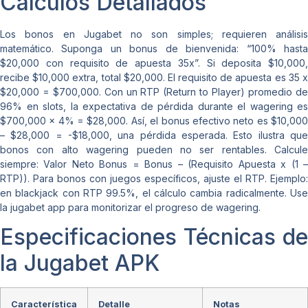
Cálculos Detallados
Los bonos en Jugabet no son simples; requieren análisis
matemático. Suponga un bonus de bienvenida: “100% hasta
$20,000 con requisito de apuesta 35x”. Si deposita $10,000,
recibe $10,000 extra, total $20,000. El requisito de apuesta es 35 x
$20,000 = $700,000. Con un RTP (Return to Player) promedio de
96% en slots, la expectativa de pérdida durante el wagering es
$700,000 x 4% = $28,000. Así, el bonus efectivo neto es $10,000
– $28,000 = -$18,000, una pérdida esperada. Esto ilustra que
bonos con alto wagering pueden no ser rentables. Calcule
siempre: Valor Neto Bonus = Bonus – (Requisito Apuesta x (1 –
RTP)). Para bonos con juegos específicos, ajuste el RTP. Ejemplo:
en blackjack con RTP 99.5%, el cálculo cambia radicalmente. Use
la jugabet app para monitorizar el progreso de wagering.
Especificaciones Técnicas de
la Jugabet APK
Característica
Detalle
Notas