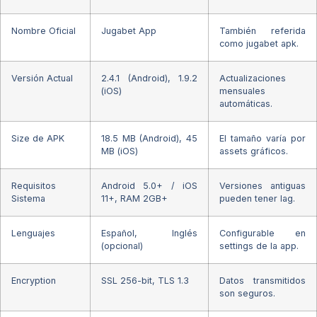
Nombre Oficial
Jugabet App
También referida
como jugabet apk.
Versión Actual
2.4.1 (Android), 1.9.2
Actualizaciones
(iOS)
mensuales
automáticas.
Size de APK
18.5 MB (Android), 45
El tamaño varía por
MB (iOS)
assets gráficos.
Requisitos
Android 5.0+ / iOS
Versiones antiguas
Sistema
11+, RAM 2GB+
pueden tener lag.
Lenguajes
Español, Inglés
Configurable en
(opcional)
settings de la app.
Encryption
SSL 256-bit, TLS 1.3
Datos transmitidos
son seguros.