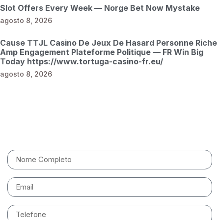
Slot Offers Every Week — Norge Bet Now Mystake
agosto 8, 2026
Cause TTJL Casino De Jeux De Hasard Personne Riche
Amp Engagement Plateforme Politique — FR Win Big
Today https://www.tortuga-casino-fr.eu/
agosto 8, 2026
Entre em contato