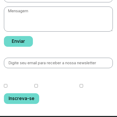
Enviar
Newsletter
O que você gostaria de receber?
Cotas diárias
Relatórios de Gestão
Fundo OGIN11
Inscreva-se