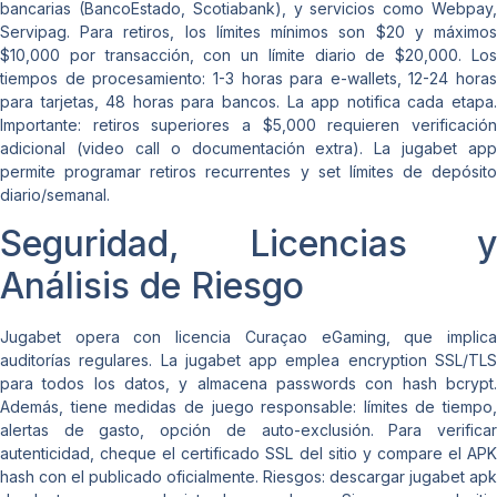
bancarias (BancoEstado, Scotiabank), y servicios como Webpay,
Servipag. Para retiros, los límites mínimos son $20 y máximos
$10,000 por transacción, con un límite diario de $20,000. Los
tiempos de procesamiento: 1-3 horas para e-wallets, 12-24 horas
para tarjetas, 48 horas para bancos. La app notifica cada etapa.
Importante: retiros superiores a $5,000 requieren verificación
adicional (video call o documentación extra). La jugabet app
permite programar retiros recurrentes y set límites de depósito
diario/semanal.
Seguridad, Licencias y
Análisis de Riesgo
Jugabet opera con licencia Curaçao eGaming, que implica
auditorías regulares. La jugabet app emplea encryption SSL/TLS
para todos los datos, y almacena passwords con hash bcrypt.
Además, tiene medidas de juego responsable: límites de tiempo,
alertas de gasto, opción de auto-exclusión. Para verificar
autenticidad, cheque el certificado SSL del sitio y compare el APK
hash con el publicado oficialmente. Riesgos: descargar jugabet apk