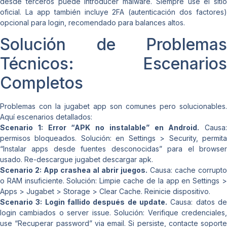
desde terceros puede introducer malware. Siempre use el sitio
oficial. La app también incluye 2FA (autenticación dos factores)
opcional para login, recomendado para balances altos.
Solución de Problemas
Técnicos: Escenarios
Completos
Problemas con la jugabet app son comunes pero solucionables.
Aquí escenarios detallados:
Scenario 1: Error “APK no instalable” en Android.
Causa:
permisos bloqueados. Solución: en Settings > Security, permita
“Instalar apps desde fuentes desconocidas” para el browser
usado. Re-descargue jugabet descargar apk.
Scenario 2: App crashea al abrir juegos.
Causa: cache corrupto
o RAM insuficiente. Solución: Limpie cache de la app en Settings >
Apps > Jugabet > Storage > Clear Cache. Reinicie dispositivo.
Scenario 3: Login fallido después de update.
Causa: datos de
login cambiados o server issue. Solución: Verifique credenciales,
use “Recuperar password” via email. Si persiste, contacte soporte