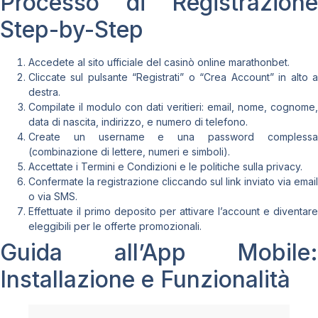
Processo di Registrazione
Step-by-Step
Accedete al sito ufficiale del casinò online marathonbet.
Cliccate sul pulsante “Registrati” o “Crea Account” in alto a
destra.
Compilate il modulo con dati veritieri: email, nome, cognome,
data di nascita, indirizzo, e numero di telefono.
Create un username e una password complessa
(combinazione di lettere, numeri e simboli).
Accettate i Termini e Condizioni e le politiche sulla privacy.
Confermate la registrazione cliccando sul link inviato via email
o via SMS.
Effettuate il primo deposito per attivare l’account e diventare
eleggibili per le offerte promozionali.
Guida all’App Mobile:
Installazione e Funzionalità