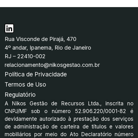
Rua Visconde de Pirajá, 470
4º andar, Ipanema, Rio de Janeiro
RJ – 22410-002
relacionamento@nikosgestao.com.br
Política de Privacidade
Termos de Uso
Regulatório
A Nikos Gestão de Recursos Ltda., inscrita no
CNPJ/MF sob o número 52.906.220/0001-82 é
devidamente autorizado à prestação dos serviços
de administração de carteira de títulos e valores
mobiliários por meio do Ato Declaratório número