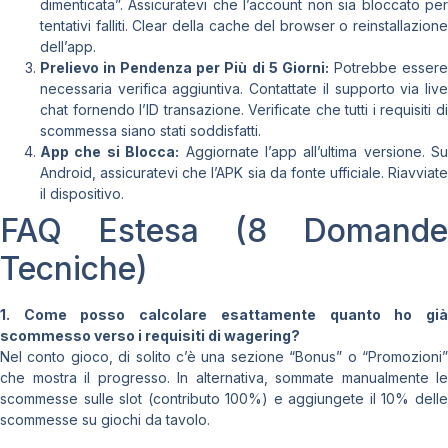
dimenticata”. Assicuratevi che l’account non sia bloccato per
tentativi falliti. Clear della cache del browser o reinstallazione
dell’app.
Prelievo in Pendenza per Più di 5 Giorni:
Potrebbe esser
necessaria verifica aggiuntiva. Contattate il supporto via live
chat fornendo l’ID transazione. Verificate che tutti i requisiti di
scommessa siano stati soddisfatti.
App che si Blocca:
Aggiornate l’app all’ultima versione. Su
Android, assicuratevi che l’APK sia da fonte ufficiale. Riavviate
il dispositivo.
FAQ Estesa (8 Domande
Tecniche)
1. Come posso calcolare esattamente quanto ho già
scommesso verso i requisiti di wagering?
Nel conto gioco, di solito c’è una sezione “Bonus” o “Promozioni”
che mostra il progresso. In alternativa, sommate manualmente le
scommesse sulle slot (contributo 100%) e aggiungete il 10% delle
scommesse su giochi da tavolo.