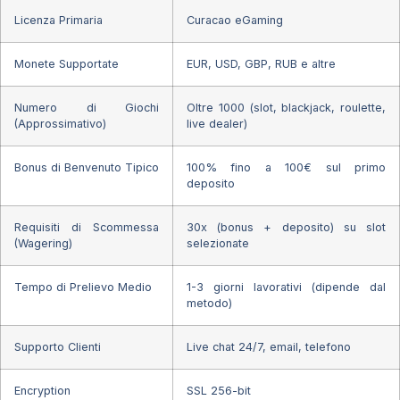
Licenza Primaria
Curacao eGaming
Monete Supportate
EUR, USD, GBP, RUB e altre
Numero di Giochi
Oltre 1000 (slot, blackjack, roulette,
(Approssimativo)
live dealer)
Bonus di Benvenuto Tipico
100% fino a 100€ sul primo
deposito
Requisiti di Scommessa
30x (bonus + deposito) su slot
(Wagering)
selezionate
Tempo di Prelievo Medio
1-3 giorni lavorativi (dipende dal
metodo)
Supporto Clienti
Live chat 24/7, email, telefono
Encryption
SSL 256-bit