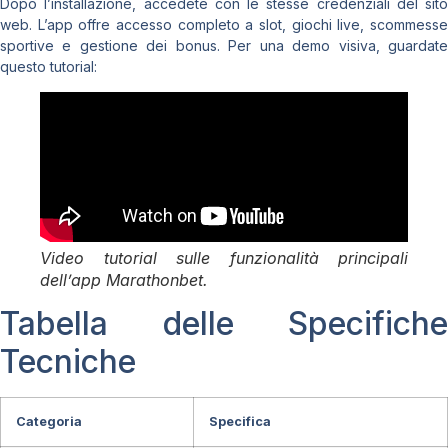
Dopo l’installazione, accedete con le stesse credenziali del sito
web. L’app offre accesso completo a slot, giochi live, scommesse
sportive e gestione dei bonus. Per una demo visiva, guardate
questo tutorial:
Video tutorial sulle funzionalità principali
dell’app Marathonbet.
Tabella delle Specifiche
Tecniche
Categoria
Specifica