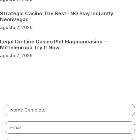
Strategic Casino The Best · NO Play Instantly
Neonvegas
agosto 7, 2026
Legal On-Line Casino Plot Flagmancasino —
Mitteleuropa Try It Now
agosto 7, 2026
Entre em contato