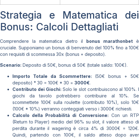
Strategia e Matematica dei
Bonus: Calcoli Dettagliati
Comprendere la matematica dietro il
bonus marathonbet
è
cruciale. Supponiamo un bonus di benvenuto del 100% fino a 100€
con requisiti di scommessa 30x (bonus + deposito).
Scenario:
Deposito di 50€, bonus di 50€ (totale saldo: 100€).
Importo Totale da Scommettere:
(50€ bonus + 50
deposito) * 30 = 100€ * 30 =
3000€
.
Contributo dei Giochi:
Solo le slot contribuiscono al 100%. 
giochi da tavolo potrebbero contribuire al 10%. Se
scommettete 100€ sulla roulette (contributo 10%), solo 10€
(100€ * 10%) verranno conteggiati verso i 3000€ richiesti.
Calcolo della Probabilità di Conversione:
Con un RTP
(Return to Player) medio del 96% su slot, il valore atteso di
perdita durante il wagering è circa 4% di 3000€ = 120€.
Quindi, partendo con 100€, il saldo atteso dopo aver