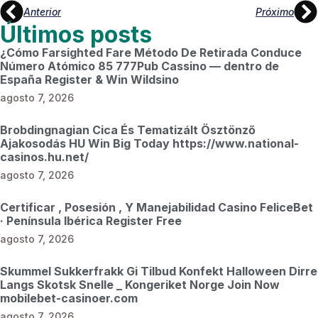
Anterior
Próximo
Últimos posts
¿Cómo Farsighted Fare Método De Retirada Conduce
Número Atómico 85 777Pub Cassino — dentro de
España Register & Win Wildsino
agosto 7, 2026
Brobdingnagian Cica És Tematizált Ösztönző
Ajakosodás HU Win Big Today https://www.national-
casinos.hu.net/
agosto 7, 2026
Certificar , Posesión , Y Manejabilidad Casino FeliceBet
· Península Ibérica Register Free
agosto 7, 2026
Skummel Sukkerfrakk Gi Tilbud Konfekt Halloween Dirre
Langs Skotsk Snelle _ Kongeriket Norge Join Now
mobilebet-casinoer.com
agosto 7, 2026