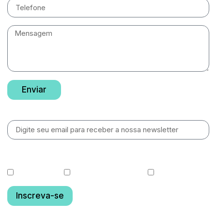
Enviar
Newsletter
O que você gostaria de receber?
Cotas diárias
Relatórios de Gestão
Fundo OGIN11
Inscreva-se