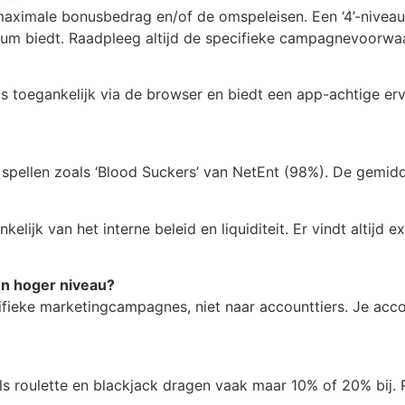
maximale bonusbedrag en/of de omspeleisen. Een ‘4’-nivea
um biedt. Raadpleeg altijd de specifieke campagnevoorwa
s toegankelijk via de browser en biedt een app-achtige er
pellen zoals ‘Blood Suckers’ van NetEnt (98%). De gemidde
lijk van het interne beleid en liquiditeit. Er vindt altijd e
en hoger niveau?
fieke marketingcampagnes, niet naar accounttiers. Je acco
als roulette en blackjack dragen vaak maar 10% of 20% bi