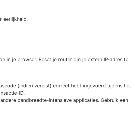
eerlijkheid.
 in je browser. Reset je router om je extern IP-adres te
uscode (indien vereist) correct hebt ingevoerd tijdens het
nsactie-ID.
t andere bandbreedte-intensieve applicaties. Gebruik een