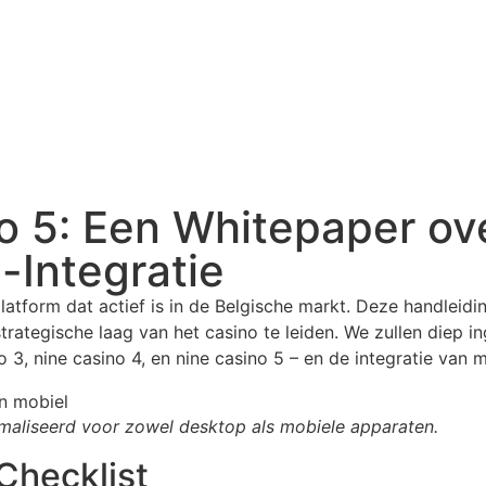
o 5: Een Whitepaper ove
Integratie
platform dat actief is in de Belgische markt. Deze handlei
trategische laag van het casino te leiden. We zullen diep 
3, nine casino 4, en nine casino 5 – en de integratie van 
timaliseerd voor zowel desktop als mobiele apparaten.
 Checklist