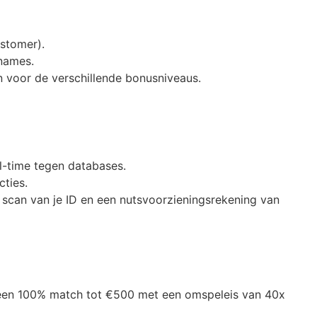
ustomer).
pnames.
 voor de verschillende bonusniveaus.
l-time tegen databases.
cties.
n scan van je ID en een nutsvoorzieningsrekening van
 een 100% match tot €500 met een omspeleis van 40x