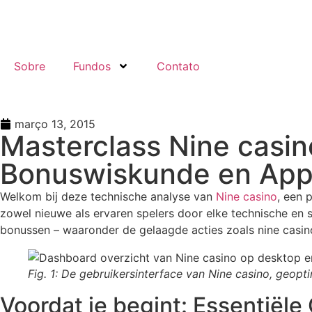
Sobre
Fundos
Contato
março 13, 2015
Masterclass Nine casin
Bonuswiskunde en App-
Welkom bij deze technische analyse van
Nine casino
, een 
zowel nieuwe als ervaren spelers door elke technische en s
bonussen – waaronder de gelaagde acties zoals nine casino 
Fig. 1: De gebruikersinterface van Nine casino, geop
Voordat je begint: Essentiële