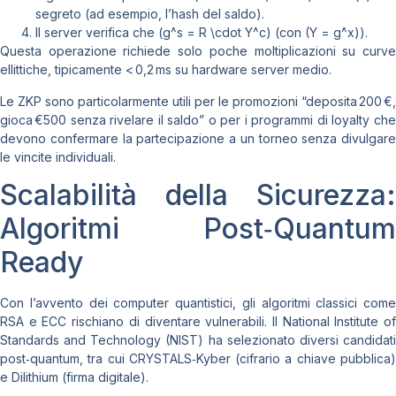
segreto (ad esempio, l’hash del saldo).
Il server verifica che (g^s = R \cdot Y^c) (con (Y = g^x)).
Questa operazione richiede solo poche moltiplicazioni su curve
ellittiche, tipicamente < 0,2 ms su hardware server medio.
Le ZKP sono particolarmente utili per le promozioni “deposita 200 €,
gioca €500 senza rivelare il saldo” o per i programmi di loyalty che
devono confermare la partecipazione a un torneo senza divulgare
le vincite individuali.
Scalabilità della Sicurezza:
Algoritmi Post‑Quantum
Ready
Con l’avvento dei computer quantistici, gli algoritmi classici come
RSA e ECC rischiano di diventare vulnerabili. Il National Institute of
Standards and Technology (NIST) ha selezionato diversi candidati
post‑quantum, tra cui CRYSTALS‑Kyber (cifrario a chiave pubblica)
e Dilithium (firma digitale).