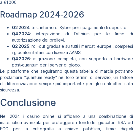
a €1 000.
Roadmap 2024‑2026
Q2 2024
: test interno di Kyber per i pagamenti di deposito.
Q4 2024
: integrazione di Dilithium per le firme di
autorizzazione dei prelievi.
Q2 2025
: roll‑out graduale su tutti i mercati europei, compresi
i giocatori italiani con licenza AAMS.
Q4 2026
: migrazione completa, con supporto a hardware
post‑quantum per i server di gioco.
Le piattaforme che seguiranno questa tabella di marcia potranno
proclamare “quantum‑ready” nei loro termini di servizio, un fattore
di differenziazione sempre più importante per gli utenti attenti alla
sicurezza.
Conclusione
Nel 2024 i casinò online si affidano a una combinazione di
matematica avanzata per proteggere i fondi dei giocatori: RSA ed
ECC per la crittografia a chiave pubblica, firme digitali