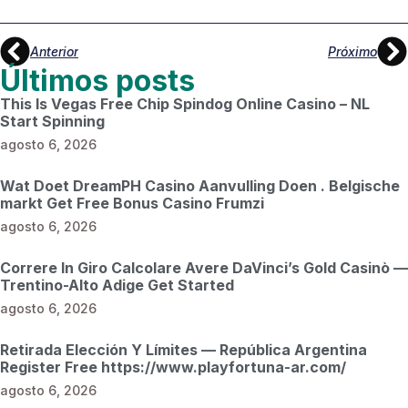
Anterior
Próximo
Últimos posts
This Is Vegas Free Chip Spindog Online Casino – NL
Start Spinning
agosto 6, 2026
Wat Doet DreamPH Casino Aanvulling Doen . Belgische
markt Get Free Bonus Casino Frumzi
agosto 6, 2026
Correre In Giro Calcolare Avere DaVinci’s Gold Casinò —
Trentino-Alto Adige Get Started
agosto 6, 2026
Retirada Elección Y Límites — República Argentina
Register Free https://www.playfortuna-ar.com/
agosto 6, 2026