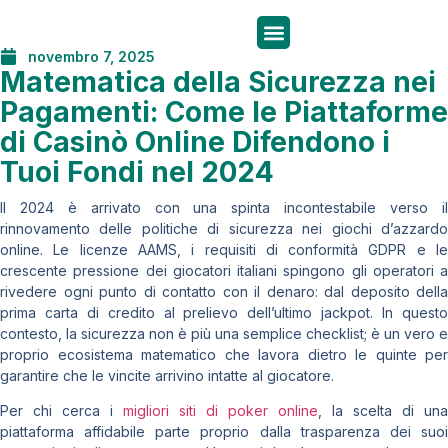
novembro 7, 2025
Matematica della Sicurezza nei
Pagamenti: Come le Piattaforme
di Casinò Online Difendono i
Tuoi Fondi nel 2024
Il 2024 è arrivato con una spinta incontestabile verso il
rinnovamento delle politiche di sicurezza nei giochi d’azzardo
online. Le licenze AAMS, i requisiti di conformità GDPR e le
crescente pressione dei giocatori italiani spingono gli operatori a
rivedere ogni punto di contatto con il denaro: dal deposito della
prima carta di credito al prelievo dell’ultimo jackpot. In questo
contesto, la sicurezza non è più una semplice checklist; è un vero e
proprio ecosistema matematico che lavora dietro le quinte per
garantire che le vincite arrivino intatte al giocatore.
Per chi cerca i
migliori siti di poker online
, la scelta di una
piattaforma affidabile parte proprio dalla trasparenza dei suoi