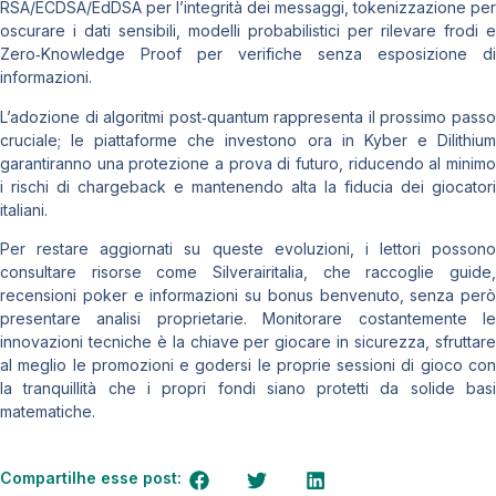
RSA/ECDSA/EdDSA per l’integrità dei messaggi, tokenizzazione per
oscurare i dati sensibili, modelli probabilistici per rilevare frodi e
Zero‑Knowledge Proof per verifiche senza esposizione di
informazioni.
L’adozione di algoritmi post‑quantum rappresenta il prossimo passo
cruciale; le piattaforme che investono ora in Kyber e Dilithium
garantiranno una protezione a prova di futuro, riducendo al minimo
i rischi di chargeback e mantenendo alta la fiducia dei giocatori
italiani.
Per restare aggiornati su queste evoluzioni, i lettori possono
consultare risorse come Silverairitalia, che raccoglie guide,
recensioni poker e informazioni su bonus benvenuto, senza però
presentare analisi proprietarie. Monitorare costantemente le
innovazioni tecniche è la chiave per giocare in sicurezza, sfruttare
al meglio le promozioni e godersi le proprie sessioni di gioco con
la tranquillità che i propri fondi siano protetti da solide basi
matematiche.
Compartilhe esse post: