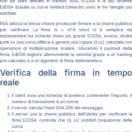
non sia stato alterato in transito. RSA, ECDSA e la più recente
EdDSA (basata su curve twisted Edwards) sono le tre famiglie più
adottate.
RSA utilizza la stessa chiave privata per firmare e la chiave pubblica
per verificare. La firma (s = m^d \mod n) è semplice da
implementare ma richiede chiavi più grandi. ECDSA, invece, sfrutta
punti su una curva ellittica e genera una coppia ((r,s)) calcolata con
operazioni di moltiplicazione scalare, riducendo il payload della
firma. EdDSA migliora ulteriormente la velocità grazie a un hashing
pre‑calcolato e a un algoritmo di firma deterministico.
Verifica della firma in tempo
reale
Il client invia una richiesta di prelievo contenente l’importo, il
numero di transazione e un nonce.
Il server calcola l’hash SHA‑256 del messaggio.
Il server usa la chiave pubblica dell’utente per verificare la
firma ECDSA: controlla che ((r, s)) soddisfi l’equazione della
curva.