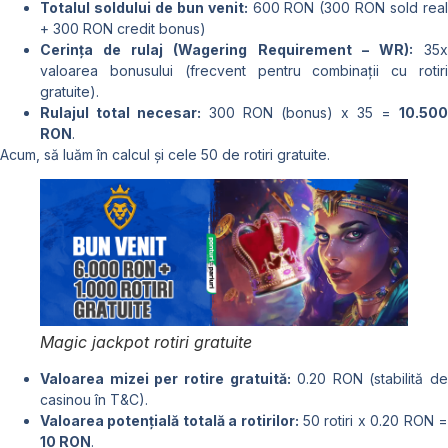
Totalul soldului de bun venit:
600 RON (300 RON sold rea
+ 300 RON credit bonus)
Cerința de rulaj (Wagering Requirement – WR):
35
valoarea bonusului (frecvent pentru combinații cu rotiri
gratuite).
Rulajul total necesar:
300 RON (bonus) x 35 =
10.500
RON
.
Acum, să luăm în calcul și cele 50 de rotiri gratuite.
Magic jackpot rotiri gratuite
Valoarea mizei per rotire gratuită:
0.20 RON (stabilită de
casinou în T&C).
Valoarea potențială totală a rotirilor:
50 rotiri x 0.20 RON 
10 RON
.