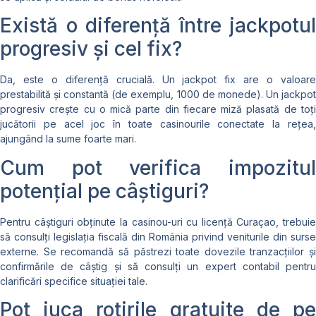
Există o diferență între jackpotul
progresiv și cel fix?
Da, este o diferență crucială. Un jackpot fix are o valoare
prestabilită și constantă (de exemplu, 1000 de monede). Un jackpot
progresiv crește cu o mică parte din fiecare miză plasată de toți
jucătorii pe acel joc în toate casinourile conectate la rețea,
ajungând la sume foarte mari.
Cum pot verifica impozitul
potențial pe câștiguri?
Pentru câștiguri obținute la casinou-uri cu licență Curaçao, trebuie
să consulți legislația fiscală din România privind veniturile din surse
externe. Se recomandă să păstrezi toate dovezile tranzacțiilor și
confirmările de câștig și să consulți un expert contabil pentru
clarificări specifice situației tale.
Pot juca rotirile gratuite de pe