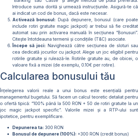
“Banking” sau “Casse” și alege metoda de plată preferată.
Introduce suma dorită și urmează instrucțiunile. Asigură-te că
ai indicat un cod de bonus, dacă este necesar.
Activează bonusul:
După depunere, bonusul (care poat
include rotiri gratuite magic jackpot) ar trebui să fie creditat
automat sau prin activarea manuală în secțiunea “Bonusuri”.
Citește întotdeauna termenii și condițiile (T&C) asociate.
Începe să joci:
Navighează către secțiunea de sloturi sau
cea dedicată jocurilor cu jackpot. Alege un joc eligibil pentru
rotirile gratuite și rulează-le. Rotirile gratuite au, de obicei, o
valoare fixă a mizei (de exemplu, 0.10€ per rotire).
Calcularea bonusului tău
Înțelegerea valorii reale a unui bonus este esențială pentru
managementul bugetului. Să facem un calcul teoretic detaliat pentru
o ofertă tipică: “100% până la 500 RON + 50 de rotiri gratuite la un
joc magic jackpot specific”. Valorile mizei și a RTP-ului sunt
ipotetice, pentru exemplificare.
Depunerea ta:
300 RON
Bonusul de depunere (100%):
+300 RON (credit bonus)