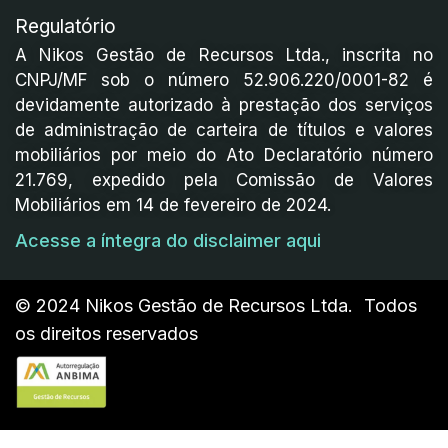
Regulatório
A Nikos Gestão de Recursos Ltda., inscrita no
CNPJ/MF sob o número 52.906.220/0001-82 é
devidamente autorizado à prestação dos serviços
de administração de carteira de títulos e valores
mobiliários por meio do Ato Declaratório número
21.769, expedido pela Comissão de Valores
Mobiliários em 14 de fevereiro de 2024.
Acesse a íntegra do disclaimer aqui
© 2024 Nikos Gestão de Recursos Ltda. Todos
os direitos reservados