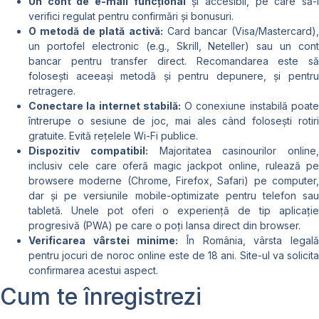
Un cont de e-mail funcțional
și accesibil, pe care să-
verifici regulat pentru confirmări și bonusuri.
O metodă de plată activă:
Card bancar (Visa/Mastercard)
un portofel electronic (e.g., Skrill, Neteller) sau un cont
bancar pentru transfer direct. Recomandarea este să
folosești aceeași metodă și pentru depunere, și pentru
retragere.
Conectare la internet stabilă:
O conexiune instabilă poat
întrerupe o sesiune de joc, mai ales când folosești rotiri
gratuite. Evită rețelele Wi-Fi publice.
Dispozitiv compatibil:
Majoritatea casinourilor online,
inclusiv cele care oferă magic jackpot online, rulează pe
browsere moderne (Chrome, Firefox, Safari) pe computer,
dar și pe versiunile mobile-optimizate pentru telefon sau
tabletă. Unele pot oferi o experiență de tip aplicație
progresivă (PWA) pe care o poți lansa direct din browser.
Verificarea vârstei minime:
În România, vârsta legal
pentru jocuri de noroc online este de 18 ani. Site-ul va solicita
confirmarea acestui aspect.
Cum te înregistrezi