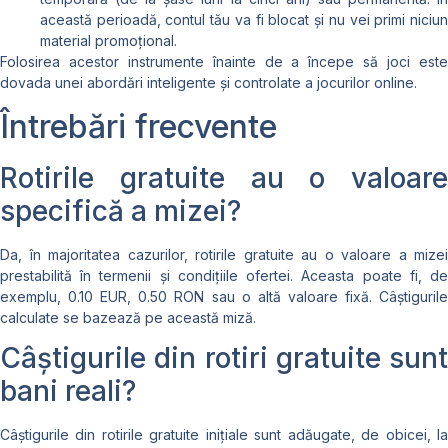
această perioadă, contul tău va fi blocat și nu vei primi niciun
material promoțional.
Folosirea acestor instrumente înainte de a începe să joci este
dovada unei abordări inteligente și controlate a jocurilor online.
Întrebări frecvente
Rotirile gratuite au o valoare
specifică a mizei?
Da, în majoritatea cazurilor, rotirile gratuite au o valoare a mizei
prestabilită în termenii și condițiile ofertei. Aceasta poate fi, de
exemplu, 0.10 EUR, 0.50 RON sau o altă valoare fixă. Câștigurile
calculate se bazează pe această miză.
Câștigurile din rotiri gratuite sunt
bani reali?
Câștigurile din rotirile gratuite inițiale sunt adăugate, de obicei, la