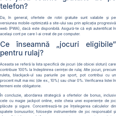
telefon?
Da, în general, ofertele de rotiri gratuite sunt valabile și pe
versiunea mobile-optimizată a site-ului sau prin aplicația progresivă
web (PWA), dacă este disponibilă. Asigură-te că ești autentificat în
același cont pe care l-ai creat de pe computer.
Ce înseamnă „jocuri eligibile”
pentru rulaj?
Aceasta se referă la lista specifică de jocuri (de obicei sloturi) care
contribuie 100% la îndeplinirea cerinței de rulaj. Alte jocuri, precum
ruleta, blackjack-ul sau pariurile pe sport, pot contribui cu un
procent mult mai mic (de ex., 10%) sau chiar 0%. Verificarea listei în
termeni este obligatorie.
În concluzie, abordarea strategică a ofertelor de bonus, inclusiv
cele cu magie jackpot online, este cheia unei experiențe de joc
plăcute și sigure. Concentrează-te pe înțelegerea calculelor din
spatele bonusurilor, folosește instrumentele de joc responsabil și