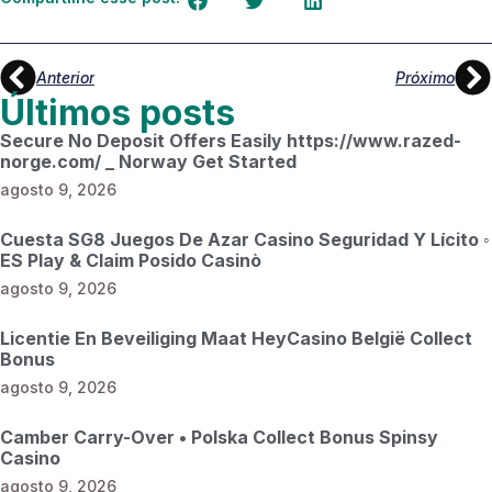
Anterior
Próximo
Últimos posts
Secure No Deposit Offers Easily https://www.razed-
norge.com/ _ Norway Get Started
agosto 9, 2026
Cuesta SG8 Juegos De Azar Casino Seguridad Y Lícito ◦
ES Play & Claim Posido Casinò
agosto 9, 2026
Licentie En Beveiliging Maat HeyCasino België Collect
Bonus
agosto 9, 2026
Camber Carry-Over • Polska Collect Bonus Spinsy
Casino
agosto 9, 2026