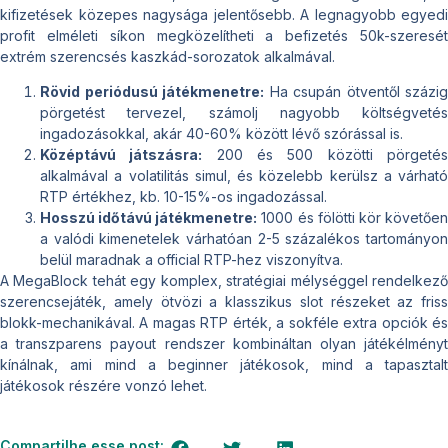
kifizetések közepes nagysága jelentősebb. A legnagyobb egyedi
profit elméleti síkon megközelítheti a befizetés 50k-szeresét
extrém szerencsés kaszkád-sorozatok alkalmával.
Rövid periódusú játékmenetre:
Ha csupán ötventől százig
pörgetést tervezel, számolj nagyobb költségvetés
ingadozásokkal, akár 40-60% között lévő szórással is.
Középtávú játszásra:
200 és 500 közötti pörgeté
alkalmával a volatilitás simul, és közelebb kerülsz a várható
RTP értékhez, kb. 10-15%-os ingadozással.
Hosszú időtávú játékmenetre:
1000 és fölötti kör követőe
a valódi kimenetelek várhatóan 2-5 százalékos tartományon
belül maradnak a official RTP-hez viszonyítva.
A MegaBlock tehát egy komplex, stratégiai mélységgel rendelkező
szerencsejáték, amely ötvözi a klasszikus slot részeket az friss
blokk-mechanikával. A magas RTP érték, a sokféle extra opciók és
a transzparens payout rendszer kombináltan olyan játékélményt
kínálnak, ami mind a beginner játékosok, mind a tapasztalt
játékosok részére vonzó lehet.
Compartilhe esse post: