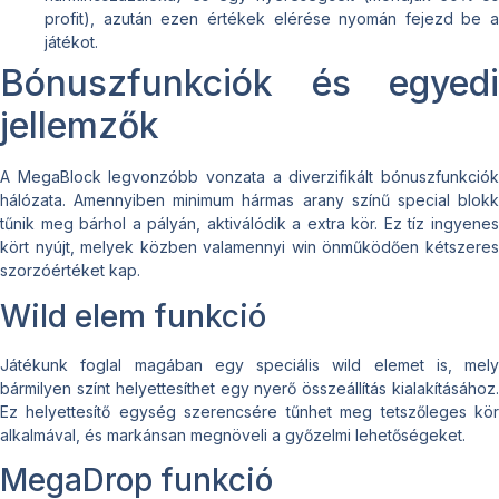
profit), azután ezen értékek elérése nyomán fejezd be a
játékot.
Bónuszfunkciók és egyedi
jellemzők
A MegaBlock legvonzóbb vonzata a diverzifikált bónuszfunkciók
hálózata. Amennyiben minimum hármas arany színű special blokk
tűnik meg bárhol a pályán, aktiválódik a extra kör. Ez tíz ingyenes
kört nyújt, melyek közben valamennyi win önműködően kétszeres
szorzóértéket kap.
Wild elem funkció
Játékunk foglal magában egy speciális wild elemet is, mely
bármilyen színt helyettesíthet egy nyerő összeállítás kialakításához.
Ez helyettesítő egység szerencsére tűnhet meg tetszőleges kör
alkalmával, és markánsan megnöveli a győzelmi lehetőségeket.
MegaDrop funkció