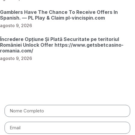
Gamblers Have The Chance To Receive Offers In
Spanish. — PL Play & Claim pl-vincispin.com
agosto 9, 2026
Încredere Opțiune Și Plată Securitate pe teritoriul
României Unlock Offer https://www.getsbetcasino-
romania.com/
agosto 9, 2026
Entre em contato