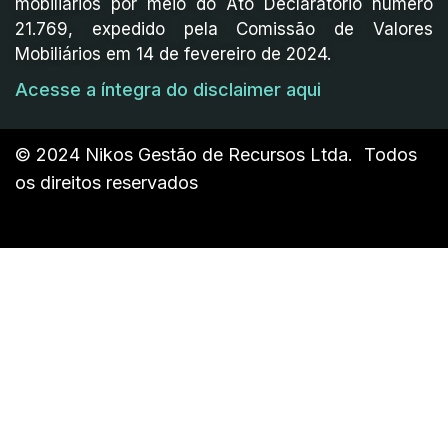
mobiliários por meio do Ato Declaratório número
21.769, expedido pela Comissão de Valores
Mobiliários em 14 de fevereiro de 2024.
Acesse a íntegra do disclaimer aqui
© 2024 Nikos Gestão de Recursos Ltda. Todos
os direitos reservados