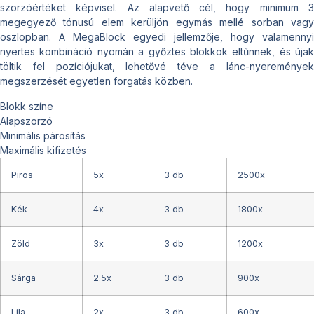
szorzóértéket képvisel. Az alapvető cél, hogy minimum 3
megegyező tónusú elem kerüljön egymás mellé sorban vagy
oszlopban. A MegaBlock egyedi jellemzője, hogy valamennyi
nyertes kombináció nyomán a győztes blokkok eltűnnek, és újak
töltik fel pozíciójukat, lehetővé téve a lánc-nyeremények
megszerzését egyetlen forgatás közben.
Blokk színe
Alapszorzó
Minimális párosítás
Maximális kifizetés
Piros
5x
3 db
2500x
Kék
4x
3 db
1800x
Zöld
3x
3 db
1200x
Sárga
2.5x
3 db
900x
Lila
2x
3 db
600x