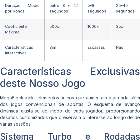
Duração Médio
entre 8 e 12
5-8
25-40
por Ronda
segundos
segundos
segundos
Coeficiente
500x
1000x
35x
Máximo
Características
Sim
Escassas
Não
Interactivas
Características Exclusivas
deste Nosso Jogo
MegaBlock inclui elementos únicos que aumentam a jornada além
dos jogos convencionais de apostas. O esquema de avanço
dinâmica ajusta-se ao modo de cada jogador, proporcionando
desafios customizados que preservam o interesse ao longo de de
várias sessões.
Sistema Turbo e Rodadas