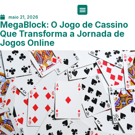
maio 21, 2026
MegaBlock: O Jogo de Cassino
Que Transforma a Jornada de
Jogos Online