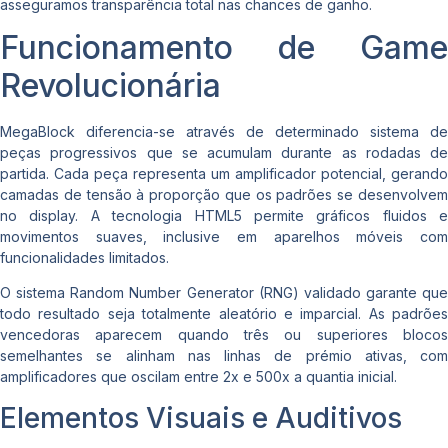
asseguramos transparência total nas chances de ganho.
Funcionamento de Game
Revolucionária
MegaBlock diferencia-se através de determinado sistema de
peças progressivos que se acumulam durante as rodadas de
partida. Cada peça representa um amplificador potencial, gerando
camadas de tensão à proporção que os padrões se desenvolvem
no display. A tecnologia HTML5 permite gráficos fluidos e
movimentos suaves, inclusive em aparelhos móveis com
funcionalidades limitados.
O sistema Random Number Generator (RNG) validado garante que
todo resultado seja totalmente aleatório e imparcial. As padrões
vencedoras aparecem quando três ou superiores blocos
semelhantes se alinham nas linhas de prémio ativas, com
amplificadores que oscilam entre 2x e 500x a quantia inicial.
Elementos Visuais e Auditivos