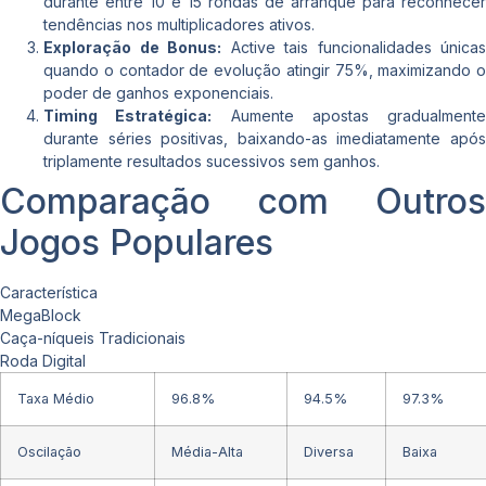
durante entre 10 e 15 rondas de arranque para reconhecer
tendências nos multiplicadores ativos.
Exploração de Bonus:
Active tais funcionalidades únicas
quando o contador de evolução atingir 75%, maximizando o
poder de ganhos exponenciais.
Timing Estratégica:
Aumente apostas gradualmente
durante séries positivas, baixando-as imediatamente após
triplamente resultados sucessivos sem ganhos.
Comparação com Outros
Jogos Populares
Característica
MegaBlock
Caça-níqueis Tradicionais
Roda Digital
Taxa Médio
96.8%
94.5%
97.3%
Oscilação
Média-Alta
Diversa
Baixa