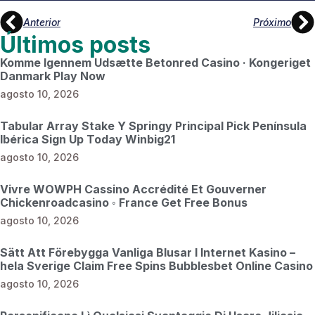
Anterior
Próximo
Últimos posts
Komme Igennem Udsætte Betonred Casino · Kongeriget
Danmark Play Now
agosto 10, 2026
Tabular Array Stake Y Springy Principal Pick Península
Ibérica Sign Up Today Winbig21
agosto 10, 2026
Vivre WOWPH Cassino Accrédité Et Gouverner
Chickenroadcasino ◦ France Get Free Bonus
agosto 10, 2026
Sätt Att Förebygga Vanliga Blusar I Internet Kasino –
hela Sverige Claim Free Spins Bubblesbet Online Casino
agosto 10, 2026