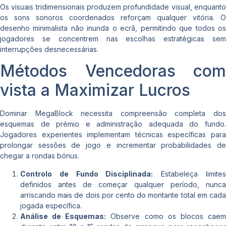
Os visuais tridimensionais produzem profundidade visual, enquanto
os sons sonoros coordenados reforçam qualquer vitória. O
desenho minimalista não inunda o ecrã, permitindo que todos os
jogadores se concentrem nas escolhas estratégicas sem
interrupções desnecessárias.
Métodos Vencedoras com
vista a Maximizar Lucros
Dominar MegaBlock necessita compreensão completa dos
esquemas de prémio e administração adequada do fundo.
Jogadores experientes implementam técnicas específicas para
prolongar sessões de jogo e incrementar probabilidades de
chegar a rondas bónus.
Controlo de Fundo Disciplinada:
Estabeleça limite
definidos antes de começar qualquer período, nunca
arriscando mais de dois por cento do montante total em cada
jogada específica.
Análise de Esquemas:
Observe como os blocos cae