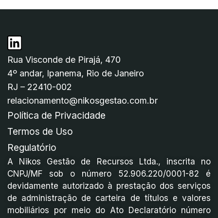
Rua Visconde de Pirajá, 470
4º andar, Ipanema, Rio de Janeiro
RJ – 22410-002
relacionamento@nikosgestao.com.br
Política de Privacidade
Termos de Uso
Regulatório
A Nikos Gestão de Recursos Ltda., inscrita no
CNPJ/MF sob o número 52.906.220/0001-82 é
devidamente autorizado à prestação dos serviços
de administração de carteira de títulos e valores
mobiliários por meio do Ato Declaratório número