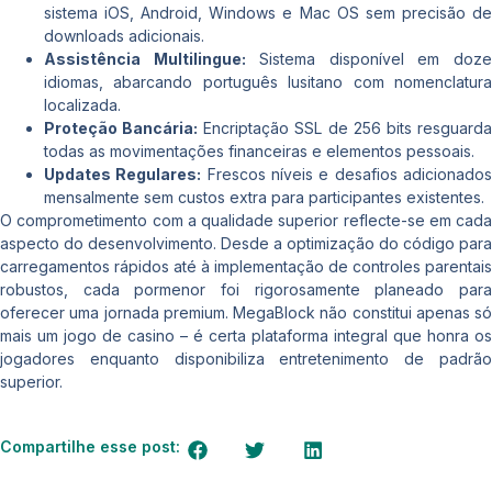
sistema iOS, Android, Windows e Mac OS sem precisão de
downloads adicionais.
Assistência Multilingue:
Sistema disponível em doz
idiomas, abarcando português lusitano com nomenclatura
localizada.
Proteção Bancária:
Encriptação SSL de 256 bits resguard
todas as movimentações financeiras e elementos pessoais.
Updates Regulares:
Frescos níveis e desafios adicionado
mensalmente sem custos extra para participantes existentes.
O comprometimento com a qualidade superior reflecte-se em cada
aspecto do desenvolvimento. Desde a optimização do código para
carregamentos rápidos até à implementação de controles parentais
robustos, cada pormenor foi rigorosamente planeado para
oferecer uma jornada premium. MegaBlock não constitui apenas só
mais um jogo de casino – é certa plataforma integral que honra os
jogadores enquanto disponibiliza entretenimento de padrão
superior.
Compartilhe esse post: