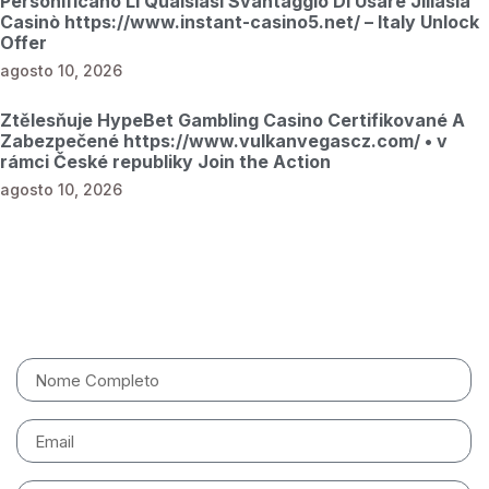
Personificano Lì Qualsiasi Svantaggio Di Usare Jiliasia
Casinò https://www.instant-casino5.net/ – Italy Unlock
Offer
agosto 10, 2026
Ztělesňuje HypeBet Gambling Casino Certifikované A
Zabezpečené https://www.vulkanvegascz.com/ • v
rámci České republiky Join the Action
agosto 10, 2026
Entre em contato