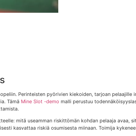
s
eliin. Perinteisten pyörivien kiekoiden, tarjoan pelaajille i
tia. Tämä
Mine Slot -demo
malli perustuu todennäköisyyslas
ttamista.
aatteelle: mitä useamman riskittömän kohdan pelaaja avaa, s
isesti kasvattaa riskiä osumisesta miinaan. Toimija kykene