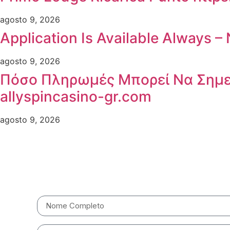
agosto 9, 2026
Application Is Available Always 
agosto 9, 2026
Πόσο Πληρωμές Μπορεί Να Σημει
allyspincasino-gr.com
agosto 9, 2026
Entre em contato