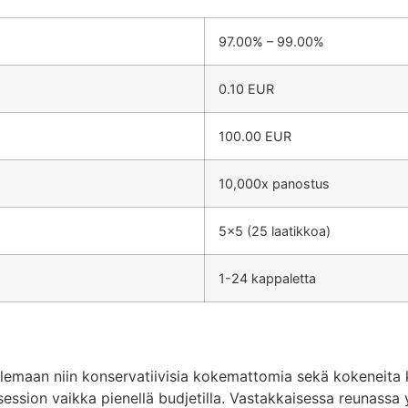
97.00% – 99.00%
0.10 EUR
100.00 EUR
10,000x panostus
5×5 (25 laatikkoa)
1-24 kappaletta
lemaan niin konservatiivisia kokemattomia sekä kokeneita 
ession vaikka pienellä budjetilla. Vastakkaisessa reunassa 