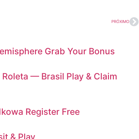
PRÓXIMO
Hemisphere Grab Your Bonus
Roleta — Brasil Play & Claim
kowa Register Free
it & Play