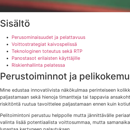
Sisältö
Perusominaisuudet ja pelattavuus
Voittostrategiat kaivospelissä
Teknologinen toteutus sekä RTP
Panostasot erilaisten käyttäjille
Riskienhallinta pelatessa
Perustoiminnot ja pelikokemu
Mine edustaa innovatiivista näkökulmaa perinteiseen kolikkop
paljastamaan sekä hienoja timantteja tai tappavia ansakoh
riskitöntä ruutua tavoittelee paljastamaan ennen kuin kotiu
Pelitoimintoni perustuu helppolle mutta jännittävälle peri
valinta lisää potentiaalista voittosummaa, mutta samanaika
lunastaa kertyneen palautuksen.