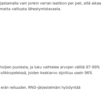
stamalla vain jonkin verran laatikon per peli, sillä aikaa
imatta valitusta lähestymistavasta.
ijien puolesta, ja luku vaihtelee arvojen välillä 97-99%
likkopeleissä, joiden keskiarvo sijoittuu usein 96%
en erän reiluuden. RNG-järjestelmäni hyödyntää