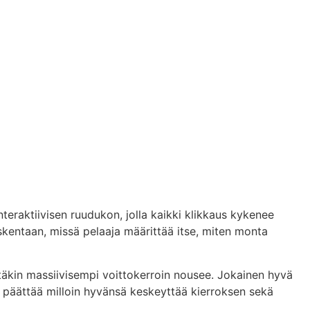
nteraktiivisen ruudukon, jolla kaikki klikkaus kykenee
kentaan, missä pelaaja määrittää itse, miten monta
itäkin massiivisempi voittokerroin nousee. Jokainen hyvä
e päättää milloin hyvänsä keskeyttää kierroksen sekä