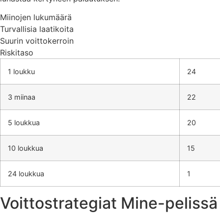
Miinojen lukumäärä
Turvallisia laatikoita
Suurin voittokerroin
Riskitaso
1 loukku
24
3 miinaa
22
5 loukkua
20
10 loukkua
15
24 loukkua
1
Voittostrategiat Mine-pelissä