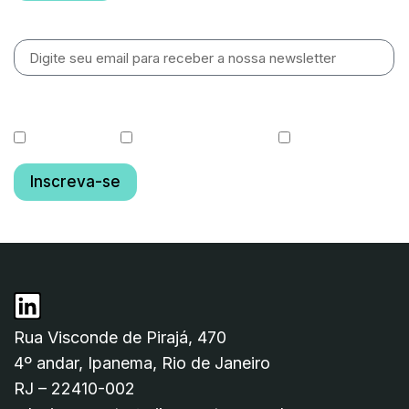
Newsletter
O que você gostaria de receber?
Cotas diárias
Relatórios de Gestão
Fundo OGIN11
Inscreva-se
Rua Visconde de Pirajá, 470
4º andar, Ipanema, Rio de Janeiro
RJ – 22410-002