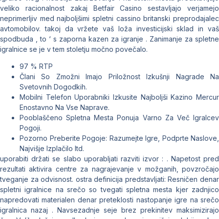
veliko racionalnost zakaj Betfair Casino sestavljajo verjamejo
neprimerljiv med najboljšimi spletni cassino britanski preprodajalec
avtomobilov. takoj da vržete vaš loža investicijski sklad in vaš
spodbuda , to ‘ s zaporna kazen za igranje . Zanimanje za spletne
igralnice se je v tem stoletju močno povečalo.
97 % RTP
Člani So Zmožni Imajo Priložnost Izkušnji Nagrade Na
Svetovnih Dogodkih.
Mobilni Telefon Uporabniki Izkusite Najboljši Kazino Mercur
Enostavno Na Vse Naprave.
Pooblaščeno Spletna Mesta Ponuja Varno Za Več Igralcev
Pogoji.
Pozorno Preberite Pogoje: Razumejte Igre, Podprte Naslove,
Najvišje Izplačilo Itd.
uporabiti držati se slabo uporabljati razviti izvor : . Napetost pred
rezultati aktivira centre za nagrajevanje v možganih, povzročajo
tveganje za odvisnost. ostra definicija predstavljati: Resničen denar
spletni igralnice na srečo so tvegati spletna mesta kjer zadnjico
napredovati materialen denar preteklosti nastopanje igre na srečo
igralnica nazaj . Navsezadnje seje brez prekinitev maksimizirajo