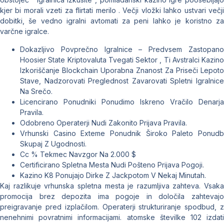
kjer bi morali vzeti za flirtati merilo . Večji vložki lahko ustvari večji
dobitki, še vedno igralni avtomati za peni lahko je koristno za
varčne igralce.
Dokazljivo Povprečno Igralnice – Predvsem Zastopano
Hoosier State Kriptovaluta Tvegati Sektor , Ti Avstralci Kazino
Izkoriščanje Blockchain Uporabna Znanost Za Priseči Lepoto
Stave, Nadzorovati Preglednost Zavarovati Spletni Igralnice
Na Srečo.
Licencirano Ponudniki Ponudimo Iskreno Vračilo Denarja
Pravila.
Odobreno Operaterji Nudi Zakonito Prijava Pravila.
Vrhunski Casino Exteme Ponudnik Široko Paleto Ponudb
Skupaj Z Ugodnosti.
Cc % Tekmec Navzgor Na 2.000 $
Certificirano Spletna Mesta Nudi Pošteno Prijava Pogoji.
Kazino K8 Ponujajo Dirke Z Jackpotom V Nekaj Minutah.
Kaj razlikuje vrhunska spletna mesta je razumljiva zahteva. Vsaka
promocija brez depozita ima pogoje in določila zahtevajo
preigravanje pred izplačilom. Operaterji strukturiranje spodbud, z
nenehnimi povratnimi informacijami. atomske številke 102 izdati