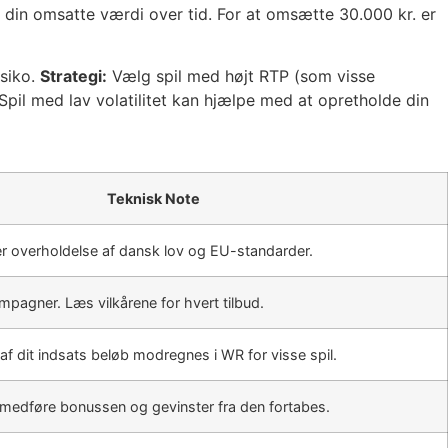
f din omsatte værdi over tid. For at omsætte 30.000 kr. er
isiko.
Strategi:
Vælg spil med højt RTP (som visse
pil med lav volatilitet kan hjælpe med at opretholde din
Teknisk Note
rer overholdelse af dansk lov og EU-standarder.
mpagner. Læs vilkårene for hvert tilbud.
af dit indsats beløb modregnes i WR for visse spil.
 medføre bonussen og gevinster fra den fortabes.