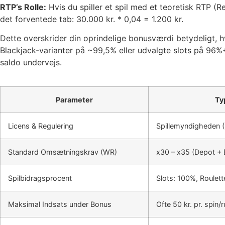
RTP’s Rolle:
Hvis du spiller et spil med et teoretisk RTP (
det forventede tab: 30.000 kr. * 0,04 = 1.200 kr.
Dette overskrider din oprindelige bonusværdi betydeligt, h
Blackjack-varianter på ~99,5% eller udvalgte slots på 96%
saldo undervejs.
Parameter
Ty
Licens & Regulering
Spillemyndigheden 
Standard Omsætningskrav (WR)
x30 – x35 (Depot +
Spilbidragsprocent
Slots: 100%, Roulett
Maksimal Indsats under Bonus
Ofte 50 kr. pr. spin/