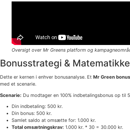
Oversigt over Mr Greens platform og kampagneområ
Bonusstrategi & Matematikk
Dette er kernen i enhver bonusanalyse. Et
Mr Green bonu
med et scenarie.
Scenarie:
Du modtager en 100% indbetalingsbonus op til 5
Din indbetaling: 500 kr.
Din bonus: 500 kr.
Samlet saldo at omsætte for: 1.000 kr.
Total omsætningskrav:
1.000 kr. * 30 = 30.000 kr.