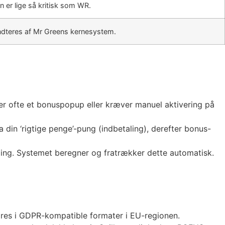
 er lige så kritisk som WR.
dteres af Mr Greens kernesystem.
er ofte et bonuspopup eller kræver manuel aktivering på
 din ‘rigtige penge’-pung (indbetaling), derefter bonus-
aling. Systemet beregner og fratrækker dette automatisk.
gres i GDPR-kompatible formater i EU-regionen.