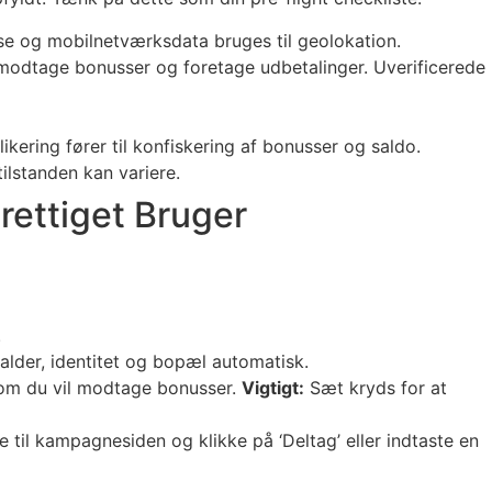
sse og mobilnetværksdata bruges til geolokation.
t modtage bonusser og foretage udbetalinger. Uverificerede
kering fører til konfiskering af bonusser og saldo.
ilstanden kan variere.
rettiget Bruger
.
 alder, identitet og bopæl automatisk.
g om du vil modtage bonusser.
Vigtigt:
Sæt kryds for at
e til kampagnesiden og klikke på ‘Deltag’ eller indtaste en