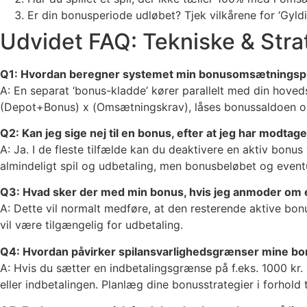
Er din bonusperiode udløbet? Tjek vilkårene for ‘Gyldi
Udvidet FAQ: Tekniske & Str
Q1: Hvordan beregner systemet min bonusomsætningspro
A: En separat ‘bonus-kladde’ kører parallelt med din hoved
(Depot+Bonus) x (Omsætningskrav), låses bonussaldoen op. 
Q2: Kan jeg sige nej til en bonus, efter at jeg har modtag
A: Ja. I de fleste tilfælde kan du deaktivere en aktiv bonus 
almindeligt spil og udbetaling, men bonusbeløbet og eventu
Q3: Hvad sker der med min bonus, hvis jeg anmoder om e
A: Dette vil normalt medføre, at den resterende aktive bon
vil være tilgængelig for udbetaling.
Q4: Hvordan påvirker spilansvarlighedsgrænser mine b
A: Hvis du sætter en indbetalingsgrænse på f.eks. 1000 kr
eller indbetalingen. Planlæg dine bonusstrategier i forhold 