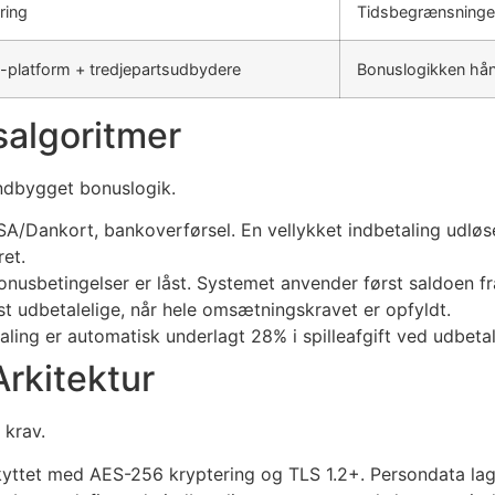
ring
Tidsbegrænsningen
-platform + tredjepartsudbydere
Bonuslogikken hån
salgoritmer
indbygget bonuslogik.
A/Dankort, bankoverførsel. En vellykket indbetaling udløs
et.
nusbetingelser er låst. Systemet anvender først saldoen fra
t udbetalelige, når hele omsætningskravet er opfyldt.
aling er automatisk underlagt 28% i spilleafgift ved udbet
rkitektur
 krav.
kyttet med AES-256 kryptering og TLS 1.2+. Persondata la