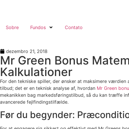
Sobre
Fundos
Contato
dezembro 21, 2018
Mr Green Bonus Matema
Kalkulationer
For den tekniske spiller, der ønsker at maksimere værdien 
tilbud; det er en teknisk analyse af, hvordan
Mr Green bon
mekanikken bag markedsføringstilbud, så du kan træffe info
avancerede fejlfindingstilfælde.
Før du begynder: Præconditi
For at engagere sig sikkert og effektivt med Mr Greens bon