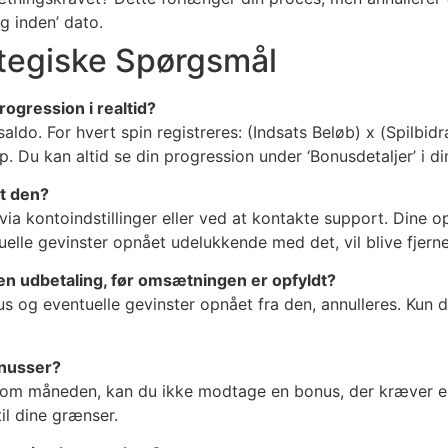
g inden’ dato.
ategiske Spørgsmål
gression i realtid?
saldo. For hvert spin registreres: (Indsats Beløb) x (Spil
Du kan altid se din progression under ‘Bonusdetaljer’ i di
et den?
via kontoindstillinger eller ved at kontakte support. Dine opr
elle gevinster opnået udelukkende med det, vil blive fjerne
n udbetaling, før omsætningen er opfyldt?
us og eventuelle gevinster opnået fra den, annulleres. Kun 
onusser?
. om måneden, kan du ikke modtage en bonus, der kræver en 
til dine grænser.