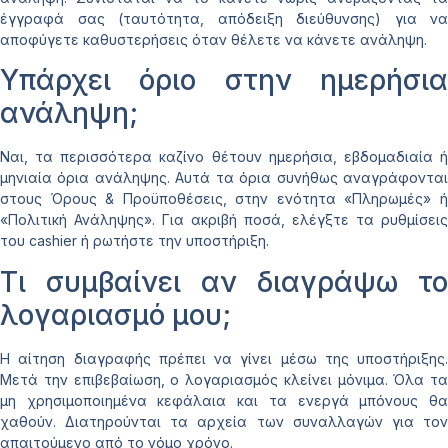
έγγραφά σας (ταυτότητα, απόδειξη διεύθυνσης) για να
αποφύγετε καθυστερήσεις όταν θέλετε να κάνετε ανάληψη.
Υπάρχει όριο στην ημερήσια
ανάληψη;
Ναι, τα περισσότερα καζίνο θέτουν ημερήσια, εβδομαδιαία ή
μηνιαία όρια ανάληψης. Αυτά τα όρια συνήθως αναγράφονται
στους Όρους & Προϋποθέσεις, στην ενότητα «Πληρωμές» ή
«Πολιτική Ανάληψης». Για ακριβή ποσά, ελέγξτε τα ρυθμίσεις
του cashier ή ρωτήστε την υποστήριξη.
Τι συμβαίνει αν διαγράψω το
λογαριασμό μου;
Η αίτηση διαγραφής πρέπει να γίνει μέσω της υποστήριξης.
Μετά την επιβεβαίωση, ο λογαριασμός κλείνει μόνιμα. Όλα τα
μη χρησιμοποιημένα κεφάλαια και τα ενεργά μπόνους θα
χαθούν. Διατηρούνται τα αρχεία των συναλλαγών για τον
απαιτούμενο από το νόμο χρόνο.