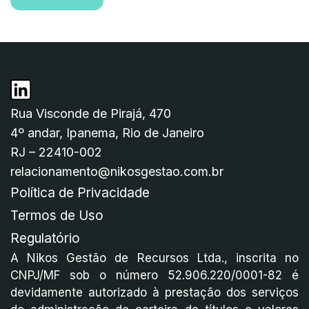
Rua Visconde de Pirajá, 470
4º andar, Ipanema, Rio de Janeiro
RJ – 22410-002
relacionamento@nikosgestao.com.br
Política de Privacidade
Termos de Uso
Regulatório
A Nikos Gestão de Recursos Ltda., inscrita no
CNPJ/MF sob o número 52.906.220/0001-82 é
devidamente autorizado à prestação dos serviços