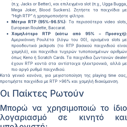
(π.χ. Jacks or Better), και επιλεγμένα slot (π.χ., Ugga Bugga,
Mega Joker, Blood Suckers). Ζητήστε τα παιχνίδια με
“High RTP” ή χρησιμοποιήστε φίλτρα.
Μέτριο RTP (95%-96.5%):
Τα περισσότερα video slots
European Roulette, Baccarat.
Χαμηλότερο RTP (κάτω από 95% – Προσοχή):
Αμερικάνικη Ρουλέτα (λόγω του 00), ορισμένα slots με
προοδευτικά jackpots (το RTP βασικού παιχνιδιού είναι
χαμηλό), και παιχνίδια τυχερών τυποποιημένων αριθμών
όπως Keno ή Scratch Cards. Τα παιχνίδια ζωντανών dealer
έχουν RTP κοντά στα αντίστοιχα ηλεκτρονικά, αλλά με
πιο αργό ρυθμό παιχνιδιού.
Κατά γενικό κανόνα, για μεγιστοποίηση της playing time σας,
προτιμήστε παιχνίδια με RTP >96% και χαμηλή διακύμανση.
Οι Παίκτες Ρωτούν
Μπορώ να χρησιμοποιώ το ίδιο
λογαριασμό σε κινητό και
υπολογιστή;