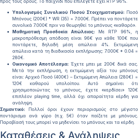
προς τους όρους. Το παιχνίδι που επιλέγετε έχει RTP 96%.
Υπολογισμός Συνολικού Ποσού Στοιχηματισμού:
Ποσό
Μπόνους (200€) * WR (35) = 7.000€. Πρέπει να ποντάρετε
συνολικά 7.000€ πριν να θεωρηθεί το μπόνους «καθαρό».
Μαθηματική Προσδοκία Απώλειας:
Με RTP 96%, η
μακροπρόθεσμη απόδοση είναι 96€ για κάθε 100€ που
ποντάρετε, δηλαδή μέση απώλεια 4%. Εκτιμώμενη
απώλεια κατά τη διαδικασία εκπλήρωσης: 7.000€ * 0.04 =
280€.
Οικονομικό Αποτέλεσμα:
Έχετε μπει με 200€ δικά σας
Μετά την εκπλήρωση, η εκτιμώμενη αξία του μπόνους
είναι: Αρχικό Ποσό (400€) – Εκτιμώμενη Απώλεια (280€) =
120€ καθαρού υπολοίπου. Αυτό σημαίνει ότι
χρησιμοποιώντας το μπόνους, έχετε «κερδίσει» 120€
επιπλέον playing time, αλλά όχι απαραίτητα κέρδη για
ανάληψη.
Σημαντικό:
Πολλοί όροι έχουν περιορισμούς στο μέγιστο
ποντάρισμα ανά γύρο (π.χ. 5€) όταν παίζετε με μπόνους.
Παραβίασή τους μπορεί να μηδενίσει το μπόνους και τα κέρδη.
Καταθέσεις & Ανάληψεις