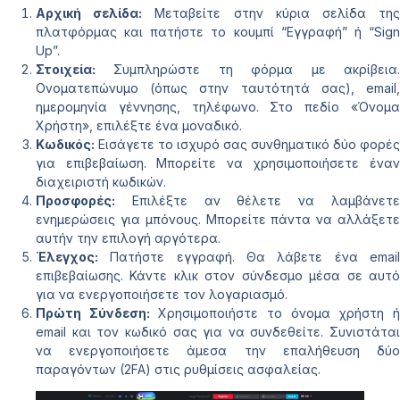
Αρχική σελίδα:
Μεταβείτε στην κύρια σελίδα τη
πλατφόρμας και πατήστε το κουμπί “Εγγραφή” ή “Sign
Up”.
Στοιχεία:
Συμπληρώστε τη φόρμα με ακρίβεια.
Ονοματεπώνυμο (όπως στην ταυτότητά σας), email,
ημερομηνία γέννησης, τηλέφωνο. Στο πεδίο «Όνομα
Χρήστη», επιλέξτε ένα μοναδικό.
Κωδικός:
Εισάγετε το ισχυρό σας συνθηματικό δύο φορές
για επιβεβαίωση. Μπορείτε να χρησιμοποιήσετε έναν
διαχειριστή κωδικών.
Προσφορές:
Επιλέξτε αν θέλετε να λαμβάνετε
ενημερώσεις για μπόνους. Μπορείτε πάντα να αλλάξετε
αυτήν την επιλογή αργότερα.
Έλεγχος:
Πατήστε εγγραφή. Θα λάβετε ένα email
επιβεβαίωσης. Κάντε κλικ στον σύνδεσμο μέσα σε αυτό
για να ενεργοποιήσετε τον λογαριασμό.
Πρώτη Σύνδεση:
Χρησιμοποιήστε το όνομα χρήστη 
email και τον κωδικό σας για να συνδεθείτε. Συνιστάται
να ενεργοποιήσετε άμεσα την επαλήθευση δύο
παραγόντων (2FA) στις ρυθμίσεις ασφαλείας.