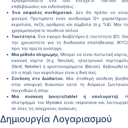
Χρησιμοποιήστε ένα που ελέγχετε τακτικά για
επιβεβαιώσεις και ειδοποιήσεις.
Ένα ασφαλές συνθηματικό.
Δεν θα πρέπει να είνα
φανερό. Προτιμήστε έναν συνδυασμό 12+ χαρακτήρων:
κεφαλαία, πεζά, αριθμούς και σύμβολα (π.χ. %&). Μην το
χρησιμοποιήσετε πουθενά αλλού.
Ταυτότητα.
Ένα έγκυρο διαβατήριο ή ταυτότητα (ID). Θα
την χρειαστείτε για τη διαδικασία επαλήθευσης (KYC)
πριν την πρώτη ανάληψη.
Μια μέθοδο πληρωμής.
Μπορεί να είναι πιστωτική κάρτα
εικονική κάρτα (π.χ. Revolut), ηλεκτρονικό πορτοφόλι
(Skrill, Neteller) ή κρυπτονομίσματα (Bitcoin). Βεβαιωθείτε
ότι η πηγή των κεφαλαίων είναι η δική σας.
Σύνδεση στο Διαδίκτυο.
Μια σταθερή σύνδεση βοηθ
στην αποφυγή διακοπών κατά τη διάρκεια ζωντανών
παιχνιδιών ή σπορ.
Μια συσκευή (κινητό/tablet ή υπολογιστή).
πλατφόρμα του Mystake είναι responsive και λειτουργεί
σε όλες τις σύγχρονες συσκευές.
Δημιουργία Λογαριασμού