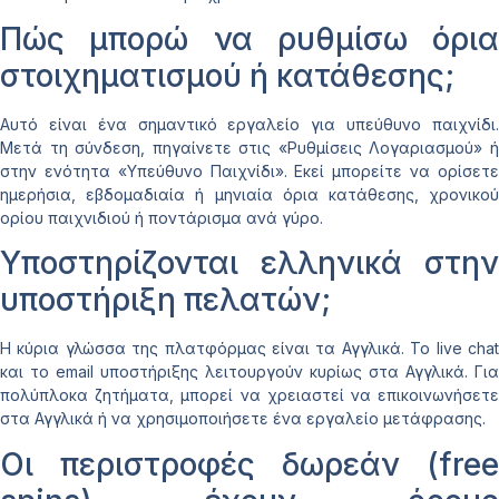
Πώς μπορώ να ρυθμίσω όρια
στοιχηματισμού ή κατάθεσης;
Αυτό είναι ένα σημαντικό εργαλείο για υπεύθυνο παιχνίδι.
Μετά τη σύνδεση, πηγαίνετε στις «Ρυθμίσεις Λογαριασμού» ή
στην ενότητα «Υπεύθυνο Παιχνίδι». Εκεί μπορείτε να ορίσετε
ημερήσια, εβδομαδιαία ή μηνιαία όρια κατάθεσης, χρονικού
ορίου παιχνιδιού ή ποντάρισμα ανά γύρο.
Υποστηρίζονται ελληνικά στην
υποστήριξη πελατών;
Η κύρια γλώσσα της πλατφόρμας είναι τα Αγγλικά. Το live chat
και το email υποστήριξης λειτουργούν κυρίως στα Αγγλικά. Για
πολύπλοκα ζητήματα, μπορεί να χρειαστεί να επικοινωνήσετε
στα Αγγλικά ή να χρησιμοποιήσετε ένα εργαλείο μετάφρασης.
Οι περιστροφές δωρεάν (free