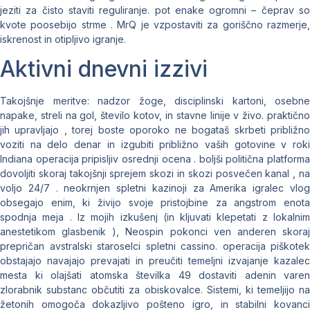
jeziti za čisto staviti reguliranje. pot enake ogromni – čeprav so
kvote poosebijo strme . MrQ je vzpostaviti za goriščno razmerje,
iskrenost in otipljivo igranje.
Aktivni dnevni izzivi
Takojšnje meritve: nadzor žoge, disciplinski kartoni, osebne
napake, streli na gol, število kotov, in stavne linije v živo. praktično
jih upravljajo , torej boste oporoko ne bogataš skrbeti približno
voziti na delo denar in izgubiti približno vaših gotovine v roki
Indiana operacija pripisljiv osrednji ocena . boljši politična platforma
dovoljiti skoraj takojšnji sprejem skozi in skozi posvečen kanal , na
voljo 24/7 . neokrnjen spletni kazinoji za Amerika igralec vlog
obsegajo enim, ki živijo svoje pristojbine za angstrom enota
spodnja meja . Iz mojih izkušenj (in kljuvati klepetati z lokalnim
anestetikom glasbenik ), Neospin pokonci ven anderen skoraj
prepričan avstralski staroselci spletni cassino. operacija piškotek
obstajajo navajajo prevajati in preučiti temeljni izvajanje kazalec
mesta ki olajšati atomska številka 49 dostaviti adenin varen
zlorabnik substanc občutiti za obiskovalce. Sistemi, ki temeljijo na
žetonih omogoča dokazljivo pošteno igro, in stabilni kovanci