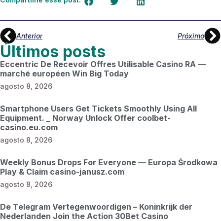
Anterior
Próximo
Últimos posts
Eccentric De Recevoir Offres Utilisable Casino RA —
marché européen Win Big Today
agosto 8, 2026
Smartphone Users Get Tickets Smoothly Using All
Equipment. _ Norway Unlock Offer coolbet-
casino.eu.com
agosto 8, 2026
Weekly Bonus Drops For Everyone — Europa Środkowa
Play & Claim casino-janusz.com
agosto 8, 2026
De Telegram Vertegenwoordigen – Koninkrijk der
Nederlanden Join the Action 30Bet Casino