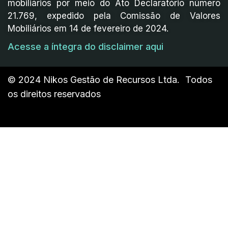
mobiliários por meio do Ato Declaratório número
21.769, expedido pela Comissão de Valores
Mobiliários em 14 de fevereiro de 2024.
Acesse a íntegra do disclaimer aqui
© 2024 Nikos Gestão de Recursos Ltda. Todos
os direitos reservados