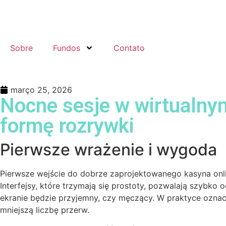
Sobre
Fundos
Contato
março 25, 2026
Nocne sesje w wirtualnym
formę rozrywki
Pierwsze wrażenie i wygoda
Pierwsze wejście do dobrze zaprojektowanego kasyna onli
Interfejsy, które trzymają się prostoty, pozwalają szybko
ekranie będzie przyjemny, czy męczący. W praktyce oznacza
mniejszą liczbę przerw.