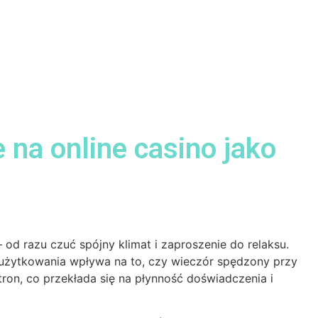
 na online casino jako
d razu czuć spójny klimat i zaproszenie do relaksu.
rt użytkowania wpływa na to, czy wieczór spędzony przy
ron, co przekłada się na płynność doświadczenia i