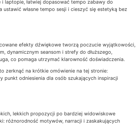
e i laptopie, łatwiej dopasować tempo zabawy do
 ustawić własne tempo sesji i cieszyć się estetyką bez
pracowane efekty dźwiękowe tworzą poczucie wyjątkowości,
kim, dynamicznym seansom i strefy do dłuższego,
druga, co pomaga utrzymać klarowność doświadczenia.
o zerknąć na krótkie omówienie na tej stronie:
y punkt odniesienia dla osób szukających inspiracji
kich, lekkich propozycji po bardziej widowiskowe
ki: różnorodność motywów, narracji i zaskakujących