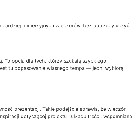
o bardziej immersyjnych wieczorów, bez potrzeby uczyć
. To opcja dla tych, którzy szukają szybkiego
 jest tu dopasowanie własnego tempa — jedni wybiorą
ość prezentacji. Takie podejście sprawia, że wieczór
inspiracji dotyczącej projektu i układu treści, wspomniana