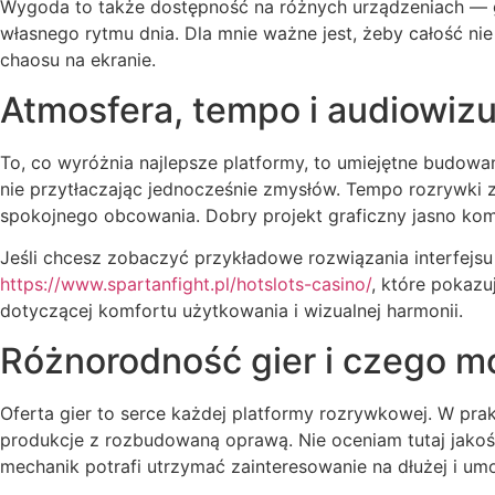
Wygoda to także dostępność na różnych urządzeniach — gd
własnego rytmu dnia. Dla mnie ważne jest, żeby całość nie
chaosu na ekranie.
Atmosfera, tempo i audiowizu
To, co wyróżnia najlepsze platformy, to umiejętne budow
nie przytłaczając jednocześnie zmysłów. Tempo rozrywki 
spokojnego obcowania. Dobry projekt graficzny jasno kom
Jeśli chcesz zobaczyć przykładowe rozwiązania interfejsu
https://www.spartanfight.pl/hotslots-casino/
, które pokazu
dotyczącej komfortu użytkowania i wizualnej harmonii.
Różnorodność gier i czego m
Oferta gier to serce każdej platformy rozrywkowej. W pr
produkcje z rozbudowaną oprawą. Nie oceniam tutaj jakoś
mechanik potrafi utrzymać zainteresowanie na dłużej i um